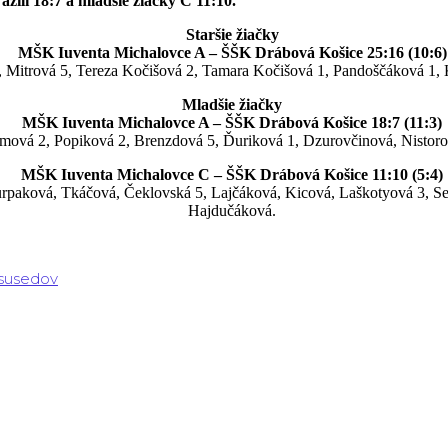
zili 18:7 a mladšie žiačky C 11:10.
Staršie žiačky
MŠK Iuventa Michalovce A – ŠŠK Drábová Košice 25:16 (10:6)
 Mitrová 5, Tereza Kočišová 2, Tamara Kočišová 1, Pandoščáková 1, 
Mladšie žiačky
MŠK Iuventa Michalovce A – ŠŠK Drábová Košice 18:7 (11:3)
vá 2, Popiková 2, Brenzdová 5, Ďuriková 1, Dzurovčinová, Nistoro
MŠK Iuventa Michalovce C – ŠŠK Drábová Košice 11:10 (5:4)
paková, Tkáčová, Čeklovská 5, Lajčáková, Kicová, Laškotyová 3, Sem
Hajdučáková.
 susedov