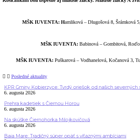
Košičankám boli úspešné aj mladšie žiačky. Mladšie žiačky A zvíťa
MŠK IUVENTA: H
amliková – Dlugošová 8, Šrámková 5,
MŠK IUVENTA:
Babinová – Gombitová, Roďomo
MŠK IUVENTA:
Puškarová – Vodhanelová, Kočanová 3, Tur
Posledné aktuality
KPR Gminy Kobierzyce: Tvrdý oriešok od našich severných
6. augusta 2026
Prehra kadetiek s Čiernou Horou
6. augusta 2026
Na skúške Čiernohorka Milojkovičová
6. augusta 2026
Baia Mare: Tradičný súper opäť s víťaznými ambíciami