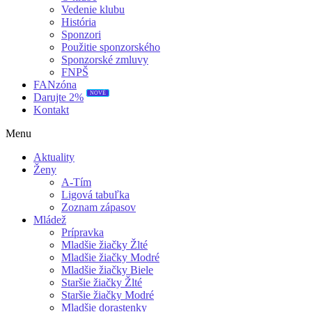
Vedenie klubu
História
Sponzori
Použitie sponzorského
Sponzorské zmluvy
FNPŠ
FANzóna
NOVÉ
Darujte 2%
Kontakt
Menu
Aktuality
Ženy
A-Tím
Ligová tabuľka
Zoznam zápasov
Mládež
Prípravka
Mladšie žiačky Žlté
Mladšie žiačky Modré
Mladšie žiačky Biele
Staršie žiačky Žlté
Staršie žiačky Modré
Mladšie dorastenky