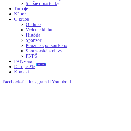
Staršie dorastenky
Turnaje
Nábor
O klube
O klube
Vedenie klubu
História
Sponzori
Použitie sponzorského
Sponzorské zmluvy
FNPŠ
FANzóna
NOVÉ
Darujte 2%
Kontakt
Facebook-f
Instagram
Youtube