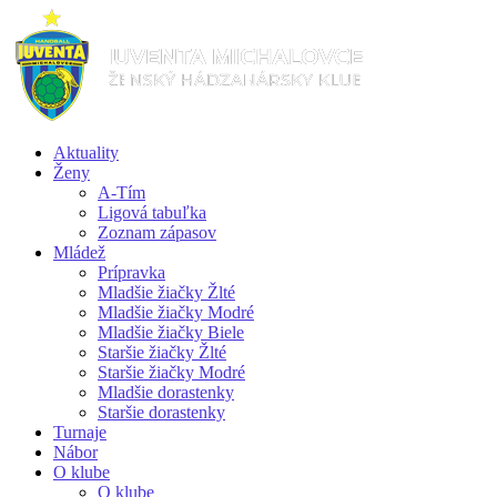
Aktuality
Ženy
A-Tím
Ligová tabuľka
Zoznam zápasov
Mládež
Prípravka
Mladšie žiačky Žlté
Mladšie žiačky Modré
Mladšie žiačky Biele
Staršie žiačky Žlté
Staršie žiačky Modré
Mladšie dorastenky
Staršie dorastenky
Turnaje
Nábor
O klube
O klube