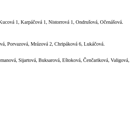
Kucová 1, Karpáčová 1, Nistorrová 1, Ondrušová, Očenášová.
vá, Porvazová, Mrázová 2, Chripáková 6, Lukáčová.
anová, Sijartová, Buksarová, Eštoková, Čenčariková, Valigová,