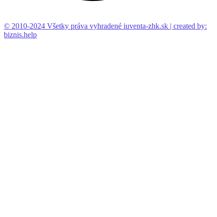
© 2010-2024 Všetky práva vyhradené iuventa-zhk.sk | created by:
biznis.help