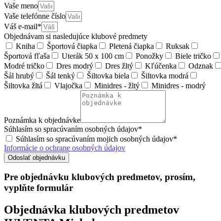
Vaše meno
Vaše telefónne číslo
Váš e-mail*
Objednávam si nasledujúce klubové predmety
Kniha
Športová čiapka
Pletená čiapka
Ruksak
Športová fľaša
Uterák 50 x 100 cm
Ponožky
Biele tričko
Modré tričko
Dres modrý
Dres žltý
Kľúčenka
Odznak
Šál hrubý
Šál tenký
Šiltovka biela
Šiltovka modrá
Šiltovka žltá
Vlajočka
Minidres - žltý
Minidres - modrý
Poznámka k objednávke
Súhlasím so spracúvaním osobných údajov*
Súhlasím so spracúvaním mojich osobných údajov*
Informácie o ochrane osobných údajov
Odoslať objednávku
Pre objednávku klubových predmetov, prosím,
vyplňte formulár
Objednávka klubových predmetov