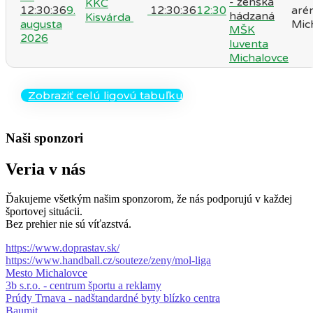
KKC
12:30:36
9.
12:30:36
12:30
aré
Kisvárda
augusta
Mic
MŠK
2026
Iuventa
Michalovce
Zobraziť celú ligovú tabuľku
Naši sponzori
Veria v nás
Ďakujeme všetkým našim sponzorom, že nás podporujú v každej
športovej situácii.
Bez prehier nie sú víťazstvá.
https://www.doprastav.sk/
https://www.handball.cz/souteze/zeny/mol-liga
Mesto Michalovce
3b s.r.o. - centrum športu a reklamy
Prúdy Trnava - nadštandardné byty blízko centra
Baumit