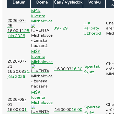
Dátum
Doma
Čas / Výsledok
Vonku
z
MŠK
Iuventa
2026-07-
Michalovce
HK
Che
25
39 - 29
Karpaty
aré
16:00:11
25.
Užhorod
Mic
júla 2026
MŠK
Iuventa
2026-07-
Michalovce
Che
31
Spartak
16:30:03
16:30
aré
16:30:03
31.
Kyjev
Mic
júla 2026
MŠK
Iuventa
2026-08-
Michalovce
01
Che
Spartak
16:00:00
1.
16:00:00
16:00
aré
Kyjev