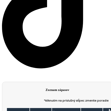
Zoznam zápasov
*kliknutím na príslušný stĺpec zmeníte poradie
M