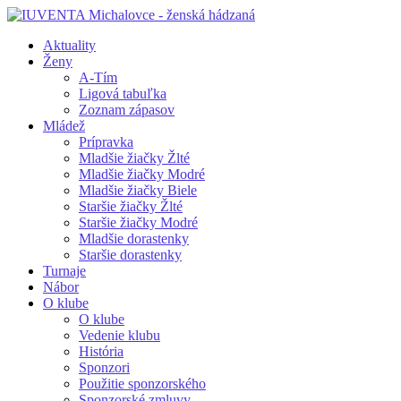
Aktuality
Ženy
A-Tím
Ligová tabuľka
Zoznam zápasov
Mládež
Prípravka
Mladšie žiačky Žlté
Mladšie žiačky Modré
Mladšie žiačky Biele
Staršie žiačky Žlté
Staršie žiačky Modré
Mladšie dorastenky
Staršie dorastenky
Turnaje
Nábor
O klube
O klube
Vedenie klubu
História
Sponzori
Použitie sponzorského
Sponzorské zmluvy