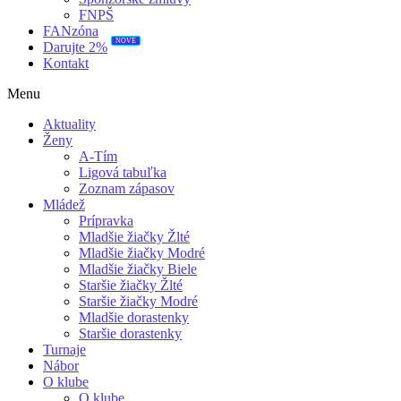
FNPŠ
FANzóna
NOVÉ
Darujte 2%
Kontakt
Menu
Aktuality
Ženy
A-Tím
Ligová tabuľka
Zoznam zápasov
Mládež
Prípravka
Mladšie žiačky Žlté
Mladšie žiačky Modré
Mladšie žiačky Biele
Staršie žiačky Žlté
Staršie žiačky Modré
Mladšie dorastenky
Staršie dorastenky
Turnaje
Nábor
O klube
O klube