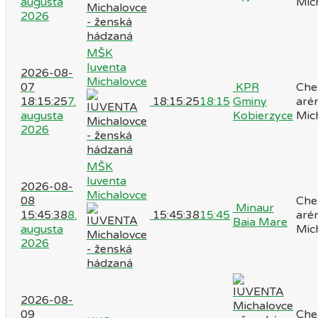
augusta
Mic
2026
MŠK
Iuventa
2026-08-
Michalovce
07
KPR
Che
18:15:25
7.
18:15:25
18:15
Gminy
aré
augusta
Kobierzyce
Mic
2026
MŠK
Iuventa
2026-08-
Michalovce
08
Che
Minaur
15:45:38
8.
15:45:38
15:45
aré
Baia Mare
augusta
Mic
2026
2026-08-
09
Che