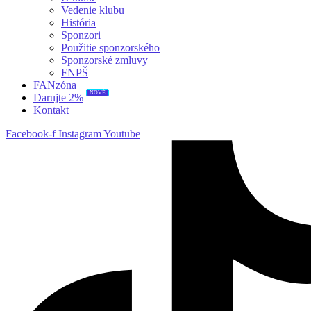
Vedenie klubu
História
Sponzori
Použitie sponzorského
Sponzorské zmluvy
FNPŠ
FANzóna
NOVÉ
Darujte 2%
Kontakt
Facebook-f
Instagram
Youtube