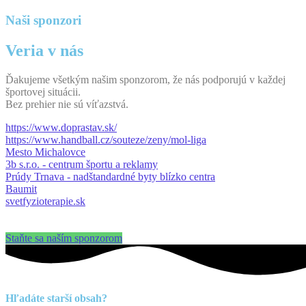
Naši sponzori
Veria v nás
Ďakujeme všetkým našim sponzorom, že nás podporujú v každej
športovej situácii.
Bez prehier nie sú víťazstvá.
https://www.doprastav.sk/
https://www.handball.cz/souteze/zeny/mol-liga
Mesto Michalovce
3b s.r.o. - centrum športu a reklamy
Prúdy Trnava - nadštandardné byty blízko centra
Baumit
svetfyzioterapie.sk
Staňte sa naším sponzorom
Hľadáte starší obsah?