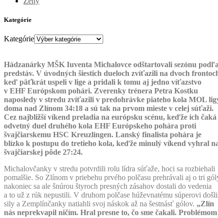
Ženy
Kategórie
Kategórie
Hádzanárky MŠK Iuventa Michalovce odštartovali sezónu podľ
predstáv. V úvodných šiestich dueloch zvíťazili na dvoch frontoc
keď päťkrát uspeli v lige a pridali k tomu aj jedno víťazstvo
v EHF Európskom pohári. Zverenky trénera Petra Kostku
naposledy v stredu zvíťazili v predohrávke piateho kola MOL lig
doma nad Zlínom 34:18 a sú tak na prvom mieste v celej súťaži.
Cez najbližší víkend preladia na európsku scénu, keďže ich čaká
odvetný duel druhého kola EHF Európskeho pohára proti
švajčiarskemu HSC Kreuzlingen. Lanský finalista pohára je
blízko k postupu do tretieho kola, keďže minulý víkend vyhral n
švajčiarskej pôde 27:24.
Michalovčanky v stredu potvrdili rolu lídra súťaže, hoci sa rozbiehali
pomalšie. So Zlínom v priebehu prvého polčasu prehrávali aj o tri gól
nakoniec sa ale šnúrou štyroch presných zásahov dostali do vedenia
a to už z rúk nepustili. V druhom polčase húževnatému súperovi došli
sily a Zemplínčanky natiahli svoj náskok až na šestnásť gólov.
„Zlín
nás neprekvapil ničím. Hral presne to, čo sme čakali. Problémom