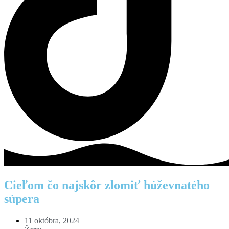
Cieľom čo najskôr zlomiť húževnatého
súpera
11 októbra, 2024