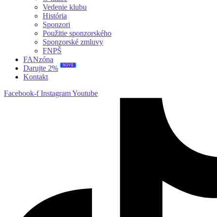
Vedenie klubu
História
Sponzori
Použitie sponzorského
Sponzorské zmluvy
FNPŠ
FANzóna
NOVÉ
Darujte 2%
Kontakt
Facebook-f
Instagram
Youtube