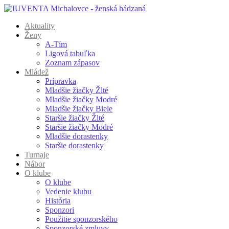
Aktuality
Ženy
A-Tím
Ligová tabuľka
Zoznam zápasov
Mládež
Prípravka
Mladšie žiačky Žlté
Mladšie žiačky Modré
Mladšie žiačky Biele
Staršie žiačky Žlté
Staršie žiačky Modré
Mladšie dorastenky
Staršie dorastenky
Turnaje
Nábor
O klube
O klube
Vedenie klubu
História
Sponzori
Použitie sponzorského
Sponzorské zmluvy