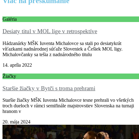
Viac na preskúmanie
Galéria
Desiaty titul v MOL lige v retrospektíve
Hádzanárky MŠK Iuventa Michalovce sa stali po desiatykrát
víťazkami nadnárodnej súťaže Sloveniek a Češiek MOL ligy.
Michalovčanky sa tešia z nadnárodného titulu
14. apríla 2022
Žiačky
Staršie žiačky v Bytči s troma prehrami
Staršie žiačky MŠK Iuventa Michalovce tesne prehrali vo všetkých
troch dueloch v rámci semifinále majstrovstiev Slovenska na turnaji
hranom v
20. mája 2024