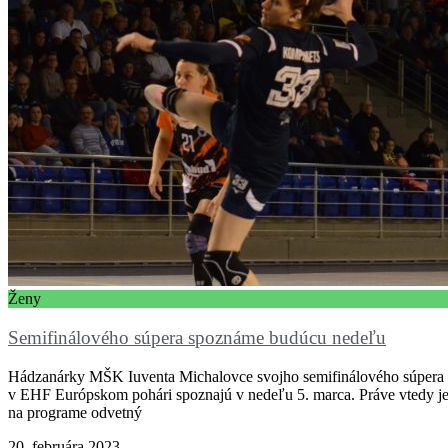
Ženy
Semifinálového súpera spoznáme budúcu nedeľu
Hádzanárky MŠK Iuventa Michalovce svojho semifinálového súpera
v EHF Európskom pohári spoznajú v nedeľu 5. marca. Práve vtedy j
na programe odvetný
20. februára 2023