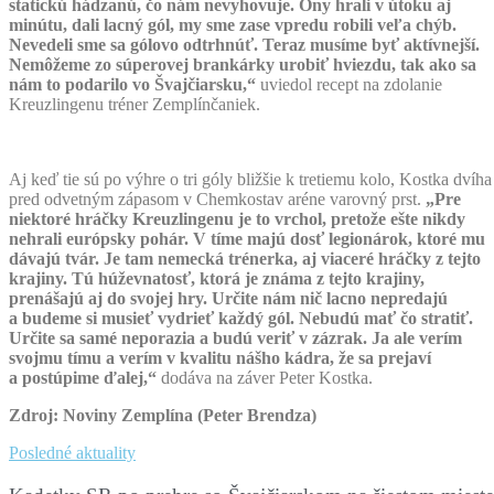
statickú hádzanú, čo nám nevyhovuje. Ony hrali v útoku aj
minútu, dali lacný gól, my sme zase vpredu robili veľa chýb.
Nevedeli sme sa gólovo odtrhnúť. Teraz musíme byť aktívnejší.
Nemôžeme zo súperovej brankárky urobiť hviezdu, tak ako sa
nám to podarilo vo Švajčiarsku,“
uviedol recept na zdolanie
Kreuzlingenu tréner Zemplínčaniek.
Aj keď tie sú po výhre o tri góly bližšie k tretiemu kolo, Kostka dvíha
pred odvetným zápasom v Chemkostav aréne varovný prst.
„Pre
niektoré hráčky Kreuzlingenu je to vrchol, pretože ešte nikdy
nehrali európsky pohár. V tíme majú dosť legionárok, ktoré mu
dávajú tvár. Je tam nemecká trénerka, aj viaceré hráčky z tejto
krajiny. Tú húževnatosť, ktorá je známa z tejto krajiny,
prenášajú aj do svojej hry. Určite nám nič lacno nepredajú
a budeme si musieť vydrieť každý gól. Nebudú mať čo stratiť.
Určite sa samé neporazia a budú veriť v zázrak. Ja ale verím
svojmu tímu a verím v kvalitu nášho kádra, že sa prejaví
a postúpime ďalej,“
dodáva na záver Peter Kostka.
Zdroj: Noviny Zemplína (Peter Brendza)
Posledné aktuality