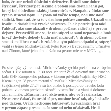
bolo, že sme neboli dôslední v defenzíve. Bránili sme dobre
štyridsať, štyridsaťpäť sekúnd a potom sme dostali ľahší gól,
ktorý bol dôsledkom slabšej koncentrácie. Naopak, v útoku sme
rýchlo strácali loptu. Chýbalo mi väčšie tempo, boli sme dosť
statickí. Som rád, že sa to v druhom polčase zmenilo. Ukázali sm
kvalitu a dosiahli tak vysoké víťazstvo. Ja ale potrebujem takú
ľahkosť, akú sme ukázali v druhom polčase, vidieť aj v prvom
dejstve. Presvedčili sme sa, že títo súperi sa sami neporazia a bud
hrýzť dovtedy, dokedy budú mať možnosť. V druhom polčase
sme už mali hru v našich rukách a tým pádom odpadol aj súper,
vrátil sa tréner Michalovčaniek Peter Kostka k stredajšiemu víťazstvo
nad Zlínom, ktoré jeho tím udržalo na prvom mieste v MOL lige.
Po stredajšej výhre musia Michalovčanky rýchlo preladiť na európsk
scénu. Už v sobotu o 17.30 hod. ich totiž čaká odvetný duel druhého
kola EHF Európskeho pohára, v ktorom privítajú švajčiarsky HSC
Kreuzlingen. V prvom meraní síl zvíťazili Michalovčanky na
švajčiarskej pôde 27:24 a sú tak blízko k postupu do tretieho kola
pohára, v ktorom predvlani skončili v semifinále a vlani si dokonca
zahrali finále.
„Musíme hrať aktívnejšie, ako vo Švajčiarsku.
Nesmieme čakať, čo urobí súper, musíme hrať tak, aby bol stále
pod tlakom. Určite nechceme taktizovať. Kreuzlingen hral
v prvom zápase presne to, čo sme od neho očakávali. Hrali