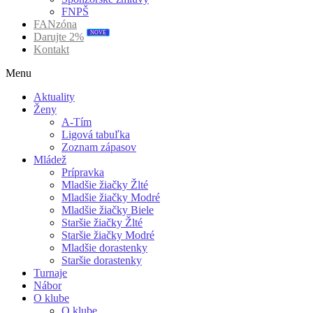
FNPŠ
FANzóna
NOVÉ
Darujte 2%
Kontakt
Menu
Aktuality
Ženy
A-Tím
Ligová tabuľka
Zoznam zápasov
Mládež
Prípravka
Mladšie žiačky Žlté
Mladšie žiačky Modré
Mladšie žiačky Biele
Staršie žiačky Žlté
Staršie žiačky Modré
Mladšie dorastenky
Staršie dorastenky
Turnaje
Nábor
O klube
O klube