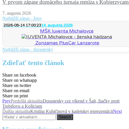
V prvom zápase domáceho turnaja remíza s Kobierzycam
7. augusta 2026
Najbližší zápas - ženy
2026-08-14 17:00:23
14. augusta 2026
MŠK Iuventa Michalovce
Zonzamas PlusCar Lanzarote
Najbližší zápas - dorastenky
Zdieľať tento článok
Share on facebook
Share on whatsapp
Share on twitter
Share on email
Share on print
Prev
Predošlá aktualita
Dorastenky cez víkend v Šali, žiačky proti
Trebišovu a Košiciam
Ďalšia aktualita
Kristína Kubičinová v kadetskej reprezentácii
Next
Search