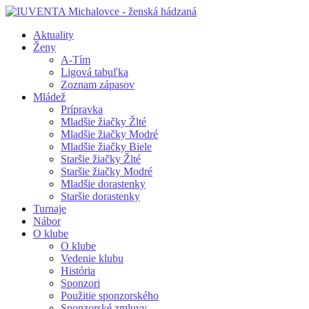
Aktuality
Ženy
A-Tím
Ligová tabuľka
Zoznam zápasov
Mládež
Prípravka
Mladšie žiačky Žlté
Mladšie žiačky Modré
Mladšie žiačky Biele
Staršie žiačky Žlté
Staršie žiačky Modré
Mladšie dorastenky
Staršie dorastenky
Turnaje
Nábor
O klube
O klube
Vedenie klubu
História
Sponzori
Použitie sponzorského
Sponzorské zmluvy