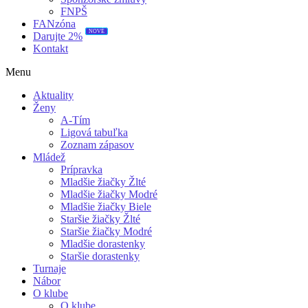
FNPŠ
FANzóna
NOVÉ
Darujte 2%
Kontakt
Menu
Aktuality
Ženy
A-Tím
Ligová tabuľka
Zoznam zápasov
Mládež
Prípravka
Mladšie žiačky Žlté
Mladšie žiačky Modré
Mladšie žiačky Biele
Staršie žiačky Žlté
Staršie žiačky Modré
Mladšie dorastenky
Staršie dorastenky
Turnaje
Nábor
O klube
O klube