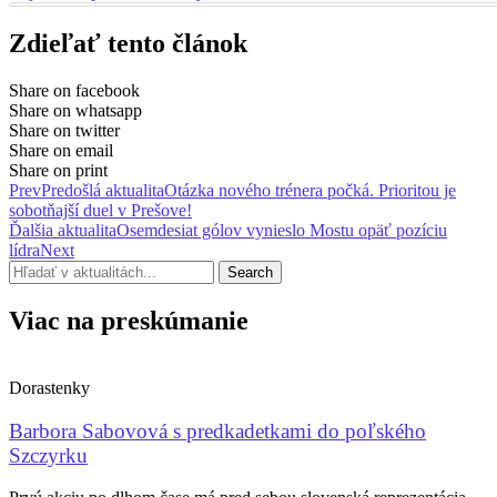
Zdieľať tento článok
Share on facebook
Share on whatsapp
Share on twitter
Share on email
Share on print
Prev
Predošlá aktualita
Otázka nového trénera počká. Prioritou je
sobotňajší duel v Prešove!
Ďalšia aktualita
Osemdesiat gólov vynieslo Mostu opäť pozíciu
lídra
Next
Search
Viac na preskúmanie
Dorastenky
Barbora Sabovová s predkadetkami do poľského
Szczyrku