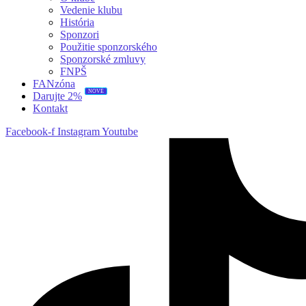
Vedenie klubu
História
Sponzori
Použitie sponzorského
Sponzorské zmluvy
FNPŠ
FANzóna
NOVÉ
Darujte 2%
Kontakt
Facebook-f
Instagram
Youtube