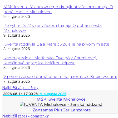
MŠK Iuventa Michalovce po druhýkrát víťazom turnaja O
pohár mesta Michalovce
9. augusta 2026
Po výhre 23:22 sme víťazom turnaja O pohár mesta
Michalovce
9. augusta 2026
Iuventa rozdrvila Baia Mare 35:26 a je na prvom mieste
8. augusta 2026
Kadetky zdolali Maďarsko. Dva góly Chrenkovej,
Kubičinová najlepšou hráčkou zápasu
8. augusta 2026
V prvom zápase domáceho turnaja remíza s Kobierzycami
7. augusta 2026
Najbližší zápas - ženy
2026-08-14 17:00:23
14. augusta 2026
MŠK Iuventa Michalovce
Zonzamas PlusCar Lanzarote
Najbližší zápas - dorastenky