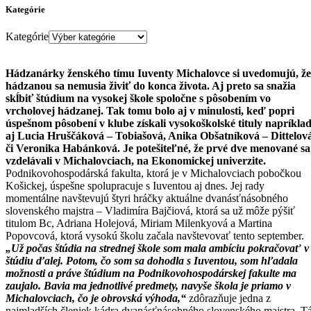
Kategórie
Kategórie
Hádzanárky ženského tímu Iuventy Michalovce si uvedomujú, že
hádzanou sa nemusia živiť do konca života. Aj preto sa snažia
skĺbiť štúdium na vysokej škole spoločne s pôsobením vo
vrcholovej hádzanej. Tak tomu bolo aj v minulosti, keď popri
úspešnom pôsobení v klube získali vysokoškolské tituly napríkla
aj Lucia Hruščáková – Tobiašová, Anika Obšatníková – Dittelov
či Veronika Habánková. Je potešiteľné, že prvé dve menované sa
vzdelávali v Michalovciach, na Ekonomickej univerzite.
Podnikovohospodárská fakulta, ktorá je v Michalovciach pobočkou
Košickej, úspešne spolupracuje s Iuventou aj dnes. Jej rady
momentálne navštevujú štyri hráčky aktuálne dvanásťnásobného
slovenského majstra – Vladimíra Bajčiová, ktorá sa už môže pýšiť
titulom Bc, Adriana Holejová, Miriam Milenkyová a Martina
Popovcová, ktorá vysokú školu začala navštevovať tento september.
„Už počas štúdia na strednej škole som mala ambíciu pokračovať v
štúdiu ďalej. Potom, čo som sa dohodla s Iuventou, som hľadala
možnosti a práve štúdium na Podnikovohospodárskej fakulte ma
zaujalo. Bavia ma jednotlivé predmety, navyše škola je priamo v
Michalovciach, čo je obrovská výhoda,“
zdôrazňuje jedna z
najmladších členiek kádra dvanásťnásobného slovenského majstra. T