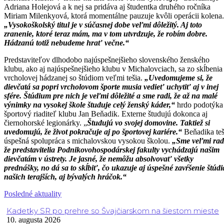
Adriana Holejová a k nej sa pridáva aj študentka druhého ročníka
Miriam Milenkyová, ktorá momentálne pauzuje kvôli operácii kolena.
„Vysokoškolský titul je v súčasnej dobe veľmi dôležitý. Aj toto
zranenie, ktoré teraz mám, ma v tom utvrdzuje, že robím dobre.
Hádzanú totiž nebudeme hrať večne.“
Predstaviteľov dlhodobo najúspešnejšieho slovenského ženského
klubu, ako aj najúspešnejšieho klubu v Michalovciach, sa zo skĺbenia
vrcholovej hádzanej so štúdiom veľmi tešia.
„Uvedomujeme si, že
dievčatá sa popri vrcholovom športe musia vedieť uchytiť aj v inej
sfére. Štúdium pre nich je veľmi dôležité a sme radi, že až na malé
výnimky na vysokej škole študuje celý ženský káder,“
hrdo podotýka
športový riaditeľ klubu Jan Beňadik. Externe študujú dokonca aj
čiernohorské legionárky. „
Študujú vo svojej domovine. Taktiež si
uvedomujú, že život pokračuje aj po športovej kariére.“
Beňadika teš
úspešná spolupráca s michalovskou vysokou školou.
„Sme veľmi rad
že predstavitelia Podnikovohospodárskej fakulty vychádzajú našim
dievčatám v ústrety. Je jasné, že nemôžu absolvovať všetky
prednášky, no dá sa to skĺbiť, čo ukazuje aj úspešné zavŕšenie štúdi
našich terajších, aj bývalých hráčok.“
Posledné aktuality
Kadetky SR po prehre so Švajčiarskom na šiestom mieste
10. augusta 2026