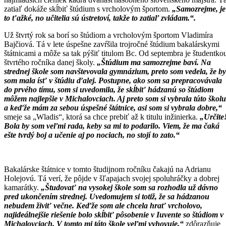
zatiaľ dokáže skĺbiť štúdium s vrcholovým športom.
„Samozrejme, je
to ťažké, no učitelia sú ústretoví, takže to zatiaľ zvládam.“.
Už štvrtý rok sa borí so štúdiom a vrcholovým športom Vladimíra
Bajčiová. Tá v lete úspešne zavŕšila trojročné štúdium bakalárskymi
štátnicami a môže sa tak pýšiť titulom Bc. Od septembra je študentko
štvrtého ročníka danej školy.
„Štúdium ma samozrejme baví. Na
strednej škole som navštevovala gymnázium, preto som vedela, že by
som mala ísť v štúdiu ďalej. Postupne, ako som sa prepracovávala
do prvého tímu, som si uvedomila, že skĺbiť hádzanú so štúdiom
môžem najlepšie v Michalovciach. Aj preto som si vybrala túto školu
a keďže mám za sebou úspešné štátnice, asi som si vybrala dobre,“
smeje sa „Wladis“, ktorá sa chce prebiť až k titulu inžinierka.
„Určite
Bola by som veľmi rada, keby sa mi to podarilo. Viem, že ma čaká
ešte tvrdý boj a učenie aj po nociach, no stojí to zato.“
Bakalárske štátnice v tomto študijnom ročníku čakajú na Adrianu
Holejovú. Tá verí, že pôjde v šľapajach svojej spoluhráčky a dobrej
kamarátky.
„Študovať na vysokej škole som sa rozhodla už dávno
pred ukončením strednej. Uvedomujem si totiž, že sa hádzanou
nebudem živiť večne. Keďže som ale chcela hrať vrcholovo,
najideálnejšie riešenie bolo skĺbiť pôsobenie v Iuvente so štúdiom v
Michalovciach. V tomto mi táto škole veľmi vyhovuje,“
zdôrazňuje