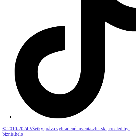
© 2010-2024 Všetky práva vyhradené iuventa-zhk.sk | created by:
biznis.help