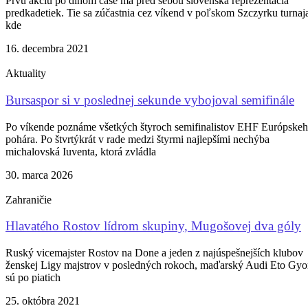
Prvú akciu po dlhom čase má pred sebou slovenská reprezentácia
predkadetiek. Tie sa zúčastnia cez víkend v poľskom Szczyrku turnaj
kde
16. decembra 2021
Aktuality
Bursaspor si v poslednej sekunde vybojoval semifinále
Po víkende poznáme všetkých štyroch semifinalistov EHF Európske
pohára. Po štvrtýkrát v rade medzi štyrmi najlepšími nechýba
michalovská Iuventa, ktorá zvládla
30. marca 2026
Zahraničie
Hlavatého Rostov lídrom skupiny, Mugošovej dva góly
Ruský vicemajster Rostov na Done a jeden z najúspešnejších klubov
ženskej Ligy majstrov v posledných rokoch, maďarský Audi Eto Gyo
sú po piatich
25. októbra 2021