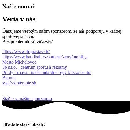
Naši sponzori
Veria v nás
Ďakujeme všetkým našim sponzorom, že nás podporujú v každej
športovej situácii.
Bez prehier nie sú víťazstvá.
https://www.doprastav.sk/
https://www.handball.cz/souteze/zeny/mol-liga
Mesto Michalovce
3b s.r.o. - centrum športu a reklamy
Prúdy Trnava - nadštandardné byty blízko centra
Baumit
svetfyzioterapie.sk
Staňte sa naším sponzorom
Hľadáte starší obsah?