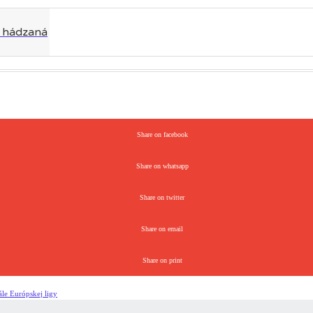
Share on facebook
Share on whatsapp
Share on twitter
Share on email
Share on print
ále Európskej ligy