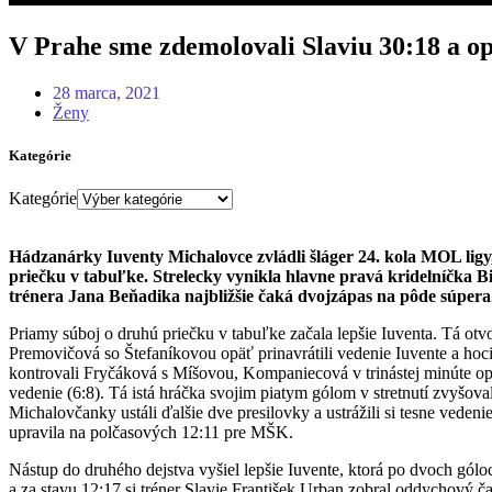
V Prahe sme zdemolovali Slaviu 30:18 a o
28 marca, 2021
Ženy
Kategórie
Kategórie
Hádzanárky Iuventy Michalovce zvládli šláger 24. kola MOL ligy, k
priečku v tabuľke. Strelecky vynikla hlavne pravá kridelníčka
trénera Jana Beňadika najbližšie čaká dvojzápas na pôde súper
Priamy súboj o druhú priečku v tabuľke začala lepšie Iuventa. Tá otv
Premovičová so Štefaníkovou opäť prinavrátili vedenie Iuvente a hoc
kontrovali Fryčáková s Míšovou, Kompaniecová v trinástej minúte opä
vedenie (6:8). Tá istá hráčka svojim piatym gólom v stretnutí zvyšo
Michalovčanky ustáli ďalšie dve presilovky a ustrážili si tesne vede
upravila na polčasových 12:11 pre MŠK.
Nástup do druhého dejstva vyšiel lepšie Iuvente, ktorá po dvoch gól
a za stavu 12:17 si tréner Slavie František Urban zobral oddychový