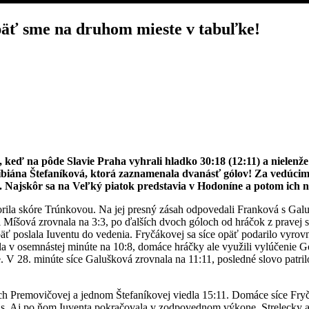
päť sme na druhom mieste v tabuľke!
eď na pôde Slavie Praha vyhrali hladko 30:18 (12:11) a nielenže do
 Bibiána Štefaníková, ktorá zaznamenala dvanásť gólov! Za vedúc
a. Najskôr sa na Veľký piatok predstavia v Hodoníne a potom ich
orila skóre Trúnkovou. Na jej presný zásah odpovedali Franková s Galu
i Míšová zrovnala na 3:3, po ďalších dvoch góloch od hráčok z pravej 
ť poslala Iuventu do vedenia. Fryčákovej sa síce opäť podarilo vyrov
vala v osemnástej minúte na 10:8, domáce hráčky ale využili vylúčenie
nie. V 28. minúte síce Galušková zrovnala na 11:11, posledné slovo patr
och Premovičovej a jednom Štefaníkovej viedla 15:11. Domáce síce Fryč
 čas. Aj po ňom Iuventa pokračovala v zodpovednom výkone. Strelecky a