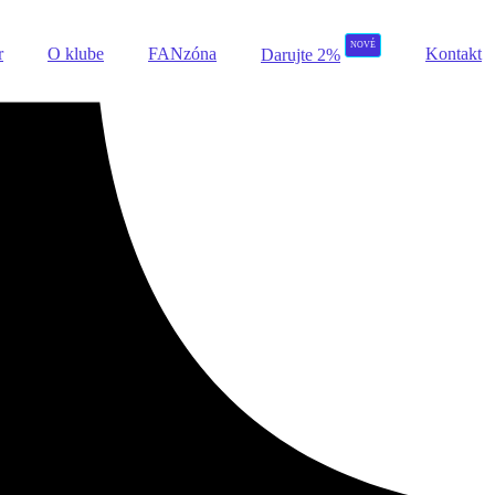
NOVÉ
r
O klube
FANzóna
Kontakt
Darujte 2%