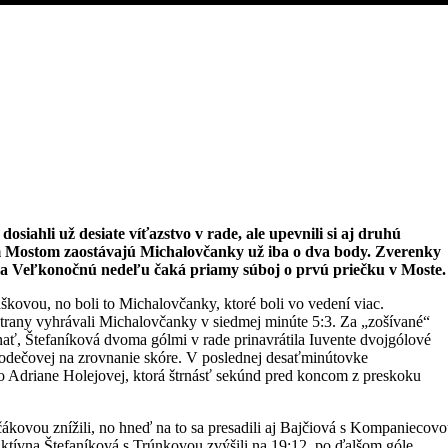
siahli už desiate víťazstvo v rade, ale upevnili si aj druhú
im Mostom zaostávajú Michalovčanky už iba o dva body. Zverenky
 na Veľkonočnú nedeľu čaká priamy súboj o prvú priečku v Moste.
škovou, no boli to Michalovčanky, ktoré boli vo vedení viac.
strany vyhrávali Michalovčanky v siedmej minúte 5:3. Za „zošívané“
nať, Štefaníková dvoma gólmi v rade prinavrátila Iuvente dvojgólové
 Godečovej na zrovnanie skóre. V poslednej desaťminútovke
ilo Adriane Holejovej, ktorá štrnásť sekúnd pred koncom z preskoku
ákovou znížili, no hneď na to sa presadili aj Bajčiová s Kompaniecov
ktívna Štefaníková s Trúnkovou zvýšili na 19:12, po ďalšom góle