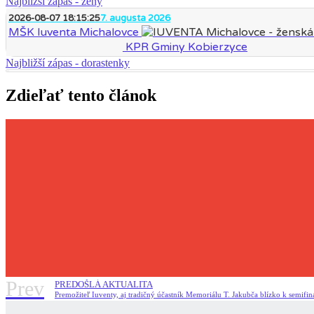
Najbližší zápas - ženy
2026-08-07 18:15:25
7. augusta 2026
MŠK Iuventa Michalovce
KPR Gminy Kobierzyce
Najbližší zápas - dorastenky
Zdieľať tento článok
Prev
PREDOŠLÁ AKTUALITA
Premožiteľ Iuventy, aj tradičný účastník Memoriálu T. Jakubča blízko k semifin