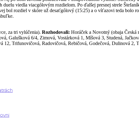
ch duelu viedla viacgólovým rozdielom. Po ďalšej presnej strele Štefaní
ovej bol rozdiel v skóre už desaťgólový (15:25) a o víťazovi teda bol
abuľke.
e, za tri vylúčenia).
Rozhodovali:
Horáček a Novotný (obaja Česká r
ová, Galušková 6/4, Zimová, Vostárková 1, Míšová 3, Studená, Jačkov
á 12, Trifunovičová, Radovičová, Rebičová, Godečová, Dulinová 2, T
atrách
rovni