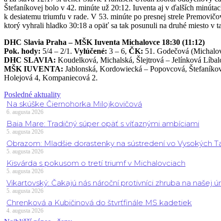
Štefaníkovej bolo v 42. minúte už 20:12. Iuventa aj v ďalších minúta
k desiatemu triumfu v rade. V 53. minúte po presnej strele Premovič
ktorý vyhrali hladko 30:18 a opäť sa tak posunuli na druhé miesto v t
DHC Slavia Praha – MŠK Iuventa Michalovce 18:30 (11:12)
Pok. hody:
5/4 – 2/1.
Vylúčené:
3 – 6,
ČK:
51. Godečová (Michalovc
DHC SLAVIA:
Koudelková, Michalská, Šlejtrová – Jelínková Líbal
MŠK IUVENTA:
Jablonská, Kordowiecká – Popovcová, Štefaníkov
Holejová 4, Kompaniecová 2.
Posledné aktuality
Na skúške Čiernohorka Milojkovičová
6. augusta 2026
Baia Mare: Tradičný súper opäť s víťaznými ambíciami
5. augusta 2026
Obrazom: Mladšie dorastenky na sústredení vo Vysokých T
5. augusta 2026
Kisvárda s pokusom o tretí triumf v Michalovciach
5. augusta 2026
Vikartovský: Čakajú nás nároční protivníci zhruba na našej ú
5. augusta 2026
Chrenková a Kubičinová do štvrťfinále MS kadetiek
4. augusta 2026