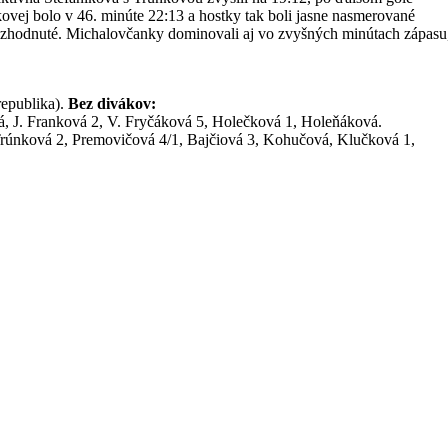
kovej bolo v 46. minúte 22:13 a hostky tak boli jasne nasmerované
o rozhodnuté. Michalovčanky dominovali aj vo zvyšných minútach zápasu
epublika).
Bez divákov:
á, J. Franková 2, V. Fryčáková 5, Holečková 1, Holeňáková.
rúnková 2, Premovičová 4/1, Bajčiová 3, Kohučová, Klučková 1,