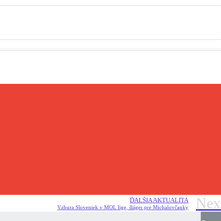
Nex
ĎALŠIA AKTUALITA
Vzbura Sloveniek v MOL lige, šláger pre Michalovčanky