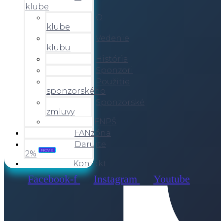
klube
O
klube
Vedenie
klubu
História
Sponzori
Použitie
sponzorského
Sponzorské
zmluvy
FNPŠ
FANzóna
Darujte
2%
NOVÉ
Kontakt
Facebook-f
Instagram
Youtube