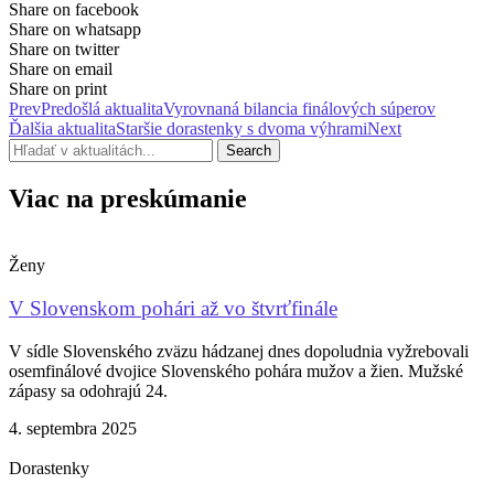
Share on facebook
Share on whatsapp
Share on twitter
Share on email
Share on print
Prev
Predošlá aktualita
Vyrovnaná bilancia finálových súperov
Ďalšia aktualita
Staršie dorastenky s dvoma výhrami
Next
Search
Viac na preskúmanie
Ženy
V Slovenskom pohári až vo štvrťfinále
V sídle Slovenského zväzu hádzanej dnes dopoludnia vyžrebovali
osemfinálové dvojice Slovenského pohára mužov a žien. Mužské
zápasy sa odohrajú 24.
4. septembra 2025
Dorastenky