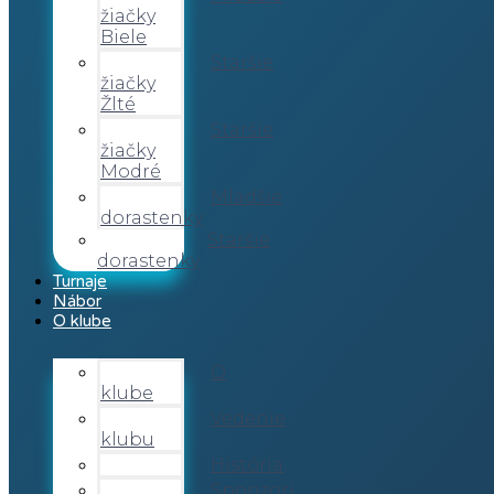
žiačky
Biele
Staršie
žiačky
Žlté
Staršie
žiačky
Modré
Mladšie
dorastenky
Staršie
dorastenky
Turnaje
Nábor
O klube
O
klube
Vedenie
klubu
História
Sponzori