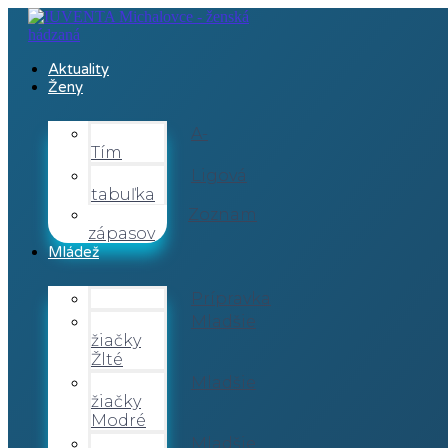
Aktuality
Ženy
A-
Tím
Ligová
tabuľka
Zoznam
zápasov
Mládež
Prípravka
Mladšie
žiačky
Žlté
Mladšie
žiačky
Modré
Mladšie