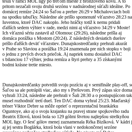
tešili v rámci MOL ligy po treťom mieste z bronzového kovu. A to
pritom nezačali svoju druhú sezónu v nadnárodnej súťaži ideálne. Po
domácej remíze 24:24 so Šaľou a prehre 26:29 v Michalovciach boli
na spodku tabuľky. Následne ale prišlo spomenuté víťazstvo 28:23 n
Iuventou, ktoré DAC nakoplo. Jeho hráčky totiž k nemu pridali
ďalších sedem výhier v rade, medzi nimi aj víťazstvo 34:29 v Moste!
Ich víťaznú sériu zastavil až Olomouc (29:26), následne prišla aj
domáca porážka s Mostom (20:24). Z následných desiatich duelov
prišlo ďalších deväť víťazstiev. Dunajskostredčanky prehrali akurát
v Prahe so Slaviou a porážka 19:24 znamenala pre nich stopku v boji
o jednu z prvých dvoch priečok. Aj napriek tomu dosiahol DAC
s bilanciou 17 výhier, jedna remíza a štyri prehry a 35 získanými
bodmi krásne tretie miesto.
Dunajskostredčanky potvrdili svoju pozíciu aj v semifinále play-off, s
Šaľou sa ale potrápili viac, ako my s Prešovom. Prvý zápas síce doma
vyhrali 33:24, následne ale prehrali v Šali 28:30 a o postupujúcom tak
musel rozhodnúť tretí duel. Ten DAC doma vyhral 25:23. Maďarský
tréner Viktor Debre sa môže oprieť o reprezentačnú brankárku
Oguntoye, ako aj o svoju krajanku na pravej strane spojkového radu
Beatrix Ellovú, ktorá bola so 129 gólmi štvrtou najlepšou strelkyňou
MOL ligy. O šesť gólov menej zaznamenala Réka Bizíková. V kádri 
aj jej sestra Boglárka, ktorá bola vlani v nedokončenej sezóne