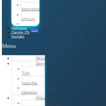
Použitie
sponzorského
Sponzorské
zmluvy
FNPŠ
FANzóna
Darujte 2%
NOVÉ
Kontakt
Menu
Aktuality
Ženy
A-
Tím
Ligová
tabuľka
Zoznam
zápasov
Mládež
Prípravka