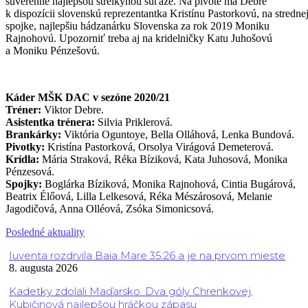
suverénne najlepšou strelkyňou súťaže. Na pivote má Debre
k dispozícii slovenskú reprezentantka Kristínu Pastorkovú, na stredne
spojke, najlepšiu hádzanárku Slovenska za rok 2019 Moniku
Rajnohovú. Upozorniť treba aj na kridelničky Katu Juhošovú
a Moniku Pénzešovú.
Káder MŠK DAC v sezóne 2020/21
Tréner:
Viktor Debre.
Asistentka trénera:
Silvia Priklerová.
Brankárky:
Viktória Oguntoye, Bella Olláhová, Lenka Bundová.
Pivotky:
Kristína Pastorková, Orsolya Virágová Demeterová.
Krídla:
Mária Straková, Réka Bíziková, Kata Juhosová, Monika
Pénzesová.
Spojky:
Boglárka Bíziková, Monika Rajnohová, Cintia Bugárová,
Beatrix Élőová, Lilla Lelkesová, Réka Mészárosová, Melanie
Jagodičová, Anna Olléová, Zsóka Simonicsová.
Posledné aktuality
Iuventa rozdrvila Baia Mare 35:26 a je na prvom mieste
8. augusta 2026
Kadetky zdolali Maďarsko. Dva góly Chrenkovej,
Kubičinová najlepšou hráčkou zápasu