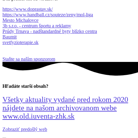
https://www.doprastav.sk/
https://www.handball.cz/souteze/zeny/mol-liga
Mesto Michalovce
3b s.r.o. - centrum športu a reklamy
Prúdy Trnava - nadštandardné byty blízko centra
Baumit
svetfyzioterapie.sk
Staňte sa naším sponzorom
Hľadáte starší obsah?
Všetky aktuality vydané pred rokom 2020
nájdete na našom archivovanom webe
www.old.iuventa-zhk.sk
Zobraziť predošlý web