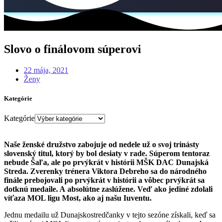
Slovo o finálovom súperovi
22 mája, 2021
Ženy
Kategórie
Kategórie
Naše ženské družstvo zabojuje od nedele už o svoj trinásty
slovenský titul, ktorý by bol desiaty v rade. Súperom tentoraz
nebude Šaľa, ale po prvýkrát v histórii MŠK DAC Dunajská
Streda. Zverenky trénera Viktora Debreho sa do národného
finále prebojovali po prvýkrát v histórii a vôbec prvýkrát sa
dotknú medaile. A absolútne zaslúžene. Veď ako jediné zdolali
víťaza MOL ligu Most, ako aj našu Iuventu.
Jednu medailu už Dunajskostredčanky v tejto sezóne získali, keď sa