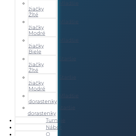
Mladšie
žiačky
Žlté
Mladšie
žiačky
Modré
Mladšie
žiačky
Biele
Staršie
žiačky
Žlté
Staršie
žiačky
Modré
Mladšie
dorastenky
Staršie
dorastenky
Turnaje
Nábor
O