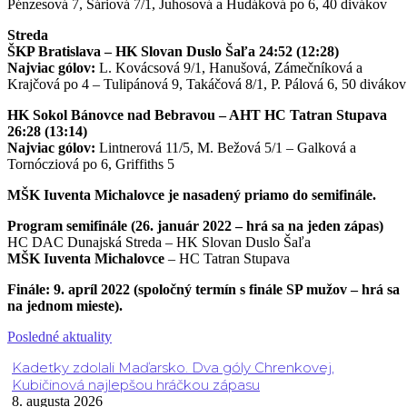
Pénzesová 7, Sáriová 7/1, Juhosová a Hudáková po 6, 40 divákov
Streda
ŠKP Bratislava – HK Slovan Duslo Šaľa 24:52 (12:28)
Najviac gólov:
L. Kovácsová 9/1, Hanušová, Zámečníková a
Krajčová po 4 – Tulipánová 9, Takáčová 8/1, P. Pálová 6, 50 divákov
HK Sokol Bánovce nad Bebravou – AHT HC Tatran Stupava
26:28 (13:14)
Najviac gólov:
Lintnerová 11/5, M. Bežová 5/1 – Galková a
Tornócziová po 6, Griffiths 5
MŠK Iuventa Michalovce je nasadený priamo do semifinále.
Program semifinále (26. január 2022 – hrá sa na jeden zápas)
HC DAC Dunajská Streda – HK Slovan Duslo Šaľa
MŠK Iuventa Michalovce
– HC Tatran Stupava
Finále: 9. apríl 2022 (spoločný termín s finále SP mužov – hrá sa
na jednom mieste).
Posledné aktuality
Kadetky zdolali Maďarsko. Dva góly Chrenkovej,
Kubičinová najlepšou hráčkou zápasu
8. augusta 2026