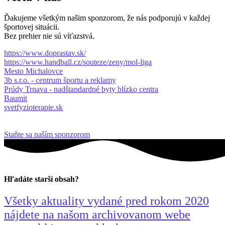
Ďakujeme všetkým našim sponzorom, že nás podporujú v každej
športovej situácii.
Bez prehier nie sú víťazstvá.
https://www.doprastav.sk/
https://www.handball.cz/souteze/zeny/mol-liga
Mesto Michalovce
3b s.r.o. - centrum športu a reklamy
Prúdy Trnava - nadštandardné byty blízko centra
Baumit
svetfyzioterapie.sk
Staňte sa naším sponzorom
Hľadáte starší obsah?
Všetky aktuality vydané pred rokom 2020
nájdete na našom archivovanom webe