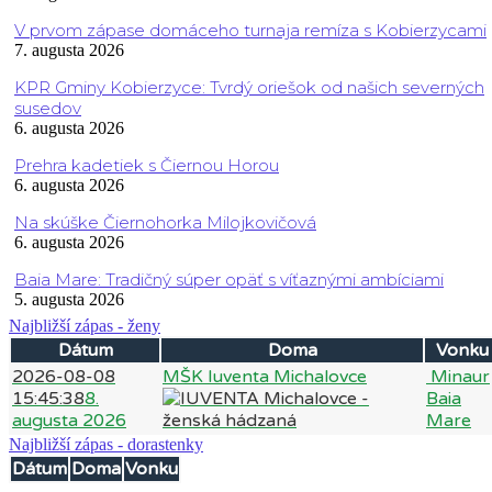
V prvom zápase domáceho turnaja remíza s Kobierzycami
7. augusta 2026
KPR Gminy Kobierzyce: Tvrdý oriešok od našich severných
susedov
6. augusta 2026
Prehra kadetiek s Čiernou Horou
6. augusta 2026
Na skúške Čiernohorka Milojkovičová
6. augusta 2026
Baia Mare: Tradičný súper opäť s víťaznými ambíciami
5. augusta 2026
Najbližší zápas - ženy
Dátum
Doma
Vonku
2026-08-08
MŠK Iuventa Michalovce
Minaur
15:45:38
8.
Baia
augusta 2026
Mare
Najbližší zápas - dorastenky
Dátum
Doma
Vonku