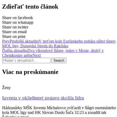
Zdieľať tento článok
Share on facebook
Share on whatsapp
Share on twitter
Share on email
Share on print
Prev
Predošlá aktualita
V treťom kole Európskeho pohára súboj tímov
MOL ligy, Dunajská Streda do Rakúska
Ďalšia aktualita
Dva víkendové šlágre, jeden v Moste, druhý v
Chemkostav aréne
Next
Search
Viac na preskúmanie
Ženy
Iuventa v oklieštenej zostave skolila lídra
Hádzanárky MŠK Iuventa Michalovce zvíťazili v šlágri osemnásteho
kola MOL ligy nad HK Slovan Duslo Šaľa 32:23 a zosadili tak