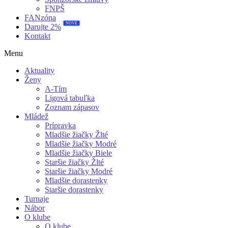
FNPŠ
FANzóna
NOVÉ
Darujte 2%
Kontakt
Menu
Aktuality
Ženy
A-Tím
Ligová tabuľka
Zoznam zápasov
Mládež
Prípravka
Mladšie žiačky Žlté
Mladšie žiačky Modré
Mladšie žiačky Biele
Staršie žiačky Žlté
Staršie žiačky Modré
Mladšie dorastenky
Staršie dorastenky
Turnaje
Nábor
O klube
O klube