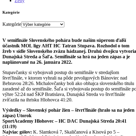
Ženy
Kategórie
Kategórie
V semifinále Slovenského pohára bude naším súperom ďalší
účastník MOL ligy AHT HC Tatran Stupava. Rozhodol o tom
žreb v sídle Slovenského zväzu hádzanej. Druhú dvojicu vytvori
Dunajská Streda a Šaľa. Semifinále sa hrá na jeden zápas a je
naplánované na 26. januára 2022.
Stupavčanky si vybojovali postup do semifinále v stredajšom
štvrťfinále, v ktorom vyhrali na pôde prvoligových Bánoviec nad
Bebravou 28:26. Michalovčanky boli ako obhajca slovenského titulu
zaradené až do semifinále. Šaľa si vybojovala postup do semifinále p
výhre 52:24 nad ŠKP Bratislava, Dunajská Streda vo štvrťfinále
zvíťazila na ihrisku Hlohovca 41:20.
Výsledky – Slovenský pohár žien – štvrťfinále (hralo sa na jeden
zápas) Utorok
SportAcademy Hlohovec – HC DAC Dunajská Streda 20:41
(11:19)
Najviac gólov:
K. Slamková 7, Skaličanová a Kisová po 5 –