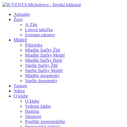
Aktuality
Ženy
A-Tím
Ligová tabuľka
Zoznam zápasov
Mládež
Prípravka
Mladšie žiačky Žlté
Mladšie žiačky Modré
Mladšie žiačky Biele
Staršie žiačky Žlté
Staršie žiačky Modré
Mladšie dorastenky
Staršie dorastenky
Turnaje
Nábor
O klube
O klube
Vedenie klubu
História
Sponzori
Použitie sponzorského
Sponzorské zmluvy