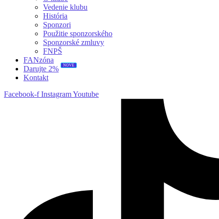
Vedenie klubu
História
Sponzori
Použitie sponzorského
Sponzorské zmluvy
FNPŠ
FANzóna
NOVÉ
Darujte 2%
Kontakt
Facebook-f
Instagram
Youtube