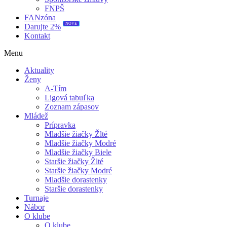
FNPŠ
FANzóna
NOVÉ
Darujte 2%
Kontakt
Menu
Aktuality
Ženy
A-Tím
Ligová tabuľka
Zoznam zápasov
Mládež
Prípravka
Mladšie žiačky Žlté
Mladšie žiačky Modré
Mladšie žiačky Biele
Staršie žiačky Žlté
Staršie žiačky Modré
Mladšie dorastenky
Staršie dorastenky
Turnaje
Nábor
O klube
O klube