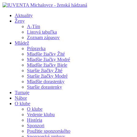
Aktuality
Ženy
A-Tím
Ligová tabuľka
Zoznam zápasov
Mládež
Prípravka
Mladšie žiačky Žlté
Mladšie žiačky Modré
Mladšie žiačky Biele
Staršie žiačky Žlté
Staršie žiačky Modré
Mladšie dorastenky
Staršie dorastenky
Turnaje
Nábor
O klube
O klube
Vedenie klubu
História
Sponzori
Použitie sponzorského
Sponzorské zmluvy