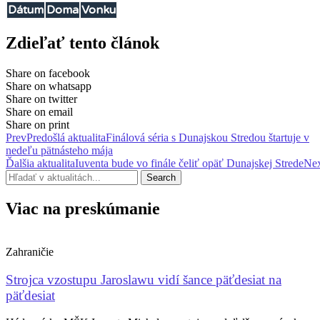
Dátum
Doma
Vonku
Zdieľať tento článok
Share on facebook
Share on whatsapp
Share on twitter
Share on email
Share on print
Prev
Predošlá aktualita
Finálová séria s Dunajskou Stredou štartuje v
nedeľu pätnásteho mája
Ďalšia aktualita
Iuventa bude vo finále čeliť opäť Dunajskej Strede
Ne
Search
Viac na preskúmanie
Zahraničie
Strojca vzostupu Jaroslawu vidí šance päťdesiat na
päťdesiat