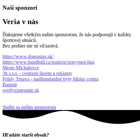
Naši sponzori
Veria v nás
Ďakujeme všetkým našim sponzorom, že nás podporujú v každej
športovej situácii.
Bez prehier nie sú víťazstvá.
https://www.doprastav.sk/
https://www.handball.cz/souteze/zeny/mol-liga
Mesto Michalovce
3b s.r.o. - centrum športu a reklamy
Prúdy Trnava - nadštandardné byty blízko centra
Baumit
svetfyzioterapie.sk
Staňte sa naším sponzorom
Hľadáte starší obsah?