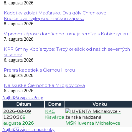
8. augusta 2026
Kadetky zdolali Maďarsko. Dva góly Chrenkovej,
Kubičinová najlepšou hráčkou zápasu
8. augusta 2026
V prvom zápase domáceho turnaja remíza s Kobierzycami
7. augusta 2026
KPR Gminy Kobierzyce: Tvrdý oriešok od našich severných
susedov
6. augusta 2026
Prehra kadetiek s Čiernou Horou
6. augusta 2026
Na skúške Čiernohorka Milojkovičová
6. augusta 2026
Najbližší zápas - ženy
Dátum
Doma
Vonku
2026-08-09
KKC
12:30:36
9.
Kisvárda
augusta 2026
MŠK Iuventa Michalovce
Najbližší zápas - dorastenky