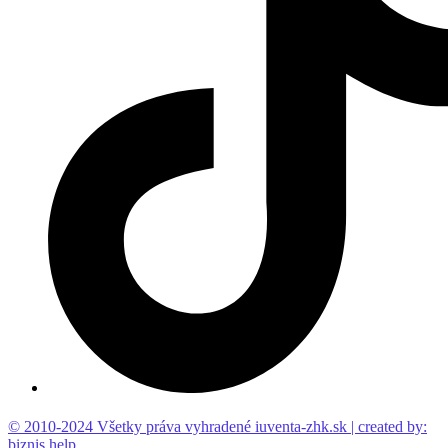
© 2010-2024 Všetky práva vyhradené iuventa-zhk.sk | created by:
biznis.help