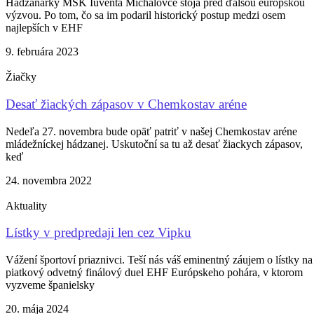
Hádzanárky MŠK Iuventa Michalovce stoja pred ďalšou európskou
výzvou. Po tom, čo sa im podaril historický postup medzi osem
najlepších v EHF
9. februára 2023
Žiačky
Desať žiackých zápasov v Chemkostav aréne
Nedeľa 27. novembra bude opäť patriť v našej Chemkostav aréne
mládežníckej hádzanej. Uskutoční sa tu až desať žiackych zápasov,
keď
24. novembra 2022
Aktuality
Lístky v predpredaji len cez Vipku
Vážení športoví priaznivci. Teší nás váš eminentný záujem o lístky na
piatkový odvetný finálový duel EHF Európskeho pohára, v ktorom
vyzveme španielsky
20. mája 2024