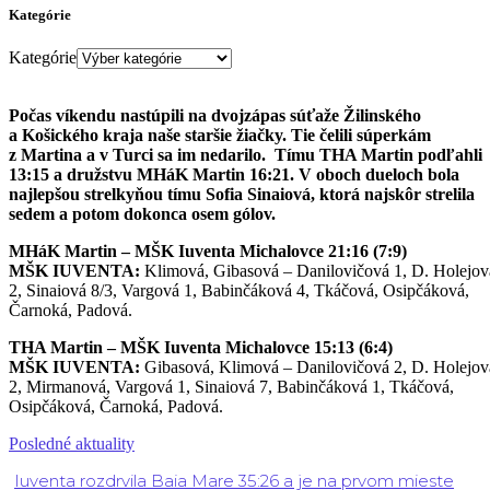
Kategórie
Kategórie
Počas víkendu nastúpili na dvojzápas súťaže Žilinského
a Košického kraja naše staršie žiačky. Tie čelili súperkám
z Martina a v Turci sa im nedarilo. Tímu THA Martin podľahli
13:15 a družstvu MHáK Martin 16:21. V oboch dueloch bola
najlepšou strelkyňou tímu Sofia Sinaiová, ktorá najskôr strelila
sedem a potom dokonca osem gólov.
MHáK Martin – MŠK Iuventa Michalovce 21:16 (7:9)
MŠK IUVENTA:
Klimová, Gibasová – Danilovičová 1, D. Holejov
2, Sinaiová 8/3, Vargová 1, Babinčáková 4, Tkáčová, Osipčáková,
Čarnoká, Padová.
THA Martin – MŠK Iuventa Michalovce 15:13 (6:4)
MŠK IUVENTA:
Gibasová, Klimová – Danilovičová 2, D. Holejov
2, Mirmanová, Vargová 1, Sinaiová 7, Babinčáková 1, Tkáčová,
Osipčáková, Čarnoká, Padová.
Posledné aktuality
Iuventa rozdrvila Baia Mare 35:26 a je na prvom mieste