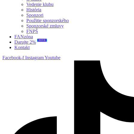
Vedenie klubu
História
Sponzori
Použitie sponzorského
Sponzorské zmluvy
FNPŠ
FANzóna
NOVÉ
Darujte 2%
Kontakt
Facebook-f
Instagram
Youtube