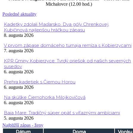
Michalovce (12.00 hod.)
Posledné aktuality
Kadetky zdolali Maďarsko. Dva góly Chrenkovej,
Kubičinová najlepšou hráčkou zápasu
8. augusta 2026
V prvom zápase domáceho turnaja remíza s Kobierzycami
7. augusta 2026
KPR Gminy Kobierzyce: Tvrdý oriešok od našich severných
susedov
6. augusta 2026
Prehra kadetiek s Čiernou Horou
6. augusta 2026
Na skúške Čiernohorka Milojkovičová
6. augusta 2026
Baia Mare: Tradičný súper opäť s víťaznými ambíciami
5. augusta 2026
Najbližší zápas - ženy
Dátum
Doma
Vonku