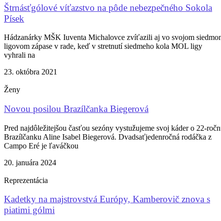
Štrnásťgólové víťazstvo na pôde nebezpečného Sokola
Písek
Hádzanárky MŠK Iuventa Michalovce zvíťazili aj vo svojom siedm
ligovom zápase v rade, keď v stretnutí siedmeho kola MOL ligy
vyhrali na
23. októbra 2021
Ženy
Novou posilou Brazílčanka Biegerová
Pred najdôležitejšou časťou sezóny vystužujeme svoj káder o 22-roč
Brazílčanku Aline Isabel Biegerová. Dvadsaťjedenročná rodáčka z
Campo Eré je ľaváčkou
20. januára 2024
Reprezentácia
Kadetky na majstrovstvá Európy, Kamberovič znova s
piatimi gólmi