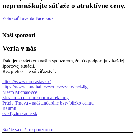
nepremeškajte súťaže o atraktívne ceny.
Zobraziť Iuventa Facebook
Naši sponzori
Veria v nás
Ďakujeme všetkým našim sponzorom, že nás podporujú v každej
športovej situácii.
Bez prehier nie sú víťazstvá.
https://www.doprastav.sk/
https://www.handball.cz/souteze/zeny/mol-liga
Mesto Michalovce
3b s.r.o. - centrum športu a reklamy
Prúdy Trnava - nadštandardné byty blízko centra
Baumit
svetfyzioterapie.sk
Staňte sa naším sponzorom