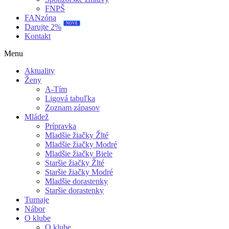
FNPŠ
FANzóna
NOVÉ
Darujte 2%
Kontakt
Menu
Aktuality
Ženy
A-Tím
Ligová tabuľka
Zoznam zápasov
Mládež
Prípravka
Mladšie žiačky Žlté
Mladšie žiačky Modré
Mladšie žiačky Biele
Staršie žiačky Žlté
Staršie žiačky Modré
Mladšie dorastenky
Staršie dorastenky
Turnaje
Nábor
O klube
O klube