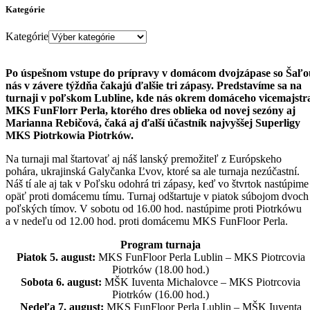
Kategórie
Kategórie
Po úspešnom vstupe do prípravy v domácom dvojzápase so Šaľo
nás v závere týždňa čakajú ďalšie tri zápasy. Predstavíme sa na
turnaji v poľskom Lubline, kde nás okrem domáceho vicemajstr
MKS FunFlorr Perla, ktorého dres oblieka od novej sezóny aj
Marianna Rebičová, čaká aj ďalší účastník najvyššej Superligy
MKS Piotrkowia Piotrków.
Na turnaji mal štartovať aj náš lanský premožiteľ z Európskeho
pohára, ukrajinská Galyčanka Ľvov, ktoré sa ale turnaja nezúčastní.
Náš tí ale aj tak v Poľsku odohrá tri zápasy, keď vo štvrtok nastúpime
opäť proti domácemu tímu. Turnaj odštartuje v piatok súbojom dvoch
poľských tímov. V sobotu od 16.00 hod. nastúpime proti Piotrkówu
a v nedeľu od 12.00 hod. proti domácemu MKS FunFloor Perla.
Program turnaja
Piatok 5. august:
MKS FunFloor Perla Lublin – MKS Piotrcovia
Piotrków (18.00 hod.)
Sobota 6. august:
MŠK Iuventa Michalovce – MKS Piotrcovia
Piotrków (16.00 hod.)
Nedeľa 7. august:
MKS FunFloor Perla Lublin – MŠK Iuventa