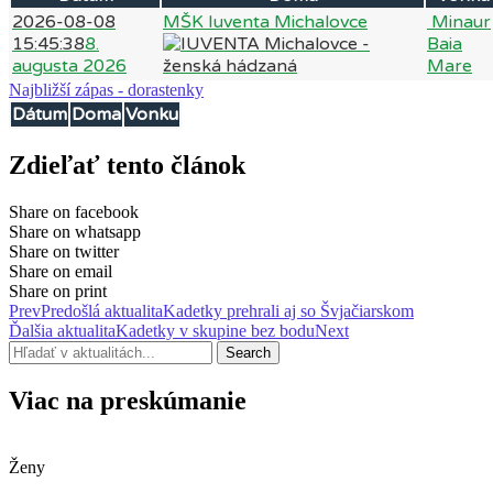
2026-08-08
MŠK Iuventa Michalovce
Minaur
15:45:38
8.
Baia
augusta 2026
Mare
Najbližší zápas - dorastenky
Dátum
Doma
Vonku
Zdieľať tento článok
Share on facebook
Share on whatsapp
Share on twitter
Share on email
Share on print
Prev
Predošlá aktualita
Kadetky prehrali aj so Švjačiarskom
Ďalšia aktualita
Kadetky v skupine bez bodu
Next
Search
Viac na preskúmanie
Ženy