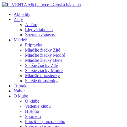
Aktuality
Ženy
A-Tím
Ligová tabuľka
Zoznam zápasov
Mládež
Prípravka
Mladšie žiačky Žlté
Mladšie žiačky Modré
Mladšie žiačky Biele
Staršie žiačky Žlté
Staršie žiačky Modré
Mladšie dorastenky
Staršie dorastenky
Turnaje
Nábor
O klube
O klube
Vedenie klubu
História
Sponzori
Použitie sponzorského
Sponzorské zmluvy