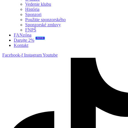
Vedenie klubu
História
Sponzori
Použitie sponzorského
Sponzorské zmluvy
FNPŠ
FANzóna
NOVÉ
Darujte 2%
Kontakt
Facebook-f
Instagram
Youtube