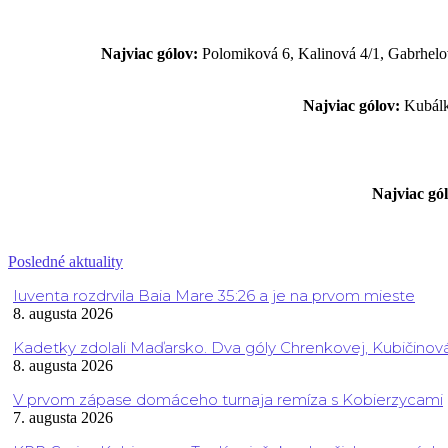
Najviac gólov:
Polomiková 6, Kalinová 4/1, Gabrhelov
Najviac gólov:
Kubálko
Najviac gó
Posledné aktuality
Iuventa rozdrvila Baia Mare 35:26 a je na prvom mieste
8. augusta 2026
Kadetky zdolali Maďarsko. Dva góly Chrenkovej, Kubičinov
8. augusta 2026
V prvom zápase domáceho turnaja remíza s Kobierzycami
7. augusta 2026