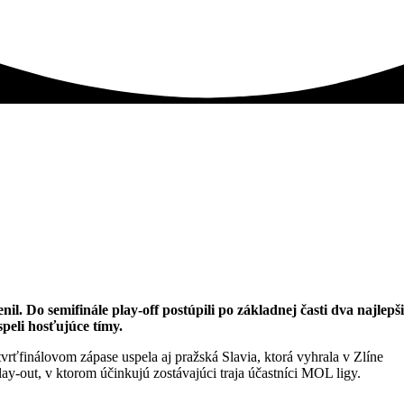
l. Do semifinále play-off postúpili po základnej časti dva najlepš
speli hosťujúce tímy.
ťfinálovom zápase uspela aj pražská Slavia, ktorá vyhrala v Zlíne
ay-out, v ktorom účinkujú zostávajúci traja účastníci MOL ligy.