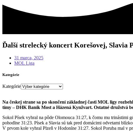
Ďalší strelecký koncert Korešovej, Slavia 
31 marca, 2025
MOL Liga
Kategórie
Kategórie
Na českej strane sa po skončení základnej časti MOL ligy rozbehlo
tímy – DHK Baník Most a Házená Kynžvart. Ostatné družstvá boli
Sokol Písek vyhral na pôde Olomouca 31:27, k čomu mu trinástimi gól
pohodlne 31:23. Písek a Slavia sú tak pred domácimi odvetami blízko 
V prvom kole vyhral Plzeň v Hodoníne 31:27. Sokol Poruba mal v p