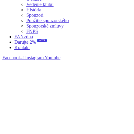
Vedenie klubu
História
Sponzori
Použitie sponzorského
Sponzorské zmluvy
FNPŠ
FANzóna
NOVÉ
Darujte 2%
Kontakt
Facebook-f
Instagram
Youtube