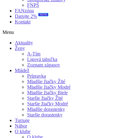
FNPŠ
FANzóna
NOVÉ
Darujte 2%
Kontakt
Menu
Aktuality
Ženy
A-Tím
Ligová tabuľka
Zoznam zápasov
Mládež
Prípravka
Mladšie žiačky Žlté
Mladšie žiačky Modré
Mladšie žiačky Biele
Staršie žiačky Žlté
Staršie žiačky Modré
Mladšie dorastenky
Staršie dorastenky
Turnaje
Nábor
O klube
O klube