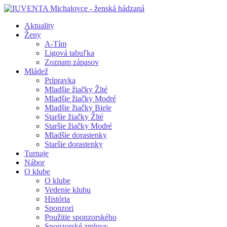
Aktuality
Ženy
A-Tím
Ligová tabuľka
Zoznam zápasov
Mládež
Prípravka
Mladšie žiačky Žlté
Mladšie žiačky Modré
Mladšie žiačky Biele
Staršie žiačky Žlté
Staršie žiačky Modré
Mladšie dorastenky
Staršie dorastenky
Turnaje
Nábor
O klube
O klube
Vedenie klubu
História
Sponzori
Použitie sponzorského
Sponzorské zmluvy