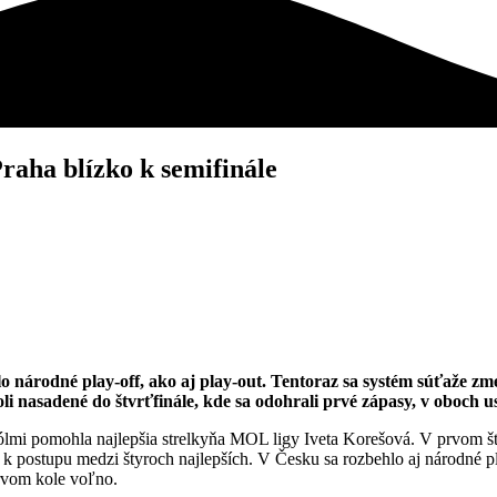
Praha blízko k semifinále
 národné play-off, ako aj play-out. Tentoraz sa systém súťaže zmeni
 nasadené do štvrťfinále, kde sa odohrali prvé zápasy, v oboch u
mi pomohla najlepšia strelkyňa MOL ligy Iveta Korešová. V prvom štvr
k postupu medzi štyroch najlepších. V Česku sa rozbehlo aj národné pl
rvom kole voľno.