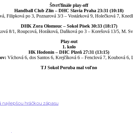
Štvrťfinále play-off
Handball Club Zlín – DHC Slavia Praha 23:31 (10:18)
á, Filipková po 3, Poznarová 3/3 – Vostárková 9, Holečková 7, Knedl
DHK Zora Olomouc – Sokol Písek 30:33 (18:17)
vá 8/1, Roupcová, Horáková, Daňková po 3 – Korešová 13/5, M. Svo
Play-out
1. kolo
HK Hodonín – DHC Plzeň 27:31 (13:15)
lov:
Víchová 6, dos Santos 6, Krejčíková 6 – Fenclová 7, Koubová 6, 
TJ Sokol Poruba mal voľno
á najlepšou hráčkou zápasu