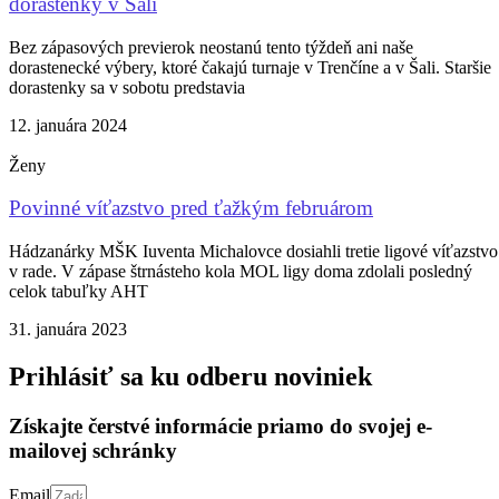
dorastenky v Šali
Bez zápasových previerok neostanú tento týždeň ani naše
dorastenecké výbery, ktoré čakajú turnaje v Trenčíne a v Šali. Staršie
dorastenky sa v sobotu predstavia
12. januára 2024
Ženy
Povinné víťazstvo pred ťažkým februárom
Hádzanárky MŠK Iuventa Michalovce dosiahli tretie ligové víťazstvo
v rade. V zápase štrnásteho kola MOL ligy doma zdolali posledný
celok tabuľky AHT
31. januára 2023
Prihlásiť sa ku odberu noviniek
Získajte čerstvé informácie priamo do svojej e-
mailovej schránky
Email