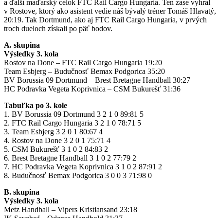
a ďalší maďarský celok FTC Rail Cargo Hungaria. Ten zase vyhral
v Rostove, ktorý ako asistent vedie náš bývalý tréner Tomáš Hlavatý,
20:19. Tak Dortmund, ako aj FTC Rail Cargo Hungaria, v prvých
troch dueloch získali po päť bodov.
A. skupina
Výsledky 3. kola
Rostov na Done – FTC Rail Cargo Hungaria 19:20
Team Esbjerg – Budučnosť Bemax Podgorica 35:20
BV Borussia 09 Dortmund – Brest Bretagne Handball 30:27
HC Podravka Vegeta Koprivnica – CSM Bukurešť 31:36
Tabuľka po 3. kole
1. BV Borussia 09 Dortmund 3 2 1 0 89:81 5
2. FTC Rail Cargo Hungaria 3 2 1 0 78:71 5
3. Team Esbjerg 3 2 0 1 80:67 4
4. Rostov na Done 3 2 0 1 75:71 4
5. CSM Bukurešť 3 1 0 2 84:83 2
6. Brest Bretagne Handball 3 1 0 2 77:79 2
7. HC Podravka Vegeta Koprivnica 3 1 0 2 87:91 2
8. Budučnosť Bemax Podgorica 3 0 0 3 71:98 0
B. skupina
Výsledky 3. kola
Metz Handball – Vipers Kristiansand 23:18