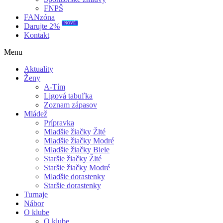
FNPŠ
FANzóna
NOVÉ
Darujte 2%
Kontakt
Menu
Aktuality
Ženy
A-Tím
Ligová tabuľka
Zoznam zápasov
Mládež
Prípravka
Mladšie žiačky Žlté
Mladšie žiačky Modré
Mladšie žiačky Biele
Staršie žiačky Žlté
Staršie žiačky Modré
Mladšie dorastenky
Staršie dorastenky
Turnaje
Nábor
O klube
O klube