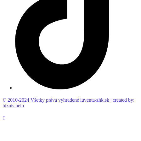
© 2010-2024 Všetky práva vyhradené iuventa-zhk.sk | created by:
biznis.help