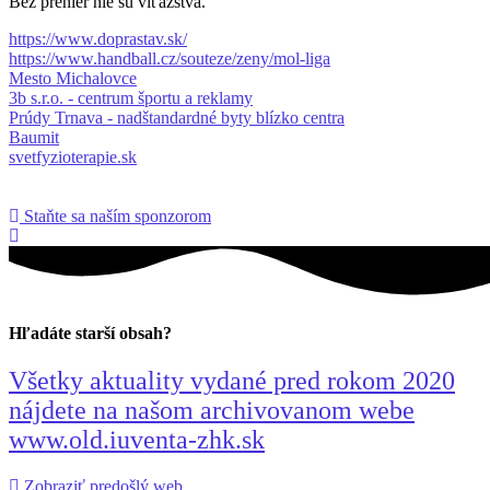
Bez prehier nie sú víťazstvá.
https://www.doprastav.sk/
https://www.handball.cz/souteze/zeny/mol-liga
Mesto Michalovce
3b s.r.o. - centrum športu a reklamy
Prúdy Trnava - nadštandardné byty blízko centra
Baumit
svetfyzioterapie.sk
Staňte sa naším sponzorom
Hľadáte starší obsah?
Všetky aktuality vydané pred rokom 2020
nájdete na našom archivovanom webe
www.old.iuventa-zhk.sk
Zobraziť predošlý web