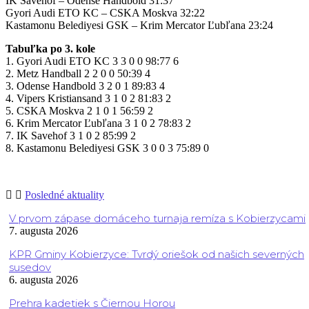
IK Savehof – Odense Handbold 31:37
Gyori Audi ETO KC – CSKA Moskva 32:22
Kastamonu Belediyesi GSK – Krim Mercator Ľubľana 23:24
Tabuľka po 3. kole
1. Gyori Audi ETO KC 3 3 0 0 98:77 6
2. Metz Handball 2 2 0 0 50:39 4
3. Odense Handbold 3 2 0 1 89:83 4
4. Vipers Kristiansand 3 1 0 2 81:83 2
5. CSKA Moskva 2 1 0 1 56:59 2
6. Krim Mercator Ľubľana 3 1 0 2 78:83 2
7. IK Savehof 3 1 0 2 85:99 2
8. Kastamonu Belediyesi GSK 3 0 0 3 75:89 0
Posledné aktuality
V prvom zápase domáceho turnaja remíza s Kobierzycami
7. augusta 2026
KPR Gminy Kobierzyce: Tvrdý oriešok od našich severných
susedov
6. augusta 2026
Prehra kadetiek s Čiernou Horou