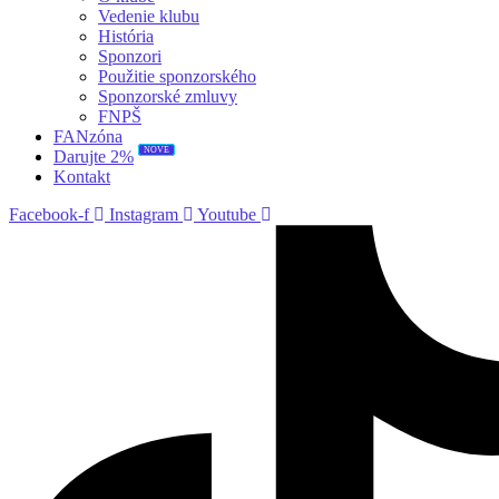
Vedenie klubu
História
Sponzori
Použitie sponzorského
Sponzorské zmluvy
FNPŠ
FANzóna
NOVÉ
Darujte 2%
Kontakt
Facebook-f
Instagram
Youtube