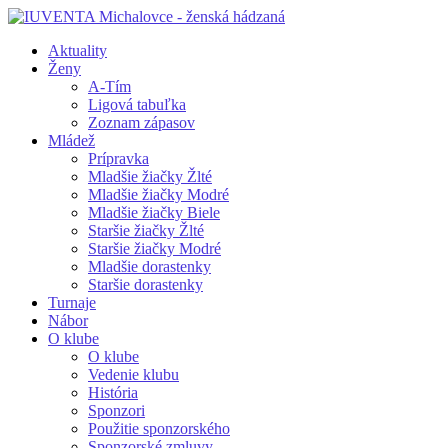
Aktuality
Ženy
A-Tím
Ligová tabuľka
Zoznam zápasov
Mládež
Prípravka
Mladšie žiačky Žlté
Mladšie žiačky Modré
Mladšie žiačky Biele
Staršie žiačky Žlté
Staršie žiačky Modré
Mladšie dorastenky
Staršie dorastenky
Turnaje
Nábor
O klube
O klube
Vedenie klubu
História
Sponzori
Použitie sponzorského
Sponzorské zmluvy