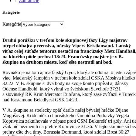
Zahraničie
Kategórie
Kategórie
Druhú porážku v treťom kole skupinovej fázy Ligy majstrov
utrpel obhajca prvenstva, nórsky Vipers Kristiansand. Lanský
víťaz celej súťaže tentoraz nestačil na francúzsky Metz Handball
na ktorého pôde prehral 18:23. Francúzsky majster je v B.
skupine na druhom mieste, keď ešte nestratil ani bod.
Rovnako je na tom aj maďarský Gyor, ktorý ale odohral o jeden zápa
viac. Maďarský šampión v treťom kole zdolal CSKA Moskva hladko
32:22. V B. skupine si dva body na svoje konto pripísal aj dánsky
Odense Handbold, ktorý vyhral vo švédskom Savehofe 37:31
a slovinský RK Krim Mercator Ľubľana, ktorý zase zvíťazil v Turec
nad Kastamonu Belediyesi GSK 24:23.
V A. skupine sa strelecky opäť darilo našej bývalej hráčke Dijane
Mugošovej. Kridelníčka chorvátskeho šampióna Podravky Vegeta
Koprivnica zaknihovala v zápase proti CSM Bukurešť tri góly. Ani ti
však nič nezmenili na prehre Koprivnice 31:36. V tejto skupine sú be
prehry ešte dva tímy. Borussia Dortmund, ktorá zdolal Brest 30:27