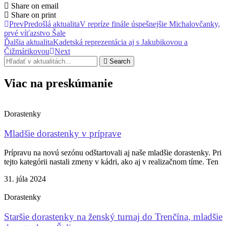
Share on email
Share on print
Prev
Predošlá aktualita
V repríze finále úspešnejšie Michalovčanky,
prvé víťazstvo Šale
Ďalšia aktualita
Kadetská reprezentácia aj s Jakubikovou a
Čižmárikovou
Next
Search
Viac na preskúmanie
Dorastenky
Mladšie dorastenky v príprave
Prípravu na novú sezónu odštartovali aj naše mladšie dorastenky. Pri
tejto kategórii nastali zmeny v kádri, ako aj v realizačnom tíme. Ten
31. júla 2024
Dorastenky
Staršie dorastenky na ženský turnaj do Trenčína, mladšie