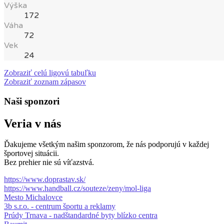
Výška
172
Váha
72
Vek
24
Zobraziť celú ligovú tabuľku
Zobraziť zoznam zápasov
Naši sponzori
Veria v nás
Ďakujeme všetkým našim sponzorom, že nás podporujú v každej
športovej situácii.
Bez prehier nie sú víťazstvá.
https://www.doprastav.sk/
https://www.handball.cz/souteze/zeny/mol-liga
Mesto Michalovce
3b s.r.o. - centrum športu a reklamy
Prúdy Trnava - nadštandardné byty blízko centra