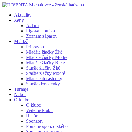
Aktuality
Ženy
A-Tím
Ligová tabuľka
Zoznam zápasov
Mládež
Prípravka
Mladšie žiačky Žlté
Mladšie žiačky Modré
Mladšie žiačky Biele
Staršie žiačky Žlté
Staršie žiačky Modré
Mladšie dorastenky
Staršie dorastenky
Turnaje
Nábor
O klube
O klube
Vedenie klubu
História
Sponzori
Použitie sponzorského
Sponzorské zmluvy