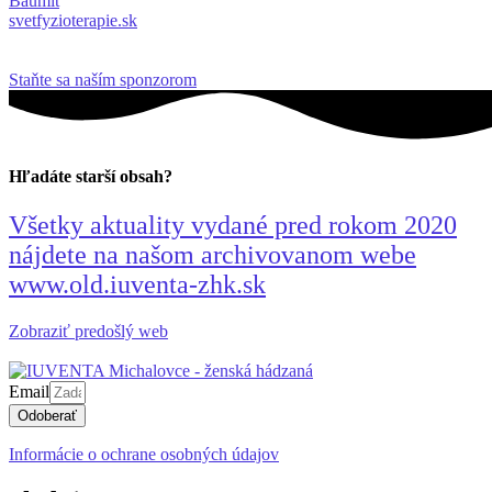
Baumit
svetfyzioterapie.sk
Staňte sa naším sponzorom
Hľadáte starší obsah?
Všetky aktuality vydané pred rokom 2020
nájdete na našom archivovanom webe
www.old.iuventa-zhk.sk
Zobraziť predošlý web
Email
Odoberať
Informácie o ochrane osobných údajov