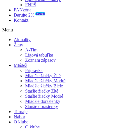
FNPŠ
FANzóna
NOVÉ
Darujte 2%
Kontakt
Menu
Aktuality
Ženy
A-Tím
Ligová tabuľka
Zoznam zápasov
Mládež
Prípravka
Mladšie žiačky Žlté
Mladšie žiačky Modré
Mladšie žiačky Biele
Staršie žiačky Žlté
Staršie žiačky Modré
Mladšie dorastenky
Staršie dorastenky
Turnaje
Nábor
O klube
O klube