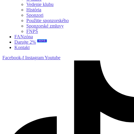
Vedenie klubu
História
Sponzori
Použitie sponzorského
Sponzorské zmluvy
FNPŠ
FANzóna
NOVÉ
Darujte 2%
Kontakt
Facebook-f
Instagram
Youtube