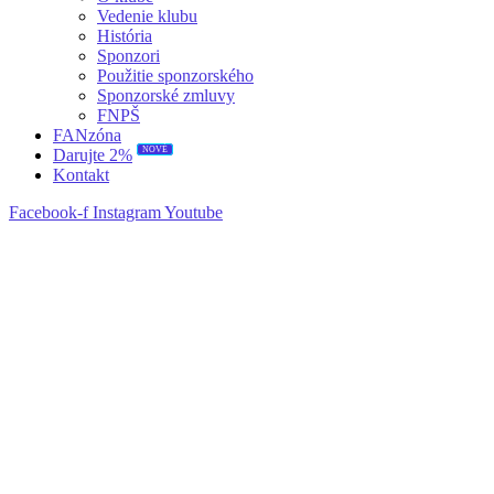
Vedenie klubu
História
Sponzori
Použitie sponzorského
Sponzorské zmluvy
FNPŠ
FANzóna
NOVÉ
Darujte 2%
Kontakt
Facebook-f
Instagram
Youtube