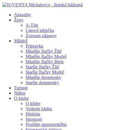
Aktuality
Ženy
A-Tím
Ligová tabuľka
Zoznam zápasov
Mládež
Prípravka
Mladšie žiačky Žlté
Mladšie žiačky Modré
Mladšie žiačky Biele
Staršie žiačky Žlté
Staršie žiačky Modré
Mladšie dorastenky
Staršie dorastenky
Turnaje
Nábor
O klube
O klube
Vedenie klubu
História
Sponzori
Použitie sponzorského
Sponzorské zmluvy