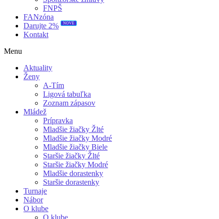
FNPŠ
FANzóna
NOVÉ
Darujte 2%
Kontakt
Menu
Aktuality
Ženy
A-Tím
Ligová tabuľka
Zoznam zápasov
Mládež
Prípravka
Mladšie žiačky Žlté
Mladšie žiačky Modré
Mladšie žiačky Biele
Staršie žiačky Žlté
Staršie žiačky Modré
Mladšie dorastenky
Staršie dorastenky
Turnaje
Nábor
O klube
O klube