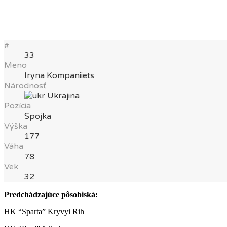
#
33
Meno
Iryna Kompaniiets
Národnosť
Ukrajina
Pozícia
Spojka
Výška
177
Váha
78
Vek
32
Predchádzajúce pôsobiská:
HK “Sparta” Kryvyi Rih