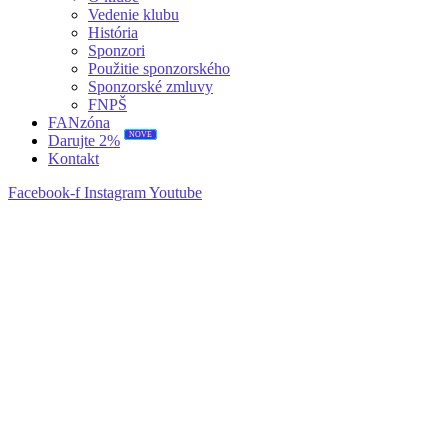
Vedenie klubu
História
Sponzori
Použitie sponzorského
Sponzorské zmluvy
FNPŠ
FANzóna
NOVÉ
Darujte 2%
Kontakt
Facebook-f
Instagram
Youtube