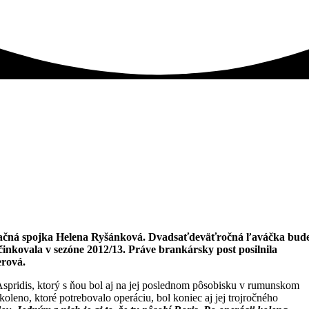
zentačná spojka Helena Ryšánková. Dvadsaťdeväťročná ľaváčka bud
inkovala v sezóne 2012/13. Práve brankársky post posilnila
erová.
 Aspridis, ktorý s ňou bol aj na jej poslednom pôsobisku v rumunskom
leno, ktoré potrebovalo operáciu, bol koniec aj jej trojročného