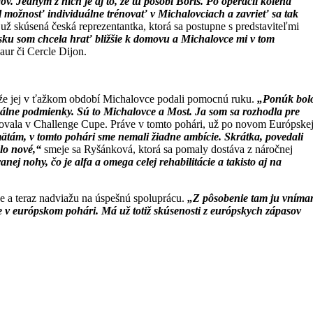
. Jedným z nich je aj to, že tu pôsobí Boris. Po operácii kolena
l možnosť individuálne trénovať v Michalovciach a zavrieť sa tak
už skúsená česká reprezentantka, ktorá sa postupne s predstaviteľmi
u som chcela hrať bližšie k domovu a Michalovce mi v tom
aur či Cercle Dijon.
, že jej v ťažkom období Michalovce podali pomocnú ruku.
„Ponúk bol
onálne podmienky. Sú to Michalovce a Most. Ja som sa rozhodla pre
umfovala v Challenge Cupe. Práve v tomto pohári, už po novom Európske
mätám, v tomto pohári sme nemali žiadne ambície. Skrátka, povedali
alo nové,“
smeje sa Ryšánková, ktorá sa pomaly dostáva z náročnej
ej nohy, čo je alfa a omega celej rehabilitácie a takisto aj na
be a teraz nadviažu na úspešnú spoluprácu.
„Z pôsobenie tam ju vním
e v európskom pohári. Má už totiž skúsenosti z európskych zápasov