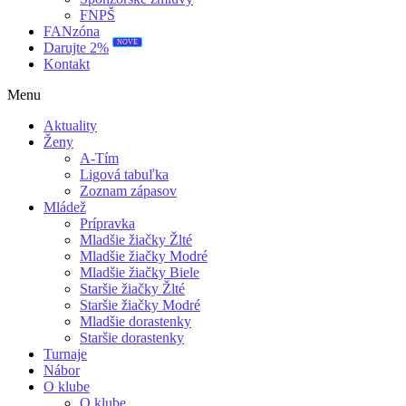
FNPŠ
FANzóna
NOVÉ
Darujte 2%
Kontakt
Menu
Aktuality
Ženy
A-Tím
Ligová tabuľka
Zoznam zápasov
Mládež
Prípravka
Mladšie žiačky Žlté
Mladšie žiačky Modré
Mladšie žiačky Biele
Staršie žiačky Žlté
Staršie žiačky Modré
Mladšie dorastenky
Staršie dorastenky
Turnaje
Nábor
O klube
O klube