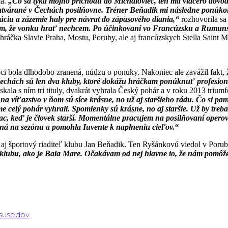
ča.
„Čo sa týka môjho príchodu do Michaloviec, ten má viacero dôvodov
pozatvárané v Čechách posilňovne. Tréner Beňadik mi následne ponúko
ciu a zázemie haly pre návrat do zápasového diania,“
rozhovorila sa 
m, že vonku hrať nechcem. Po účinkovaní vo Francúzsku a Rumunsk
ráčka Slavie Praha, Mostu, Poruby, ale aj francúzskych Stella Saint M
ci bola dlhodobo zranená, núdzu o ponuky. Nakoniec ale zavážil fakt
a v Čechách sú len dva kluby, ktoré dokážu hráčkam ponúknuť profesi
skala s ním tri tituly, dvakrát vyhrala Český pohár a v roku 2013 tri
a víťazstvo v ňom sú síce krásne, no už aj staršieho rádu. Čo si pa
me celý pohár vyhrali. Spomienky sú krásne, no aj staršie. Už by treb
iac, keď je človek starší. Momentálne pracujem na posilňovaní operovan
vená na sezónu a pomohla Iuvente k naplneniu cieľov.“
 aj športový riaditeľ klubu Jan Beňadik. Ten Ryšánkovú viedol v Poru
o klubu, ako je Baia Mare. Očakávam od nej hlavne to, že nám pomôž
 susedov