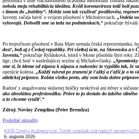
pôsobiska v tíme viacnásobného účastníka Memoriálu Tomáša Jakub
nebola moja rehabilitácia ideálna. Kvôli koronavírusu totiž boli 
s tímom do „bubliny“. Mohla som tak využívať posilňovňu, regenerá
Iuventy začala baviť o svojom pôsobení v Michalovciach.
„Vedela so
vyhovujú. Dohodli sme sa teda na podmienkach,“
pokračuje bývalá h
Po trojročnom pôsobení v Baia Mare nemala česká reprezentantka, ho
dosť, boli aj z Českej republiky. Pri všetkej úcte, na Slovensku 
Iuventu,“
pokračuje Ryšánková, ktorá v Moste pôsobila štyri roky. Zí
lige, chcú hrať v nasledujúcej sezóne aj Michalovčanky.
„Spomienky n
sme si, že ideme od zápasu k zápasu a nakoniec to vypálilo tak, že s
operácie kolena.
„Každý návrat po zranení je ťažký a ťažší je o to v
atletickej príprave. Robím všetko preto, aby som bola dobre pripra
Radosť z angažovania skúsenej hráčky neskrýval ani tréner a súčasne
ako absolútnu profesionálku. Práve to ju dostalo do takého silnéh
a to chceme využiť.“
Zdroj: Noviny Zemplína (Peter Brendza)
Posledné aktuality
KPR Gminy Kobierzyce: Tvrdý oriešok od našich severných
6. augusta 2026