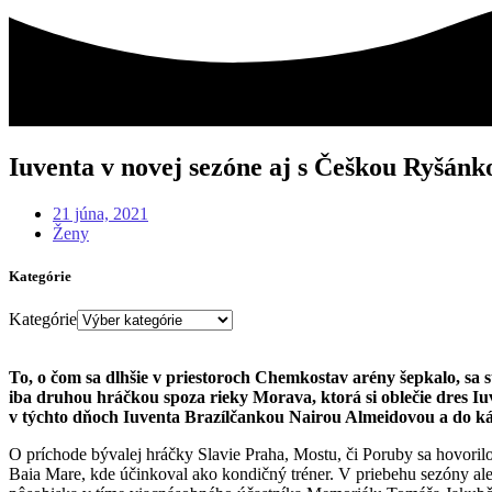
Iuventa v novej sezóne aj s Češkou Ryšán
21 júna, 2021
Ženy
Kategórie
Kategórie
To, o čom sa dlhšie v priestoroch Chemkostav arény šepkalo, sa
iba druhou hráčkou spoza rieky Morava, ktorá si oblečie dres I
v týchto dňoch Iuventa Brazílčankou Nairou Almeidovou a do kád
O príchode bývalej hráčky Slavie Praha, Mostu, či Poruby sa hovorilo
Baia Mare, kde účinkoval ako kondičný tréner. V priebehu sezóny ale 