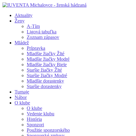
Aktuality
Ženy
A-Tím
Ligová tabuľka
Zoznam zápasov
Mládež
Prípravka
Mladšie žiačky Žlté
Mladšie žiačky Modré
Mladšie žiačky Biele
Staršie žiačky Žlté
Staršie žiačky Modré
Mladšie dorastenky
Staršie dorastenky
Turnaje
Nábor
O klube
O klube
Vedenie klubu
História
Sponzori
Použitie sponzorského
Sponzorské zmluvy