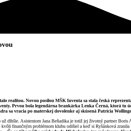
kovou
 stalo realitou. Novou posilou MŠK Iuventa sa stala česká repre
uventy. Prvou bola legendárna brankárka Lenka Černá, ktorá tu úč
ra sa vracia po materskej dovolenke aj skúsená Patrícia Wolling
 už dlhšie. Asistentom Jana Beňadika je totiž jej životný partner Boris
kvôli finančným problémom klubu odišiel a keď si Ryšánková zranila ko