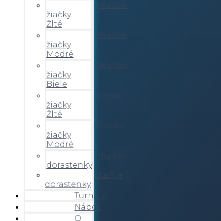
Mladšie
žiačky
Žlté
Mladšie
žiačky
Modré
Mladšie
žiačky
Biele
Staršie
žiačky
Žlté
Staršie
žiačky
Modré
Mladšie
dorastenky
Staršie
dorastenky
Turnaje
Nábor
O