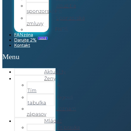
Použitie
sponzorského
Sponzorské
zmluvy
FNPŠ
FANzóna
NOVÉ
Darujte 2%
Kontakt
Menu
Aktuality
Ženy
A-
Tím
Ligová
tabuľka
Zoznam
zápasov
Mládež
Prípravka