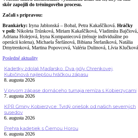
skôr zapojili do tréningového procesu.
Začali s prípravou:
Brankárky:
Iryna Jablonská – Bobal, Petra Kakaščíková.
Hráčky
v poli:
Nikoleta Trúnková, Miriam Kakaščíková, Vladimíra Bajčiová,
Adriana Holejová, Iryna Kompaniecová (trénuje individuálne po
operácii kolena), Michaela Štefánová, Bibiana Štefaníková, Natália
Dmytrenková, Martina Popovcová, Valéria Dulinová, Lívia Klučková
Posledné aktuality
Kadetky zdolali Maďarsko. Dva góly Chrenkovej,
Kubičinová najlepšou hráčkou zápasu
8. augusta 2026
V prvom zápase domáceho turnaja remíza s Kobierzycami
7. augusta 2026
KPR Gminy Kobierzyce: Tvrdý oriešok od našich severných
susedov
6. augusta 2026
Prehra kadetiek s Čiernou Horou
6. augusta 2026