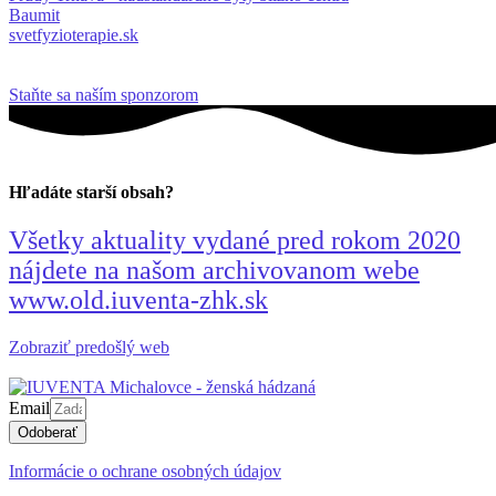
Baumit
svetfyzioterapie.sk
Staňte sa naším sponzorom
Hľadáte starší obsah?
Všetky aktuality vydané pred rokom 2020
nájdete na našom archivovanom webe
www.old.iuventa-zhk.sk
Zobraziť predošlý web
Email
Odoberať
Informácie o ochrane osobných údajov