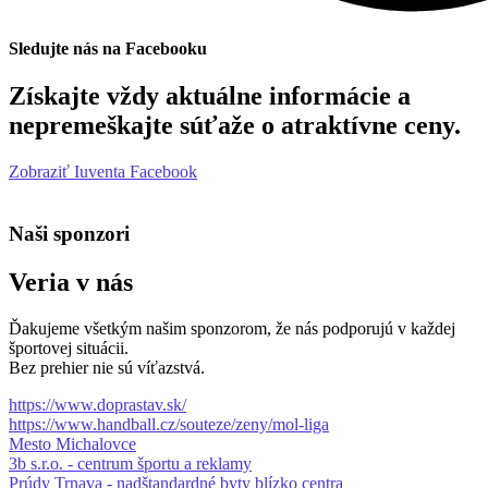
Sledujte nás na Facebooku
Získajte vždy aktuálne informácie a
nepremeškajte súťaže o atraktívne ceny.
Zobraziť Iuventa Facebook
Naši sponzori
Veria v nás
Ďakujeme všetkým našim sponzorom, že nás podporujú v každej
športovej situácii.
Bez prehier nie sú víťazstvá.
https://www.doprastav.sk/
https://www.handball.cz/souteze/zeny/mol-liga
Mesto Michalovce
3b s.r.o. - centrum športu a reklamy
Prúdy Trnava - nadštandardné byty blízko centra