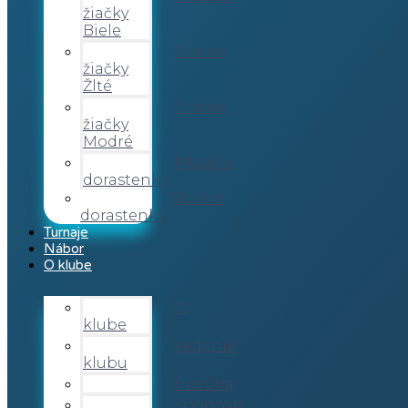
žiačky
Biele
Staršie
žiačky
Žlté
Staršie
žiačky
Modré
Mladšie
dorastenky
Staršie
dorastenky
Turnaje
Nábor
O klube
O
klube
Vedenie
klubu
História
Sponzori