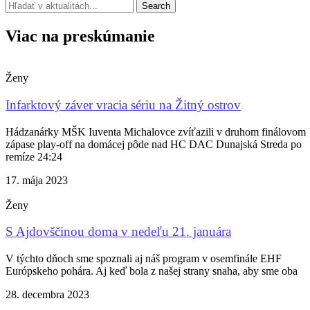
Search
Viac na preskúmanie
Ženy
Infarktový záver vracia sériu na Žitný ostrov
Hádzanárky MŠK Iuventa Michalovce zvíťazili v druhom finálovom
zápase play-off na domácej pôde nad HC DAC Dunajská Streda po
remíze 24:24
17. mája 2023
Ženy
S Ajdovščinou doma v nedeľu 21. januára
V týchto dňoch sme spoznali aj náš program v osemfinále EHF
Európskeho pohára. Aj keď bola z našej strany snaha, aby sme oba
28. decembra 2023