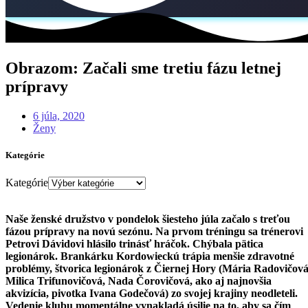
Obrazom: Začali sme tretiu fázu letnej
prípravy
6 júla, 2020
Ženy
Kategórie
Kategórie
Naše ženské družstvo v pondelok šiesteho júla začalo s treťou
fázou prípravy na novú sezónu.
Na prvom tréningu sa trénerovi
Petrovi Dávidovi hlásilo trinásť hráčok. Chýbala pätica
legionárok. Brankárku Kordowieckú trápia menšie zdravotné
problémy, štvorica legionárok z Čiernej Hory (Mária Radovičová
Milica Trifunovičová, Nada Čorovičová, ako aj najnovšia
akvizícia, pivotka Ivana Godečová) zo svojej krajiny neodleteli.
Vedenie klubu momentálne vynakladá úsilie na to, aby sa čím