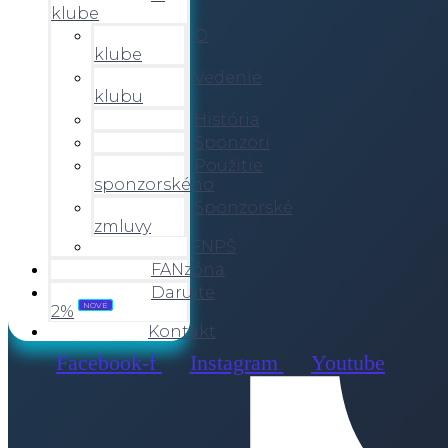
klube
O
klube
Vedenie
klubu
História
Sponzori
Použitie
sponzorského
Sponzorské
zmluvy
FNPŠ
FANzóna
Darujte
NOVÉ
2%
Kontakt
Facebook-f
Instagram
Youtube