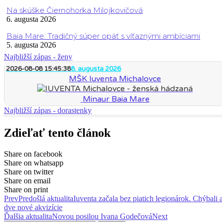
Na skúške Čiernohorka Milojkovičová
6. augusta 2026
Baia Mare: Tradičný súper opäť s víťaznými ambíciami
5. augusta 2026
Najbližší zápas - ženy
2026-08-08 15:45:38
8. augusta 2026
MŠK Iuventa Michalovce
Minaur Baia Mare
Najbližší zápas - dorastenky
Zdieľať tento článok
Share on facebook
Share on whatsapp
Share on twitter
Share on email
Share on print
Prev
Predošlá aktualita
Iuventa začala bez piatich legionárok. Chýbali a
dve nové akvizície
Ďalšia aktualita
Novou posilou Ivana Godečová
Next