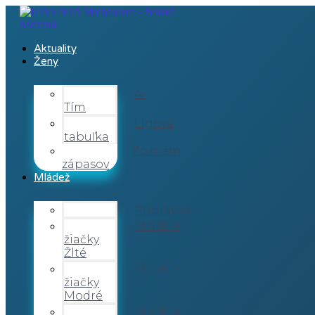
Aktuality
Ženy
A-
Tím
Ligová
tabuľka
Zoznam
zápasov
Mládež
Prípravka
Mladšie
žiačky
Žlté
Mladšie
žiačky
Modré
Mladšie