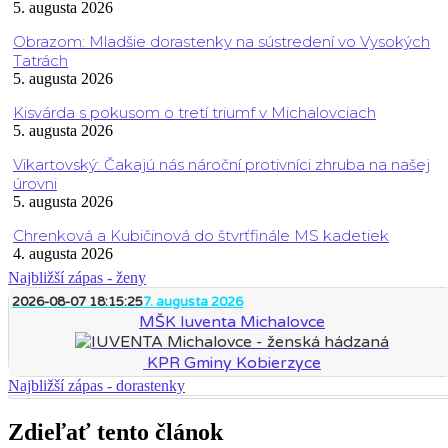
5. augusta 2026
Obrazom: Mladšie dorastenky na sústredení vo Vysokých
Tatrách
5. augusta 2026
Kisvárda s pokusom o tretí triumf v Michalovciach
5. augusta 2026
Vikartovský: Čakajú nás nároční protivníci zhruba na našej
úrovni
5. augusta 2026
Chrenková a Kubičinová do štvrťfinále MS kadetiek
4. augusta 2026
Najbližší zápas - ženy
2026-08-07 18:15:25
7. augusta 2026
MŠK Iuventa Michalovce
KPR Gminy Kobierzyce
Najbližší zápas - dorastenky
Zdieľať tento článok