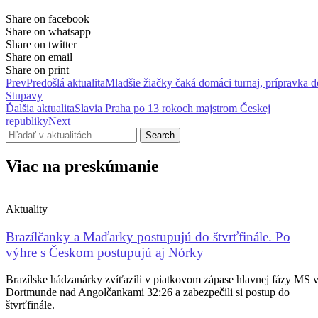
Share on facebook
Share on whatsapp
Share on twitter
Share on email
Share on print
Prev
Predošlá aktualita
Mladšie žiačky čaká domáci turnaj, prípravka d
Stupavy
Ďalšia aktualita
Slavia Praha po 13 rokoch majstrom Českej
republiky
Next
Search
Viac na preskúmanie
Aktuality
Brazílčanky a Maďarky postupujú do štvrťfinále. Po
výhre s Českom postupujú aj Nórky
Brazílske hádzanárky zvíťazili v piatkovom zápase hlavnej fázy MS 
Dortmunde nad Angolčankami 32:26 a zabezpečili si postup do
štvrťfinále.