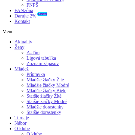
FNPŠ
FANzóna
NOVÉ
Darujte 2%
Kontakt
Menu
Aktuality
Ženy
A-Tím
Ligová tabuľka
Zoznam zápasov
Mládež
Prípravka
Mladšie žiačky Žlté
Mladšie žiačky Modré
Mladšie žiačky Biele
Staršie žiačky Žlté
Staršie žiačky Modré
Mladšie dorastenky
Staršie dorastenky
Turnaje
Nábor
O klube
O klube