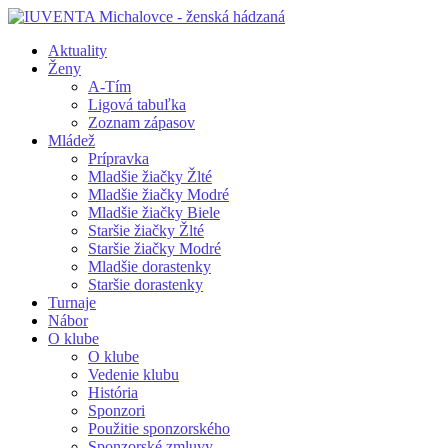
Aktuality
Ženy
A-Tím
Ligová tabuľka
Zoznam zápasov
Mládež
Prípravka
Mladšie žiačky Žlté
Mladšie žiačky Modré
Mladšie žiačky Biele
Staršie žiačky Žlté
Staršie žiačky Modré
Mladšie dorastenky
Staršie dorastenky
Turnaje
Nábor
O klube
O klube
Vedenie klubu
História
Sponzori
Použitie sponzorského
Sponzorské zmluvy