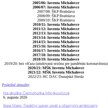
2005/06: Iuventa Michalovce
2006/07: Iuventa Michalovce
2007/08: ŠKP Bratislava
2008/09: ŠKP Bratislava
2009/10: ŠKP Bratislava
2010/11: Iuventa Michalovce
2011/12: Iuventa Michalovce
2012/13: Iuventa Michalovce
2013/14: Iuventa Michalovce
2014/15: Iuventa Michalovce
2015/16: Iuventa Michalovce
2016/17: Iuventa Michalovce
2017/18: Iuventa Michalovce
2018/19: Iuventa Michalovce
2019/20: bez víťaza (anulovaná sezóna pre pandémiu koronavírusu)
2020/21: MŠK Iuventa Michalovce
2021/22: MŠK Iuventa Michalovce
2022/23: HC DAC Dunajská Streda
Posledné aktuality
Na skúške Čiernohorka Milojkovičová
6. augusta 2026
Baia Mare: Tradičný súper opäť s víťaznými ambíciami