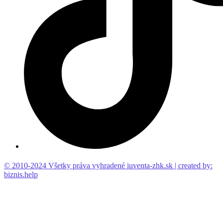
© 2010-2024 Všetky práva vyhradené iuventa-zhk.sk | created by:
biznis.help