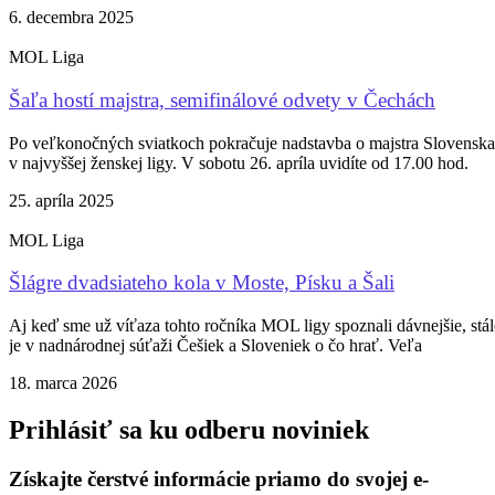
6. decembra 2025
MOL Liga
Šaľa hostí majstra, semifinálové odvety v Čechách
Po veľkonočných sviatkoch pokračuje nadstavba o majstra Slovenska
v najvyššej ženskej ligy. V sobotu 26. apríla uvidíte od 17.00 hod.
25. apríla 2025
MOL Liga
Šlágre dvadsiateho kola v Moste, Písku a Šali
Aj keď sme už víťaza tohto ročníka MOL ligy spoznali dávnejšie, stál
je v nadnárodnej súťaži Češiek a Sloveniek o čo hrať. Veľa
18. marca 2026
Prihlásiť sa ku odberu noviniek
Získajte čerstvé informácie priamo do svojej e-