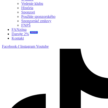
Vedenie klubu
História
Sponzori
Použitie sponzorského
Sponzorské zmluvy
FNPŠ
FANzóna
NOVÉ
Darujte 2%
Kontakt
Facebook-f
Instagram
Youtube