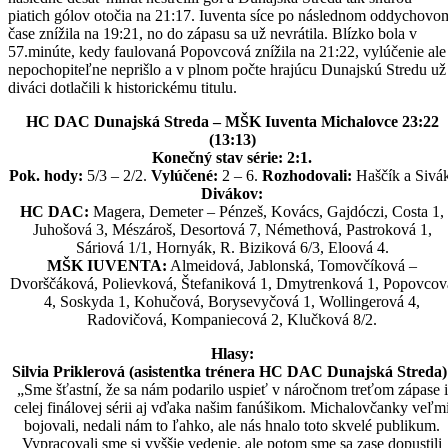
piatich gólov otočia na 21:17. Iuventa síce po následnom oddychovo
čase znížila na 19:21, no do zápasu sa už nevrátila. Blízko bola v
57.minúte, kedy faulovaná Popovcová znížila na 21:22, vylúčenie ale
nepochopiteľne neprišlo a v plnom počte hrajúcu Dunajskú Stredu už
diváci dotlačili k historickému titulu.
HC DAC Dunajská Streda – MŠK Iuventa Michalovce 23:22
(13:13)
Konečný stav série: 2:1.
Pok. hody:
5/3 – 2/2.
Vylúčené:
2 – 6.
Rozhodovali:
Haščík a Sivá
Divákov:
HC DAC:
Magera, Demeter – Pénzeš, Kovács, Gajdóczi, Costa 1,
Juhošová 3, Mészároš, Desortová 7, Némethová, Pastroková 1,
Sáriová 1/1, Hornyák, R. Biziková 6/3, Eloová 4.
MŠK IUVENTA:
Almeidová, Jablonská, Tomovčíková –
Dvorščáková, Polievková, Štefaniková 1, Dmytrenková 1, Popovcov
4, Soskyda 1, Kohučová, Borysevyčová 1, Wollingerová 4,
Radovičová, Kompaniecová 2, Klučková 8/2.
Hlasy:
Silvia Priklerová (asistentka trénera HC DAC Dunajská Streda)
„Sme šťastní, že sa nám podarilo uspieť v náročnom treťom zápase i
celej finálovej sérii aj vďaka našim fanúšikom. Michalovčanky veľm
bojovali, nedali nám to ľahko, ale nás hnalo toto skvelé publikum.
Vypracovali sme si vyššie vedenie, ale potom sme sa zase dopustili