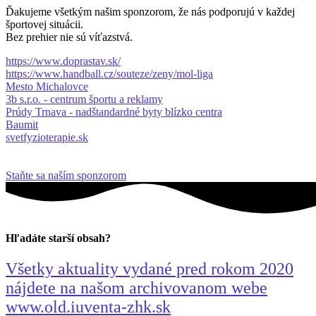
Ďakujeme všetkým našim sponzorom, že nás podporujú v každej
športovej situácii.
Bez prehier nie sú víťazstvá.
https://www.doprastav.sk/
https://www.handball.cz/souteze/zeny/mol-liga
Mesto Michalovce
3b s.r.o. - centrum športu a reklamy
Prúdy Trnava - nadštandardné byty blízko centra
Baumit
svetfyzioterapie.sk
Staňte sa naším sponzorom
Hľadáte starší obsah?
Všetky aktuality vydané pred rokom 2020
nájdete na našom archivovanom webe
www.old.iuventa-zhk.sk