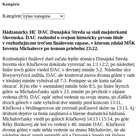
Kategórie
Kategórie
Hádzanárky HC DAC Dunajská Streda sa stali majsterkami
Slovenska. DAC rozhodol o svojom historicky prvom titule
v rozhodujúcom treťom finálovom zápase, v ktorom zdolal MŠK
Iuventa Michalovce po tesnom priebehu 23:22.
Rozhodujúci finálový duel začala lepšie domáca Dunajská Streda.
Iuventa síce Klučkovou dokázala vyrovnať na 1:1 i 2:2, po následnej
šnúre troch gólov viedol DAC v deviatej minúte 5:2. Následne síce
Borysevyčová znížila, DAC ale kontroval znova dvoma gólmi v rade
v trinástej minúte vyhrával už 7:3. Postupne sa ale karta začala
obracať. Kým ešte v osemnástej minúte bolo 8:5, po šnúre štyroch
gólov sa Michalovčanky ujali v 23. minúte po prvýkrát v zápase
vedenia (8:9). DAC opäť strhol vedenie na svoju stranu, po ďalších
dvoch góloch v rade vyhrával dve minúty pred koncom 13:11,
Klučková s Wollingerovou ale zrovnali polčasové skóre na 13:13. Aj 
druhom dejstve sa hrala zaujímavá a hlavne dramatická hádzaná.
Michalovčanky viedli po góloch Klučkovej 14:13 i 15:14, po góle
Réky Bizikovej ale bol vo vedení v 40. minúte DAC. Klučková
dvoma gólmi v rade strhla vedenie na stranu Michaloviec, tie ale
následne desať minút nestrelili gól a Dunajská Streda tak šnúrou