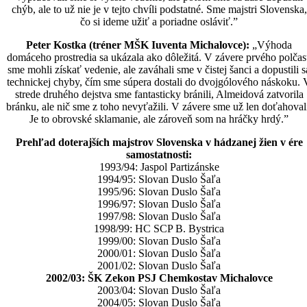
chýb, ale to už nie je v tejto chvíli podstatné. Sme majstri Slovenska,
čo si ideme užiť a poriadne osláviť.”
Peter Kostka (tréner MŠK Iuventa Michalovce):
„Výhoda
domáceho prostredia sa ukázala ako dôležitá. V závere prvého polčas
sme mohli získať vedenie, ale zaváhali sme v čistej šanci a dopustili s
technickej chyby, čím sme súpera dostali do dvojgólového náskoku. 
strede druhého dejstva sme fantasticky bránili, Almeidová zatvorila
bránku, ale nič sme z toho nevyťažili. V závere sme už len doťahoval
Je to obrovské sklamanie, ale zároveň som na hráčky hrdý.”
Prehľad doterajších majstrov Slovenska v hádzanej žien v ére
samostatnosti:
1993/94: Jaspol Partizánske
1994/95: Slovan Duslo Šaľa
1995/96: Slovan Duslo Šaľa
1996/97: Slovan Duslo Šaľa
1997/98: Slovan Duslo Šaľa
1998/99: HC SCP B. Bystrica
1999/00: Slovan Duslo Šaľa
2000/01: Slovan Duslo Šaľa
2001/02: Slovan Duslo Šaľa
2002/03: ŠK Zekon PSJ Chemkostav Michalovce
2003/04: Slovan Duslo Šaľa
2004/05: Slovan Duslo Šaľa