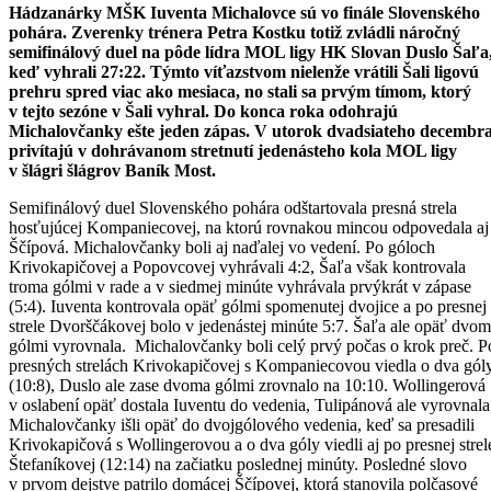
Hádzanárky MŠK Iuventa Michalovce sú vo finále Slovenského
pohára. Zverenky trénera Petra Kostku totiž zvládli náročný
semifinálový duel na pôde lídra MOL ligy HK Slovan Duslo Šaľa
keď vyhrali 27:22. Týmto víťazstvom nielenže vrátili Šali ligovú
prehru spred viac ako mesiaca, no stali sa prvým tímom, ktorý
v tejto sezóne v Šali vyhral. Do konca roka odohrajú
Michalovčanky ešte jeden zápas. V utorok dvadsiateho decembr
privítajú v dohrávanom stretnutí jedenásteho kola MOL ligy
v šlágri šlágrov Baník Most.
Semifinálový duel Slovenského pohára odštartovala presná strela
hosťujúcej Kompaniecovej, na ktorú rovnakou mincou odpovedala aj
Ščípová. Michalovčanky boli aj naďalej vo vedení. Po góloch
Krivokapičovej a Popovcovej vyhrávali 4:2, Šaľa však kontrovala
troma gólmi v rade a v siedmej minúte vyhrávala prvýkrát v zápase
(5:4). Iuventa kontrovala opäť gólmi spomenutej dvojice a po presnej
strele Dvorščákovej bolo v jedenástej minúte 5:7. Šaľa ale opäť dvo
gólmi vyrovnala. Michalovčanky boli celý prvý počas o krok preč. P
presných strelách Krivokapičovej s Kompaniecovou viedla o dva gól
(10:8), Duslo ale zase dvoma gólmi zrovnalo na 10:10. Wollingerová
v oslabení opäť dostala Iuventu do vedenia, Tulipánová ale vyrovnala
Michalovčanky išli opäť do dvojgólového vedenia, keď sa presadili
Krivokapičová s Wollingerovou a o dva góly viedli aj po presnej strel
Štefaníkovej (12:14) na začiatku poslednej minúty. Posledné slovo
v prvom dejstve patrilo domácej Ščípovej, ktorá stanovila polčasové