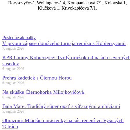
Borysevyčová, Wollingerová 4, Kompaniecová 7/1, Kolovská 1,
Klučková 1, Krivokapičová 7/1.
Posledné aktuality
V prvom zápase domáceho turnaja remíza s Kobierzycami
7. augusta 2026
KPR Gminy Kobierzyce: Tvrdý oriešok od našich severnýc
susedov
6. augusta 2026
Prehra kadetiek s Čiernou Horou
6. augusta 2026
Na skúške Čiernohorka Milojkovičová
6. augusta 2026
Baia Mare: Tradičný súper opäť s víťaznými ambíciami
5. augusta 2026
Obrazom: Mladšie dorastenky na sústredení vo Vysokých
Tatrách