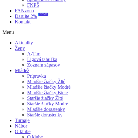
FNPŠ
FANzóna
NOVÉ
Darujte 2%
Kontakt
Menu
Aktuality
Ženy
A-Tím
Ligová tabuľka
Zoznam zápasov
Mládež
Prípravka
Mladšie žiačky Žlté
Mladšie žiačky Modré
Mladšie žiačky Biele
Staršie žiačky Žlté
Staršie žiačky Modré
Mladšie dorastenky
Staršie dorastenky
Turnaje
Nábor
O klube
O klube