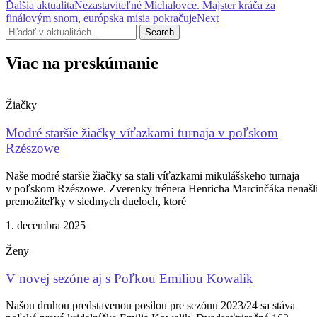
Ďalšia aktualita
Nezastaviteľné Michalovce. Majster kráča za
finálovým snom, európska misia pokračuje
Next
Search
Viac na preskúmanie
Žiačky
Modré staršie žiačky víťazkami turnaja v poľskom
Rzészowe
Naše modré staršie žiačky sa stali víťazkami mikulášskeho turnaja
v poľskom Rzészowe. Zverenky trénera Henricha Marcinčáka nenašl
premožiteľky v siedmych dueloch, ktoré
1. decembra 2025
Ženy
V novej sezóne aj s Poľkou Emiliou Kowalik
Našou druhou predstavenou posilou pre sezónu 2023/24 sa stáva