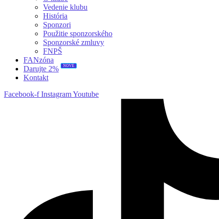
Vedenie klubu
História
Sponzori
Použitie sponzorského
Sponzorské zmluvy
FNPŠ
FANzóna
NOVÉ
Darujte 2%
Kontakt
Facebook-f
Instagram
Youtube