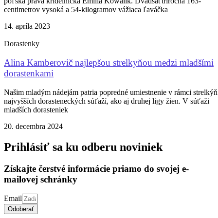
poľská pravá kridelníčka Emilia Kowalik. Dvadsaťtriročná 163-
centimetrov vysoká a 54-kilogramov vážiaca ľaváčka
14. apríla 2023
Dorastenky
Alina Kamberovič najlepšou strelkyňou medzi mladšími
dorastenkami
Našim mladým nádejám patria popredné umiestnenie v rámci strelkýň
najvyšších dorasteneckých súťaží, ako aj druhej ligy žien. V súťaži
mladších dorasteniek
20. decembra 2024
Prihlásiť sa ku odberu noviniek
Získajte čerstvé informácie priamo do svojej e-
mailovej schránky
Email
Odoberať