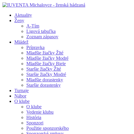
Aktuality
Ženy
A-Tím
Ligová tabuľka
Zoznam zápasov
Mládež
Prípravka
Mladšie žiačky Žlté
Mladšie žiačky Modré
Mladšie žiačky Biele
Staršie žiačky Žlté
Staršie žiačky Modré
Mladšie dorastenky
Staršie dorastenky
Turnaje
Nábor
O klube
O klube
Vedenie klubu
História
Sponzori
Použitie sponzorského
Sponzorské zmluvy