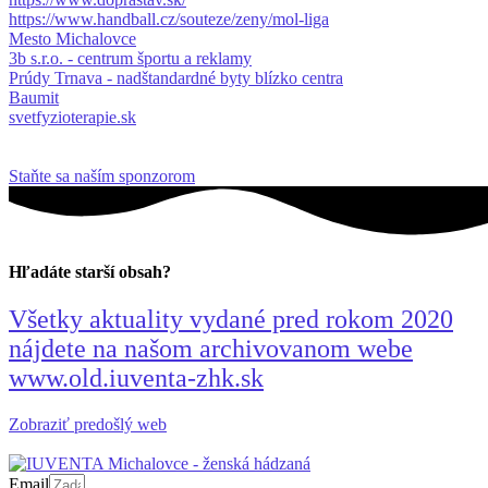
https://www.handball.cz/souteze/zeny/mol-liga
Mesto Michalovce
3b s.r.o. - centrum športu a reklamy
Prúdy Trnava - nadštandardné byty blízko centra
Baumit
svetfyzioterapie.sk
Staňte sa naším sponzorom
Hľadáte starší obsah?
Všetky aktuality vydané pred rokom 2020
nájdete na našom archivovanom webe
www.old.iuventa-zhk.sk
Zobraziť predošlý web
Email