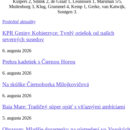
Kuipers 2, Smink 2, de Graaf 1, Leunissen 1, Marsman 5/5,
Muilenburg 3, Klug, Grummel 4, Kemp 1, Gerke, van Katwijk,
Sontgen 3.
Posledné aktuality
KPR Gminy Kobierzyce: Tvrdý oriešok od našich
severných susedov
6. augusta 2026
Prehra kadetiek s Čiernou Horou
6. augusta 2026
Na skúške Čiernohorka Milojkovičová
6. augusta 2026
Baia Mare: Tradičný súper opäť s víťaznými ambíciami
5. augusta 2026
Obrazom: Mladšie dorastenky na sústredení vo Vysokýc