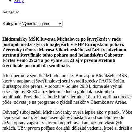
Ženy
Kategórie
Kategórie
Hádzanárky MŠK Iuventa Michalovce po štvrtýkrát v rade
postúpili medzi štyroch najlepších v EHF Európskom pohári.
Zverenky trénera Maroša Vikartovského zvíťazili v odvetnom
stretnutí štvrťfinále tohto pohára nad holandským Cabooter
Fortes Venlo 29:24 a po výhre 31:23 aj v prvom stretnutí
štvrťfinále postúpili do semifinále.
Ich súperom v semifinále bude turecký Bursaspor Büyüksehir BSK,
ktorý v napínavej štvrťfinálovej sérii vyradil grécky PAOK Solún.
Bursaspor síce prehral v sobotu v Solúne 29:34, doma ale vyhral
o šesť gólov 36:30 a rozdielom jedného gólu tak postúpil do
semifinále. Prvý duel sa bude hrať v termíne 18. a 19. apríl na turecke
pôde, odveta je na programe o týždeň neskôr v Chemkostav Aréne.
Odvetný súboj začali Michalovčanky oveľa lepšie ako v piatok. Vôb
nepozerali na to, že majú osemgólový náskok a od samého úvodu
držali opraty zápasu, v ktorom neprehrávali ani raz, vo vlastných
rukách. Už v prvom polčase dosiahli dôležité vedenie, ktoré si držali 