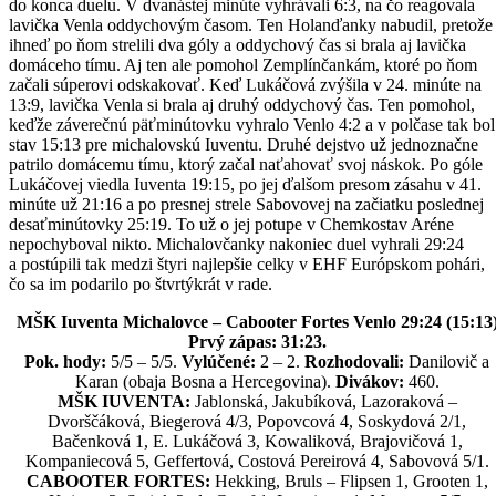
do konca duelu. V dvanástej minúte vyhrávali 6:3, na čo reagovala
lavička Venla oddychovým časom. Ten Holanďanky nabudil, pretože
ihneď po ňom strelili dva góly a oddychový čas si brala aj lavička
domáceho tímu. Aj ten ale pomohol Zemplínčankám, ktoré po ňom
začali súperovi odskakovať. Keď Lukáčová zvýšila v 24. minúte na
13:9, lavička Venla si brala aj druhý oddychový čas. Ten pomohol,
keďže záverečnú päťminútovku vyhralo Venlo 4:2 a v polčase tak bol
stav 15:13 pre michalovskú Iuventu. Druhé dejstvo už jednoznačne
patrilo domácemu tímu, ktorý začal naťahovať svoj náskok. Po góle
Lukáčovej viedla Iuventa 19:15, po jej ďalšom presom zásahu v 41.
minúte už 21:16 a po presnej strele Sabovovej na začiatku poslednej
desaťminútovky 25:19. To už o jej potupe v Chemkostav Aréne
nepochyboval nikto. Michalovčanky nakoniec duel vyhrali 29:24
a postúpili tak medzi štyri najlepšie celky v EHF Európskom pohári,
čo sa im podarilo po štvrtýkrát v rade.
MŠK Iuventa Michalovce – Cabooter Fortes Venlo 29:24 (15:13
Prvý zápas: 31:23.
Pok. hody:
5/5 – 5/5.
Vylúčené:
2 – 2.
Rozhodovali:
Danilovič a
Karan (obaja Bosna a Hercegovina).
Divákov:
460.
MŠK IUVENTA:
Jablonská, Jakubíková, Lazoraková –
Dvorščáková, Biegerová 4/3, Popovcová 4, Soskydová 2/1,
Bačenková 1, E. Lukáčová 3, Kowaliková, Brajovičová 1,
Kompaniecová 5, Geffertová, Costová Pereirová 4, Sabovová 5/1.
CABOOTER FORTES:
Hekking, Bruls – Flipsen 1, Grooten 1,