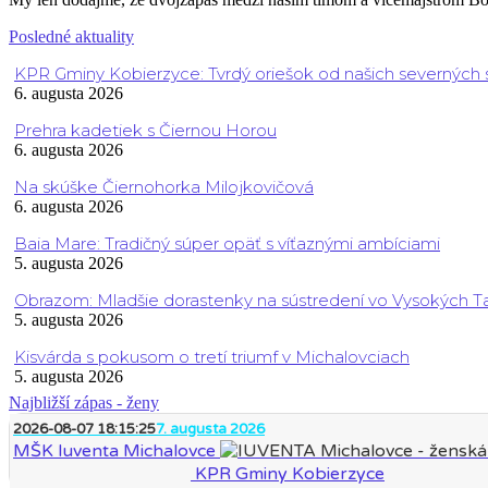
Posledné aktuality
KPR Gminy Kobierzyce: Tvrdý oriešok od našich severných
6. augusta 2026
Prehra kadetiek s Čiernou Horou
6. augusta 2026
Na skúške Čiernohorka Milojkovičová
6. augusta 2026
Baia Mare: Tradičný súper opäť s víťaznými ambíciami
5. augusta 2026
Obrazom: Mladšie dorastenky na sústredení vo Vysokých T
5. augusta 2026
Kisvárda s pokusom o tretí triumf v Michalovciach
5. augusta 2026
Najbližší zápas - ženy
2026-08-07 18:15:25
7. augusta 2026
MŠK Iuventa Michalovce
KPR Gminy Kobierzyce