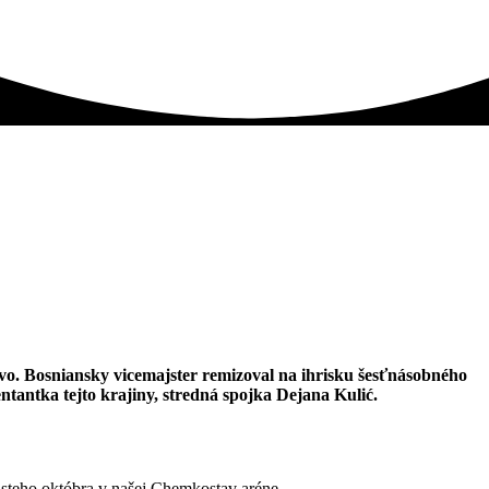
vo. Bosniansky vicemajster remizoval na ihrisku šesťnásobného
tantka tejto krajiny, stredná spojka Dejana Kulić.
steho októbra v našej Chemkostav aréne.