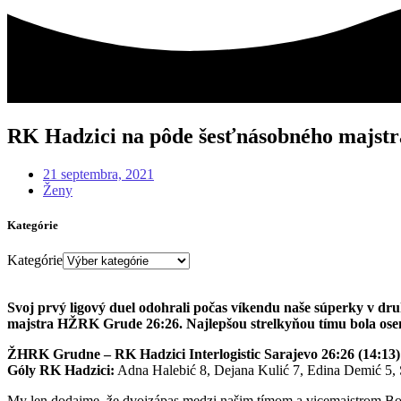
RK Hadzici na pôde šesťnásobného majstr
21 septembra, 2021
Ženy
Kategórie
Kategórie
Svoj prvý ligový duel odohrali počas víkendu naše súperky v dr
majstra HŽRK Grude 26:26. Najlepšou strelkyňou tímu bola osemg
ŽHRK Grudne – RK Hadzici Interlogistic Sarajevo 26:26 (14:13)
Góly RK Hadzici:
Adna Halebić 8, Dejana Kulić 7, Edina Demić 5, S
My len dodajme, že dvojzápas medzi našim tímom a vicemajstrom Bos