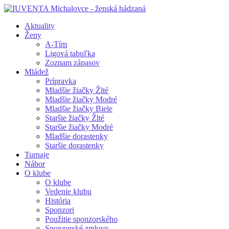
Aktuality
Ženy
A-Tím
Ligová tabuľka
Zoznam zápasov
Mládež
Prípravka
Mladšie žiačky Žlté
Mladšie žiačky Modré
Mladšie žiačky Biele
Staršie žiačky Žlté
Staršie žiačky Modré
Mladšie dorastenky
Staršie dorastenky
Turnaje
Nábor
O klube
O klube
Vedenie klubu
História
Sponzori
Použitie sponzorského
Sponzorské zmluvy