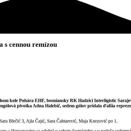
a s cennou remízou
uhom kole Pohára EHF, bosniansky RK Hadzici Interligistic Saraje
ólová pivotka Adna Halebič, sedem gólov pridala ďalšia reprezen
ara Blečić 3, Ajla Čajić, Sara Čahtarević, Maja Knezović po 1.
ny a Hercegoviny sa odohrá v sobotu šestnásteho a v nedeľu sedemná