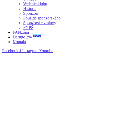
Vedenie klubu
História
Sponzori
Použitie sponzorského
Sponzorské zmluvy
FNPŠ
FANzóna
NOVÉ
Darujte 2%
Kontakt
Facebook-f
Instagram
Youtube