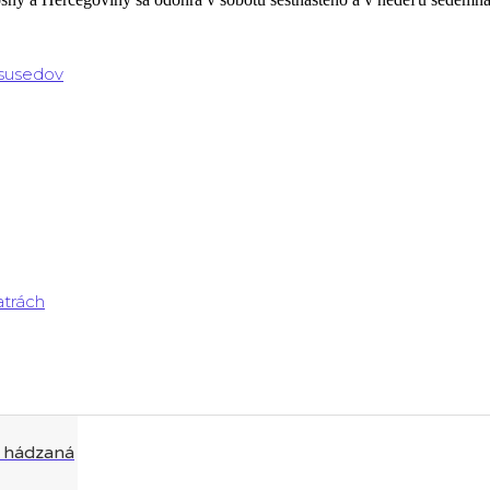
 susedov
atrách