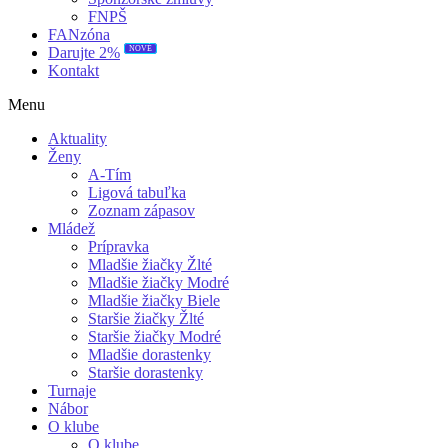
FNPŠ
FANzóna
NOVÉ
Darujte 2%
Kontakt
Menu
Aktuality
Ženy
A-Tím
Ligová tabuľka
Zoznam zápasov
Mládež
Prípravka
Mladšie žiačky Žlté
Mladšie žiačky Modré
Mladšie žiačky Biele
Staršie žiačky Žlté
Staršie žiačky Modré
Mladšie dorastenky
Staršie dorastenky
Turnaje
Nábor
O klube
O klube