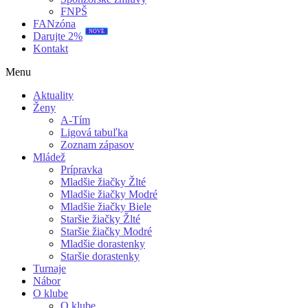
FNPŠ
FANzóna
NOVÉ
Darujte 2%
Kontakt
Menu
Aktuality
Ženy
A-Tím
Ligová tabuľka
Zoznam zápasov
Mládež
Prípravka
Mladšie žiačky Žlté
Mladšie žiačky Modré
Mladšie žiačky Biele
Staršie žiačky Žlté
Staršie žiačky Modré
Mladšie dorastenky
Staršie dorastenky
Turnaje
Nábor
O klube
O klube