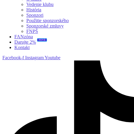
Vedenie klubu
História
Sponzori
Použitie sponzorského
Sponzorské zmluvy
FNPŠ
FANzóna
NOVÉ
Darujte 2%
Kontakt
Facebook-f
Instagram
Youtube