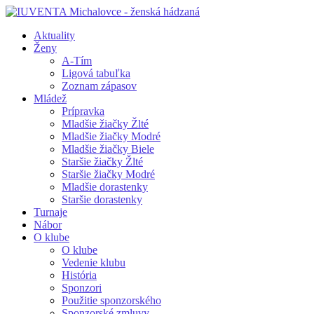
Aktuality
Ženy
A-Tím
Ligová tabuľka
Zoznam zápasov
Mládež
Prípravka
Mladšie žiačky Žlté
Mladšie žiačky Modré
Mladšie žiačky Biele
Staršie žiačky Žlté
Staršie žiačky Modré
Mladšie dorastenky
Staršie dorastenky
Turnaje
Nábor
O klube
O klube
Vedenie klubu
História
Sponzori
Použitie sponzorského
Sponzorské zmluvy