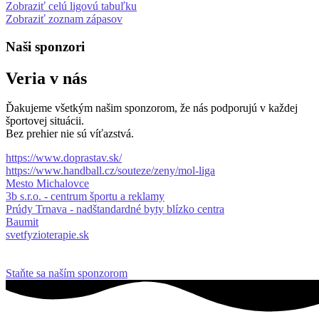
Zobraziť celú ligovú tabuľku
Zobraziť zoznam zápasov
Naši sponzori
Veria v nás
Ďakujeme všetkým našim sponzorom, že nás podporujú v každej
športovej situácii.
Bez prehier nie sú víťazstvá.
https://www.doprastav.sk/
https://www.handball.cz/souteze/zeny/mol-liga
Mesto Michalovce
3b s.r.o. - centrum športu a reklamy
Prúdy Trnava - nadštandardné byty blízko centra
Baumit
svetfyzioterapie.sk
Staňte sa naším sponzorom