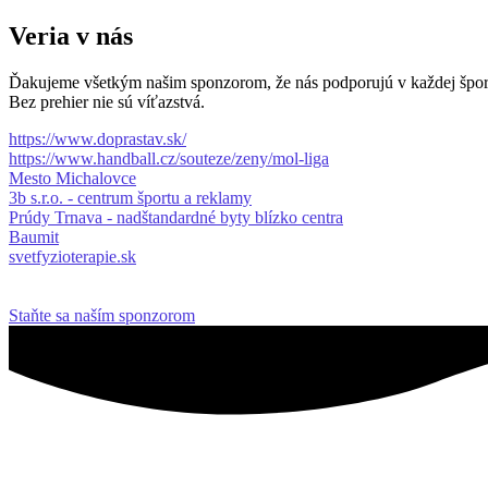
Veria v nás
Ďakujeme všetkým našim sponzorom, že nás podporujú v každej športo
Bez prehier nie sú víťazstvá.
https://www.doprastav.sk/
https://www.handball.cz/souteze/zeny/mol-liga
Mesto Michalovce
3b s.r.o. - centrum športu a reklamy
Prúdy Trnava - nadštandardné byty blízko centra
Baumit
svetfyzioterapie.sk
Staňte sa naším sponzorom