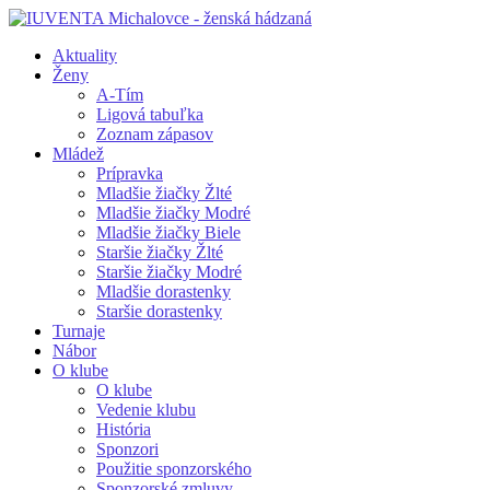
Aktuality
Ženy
A-Tím
Ligová tabuľka
Zoznam zápasov
Mládež
Prípravka
Mladšie žiačky Žlté
Mladšie žiačky Modré
Mladšie žiačky Biele
Staršie žiačky Žlté
Staršie žiačky Modré
Mladšie dorastenky
Staršie dorastenky
Turnaje
Nábor
O klube
O klube
Vedenie klubu
História
Sponzori
Použitie sponzorského
Sponzorské zmluvy