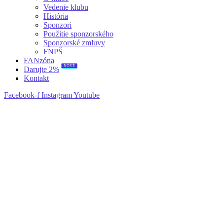
Vedenie klubu
História
Sponzori
Použitie sponzorského
Sponzorské zmluvy
FNPŠ
FANzóna
NOVÉ
Darujte 2%
Kontakt
Facebook-f
Instagram
Youtube