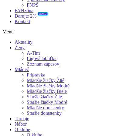
FNPŠ
FANzóna
NOVÉ
Darujte 2%
Kontakt
Menu
Aktuality
Ženy
A-Tím
Ligová tabuľka
Zoznam zápasov
Mládež
Prípravka
Mladšie žiačky Žlté
Mladšie žiačky Modré
Mladšie žiačky Biele
Staršie žiačky Žlté
Staršie žiačky Modré
Mladšie dorastenky
Staršie dorastenky
Turnaje
Nábor
O klube
O klube