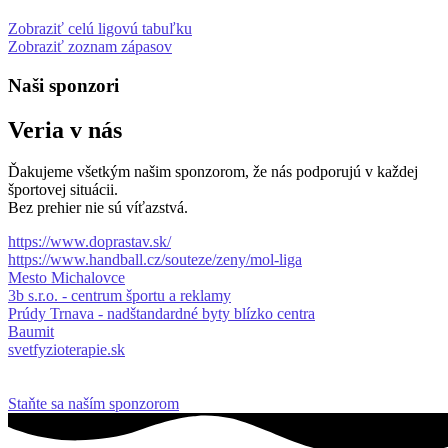
Zobraziť celú ligovú tabuľku
Zobraziť zoznam zápasov
Naši sponzori
Veria v nás
Ďakujeme všetkým našim sponzorom, že nás podporujú v každej
športovej situácii.
Bez prehier nie sú víťazstvá.
https://www.doprastav.sk/
https://www.handball.cz/souteze/zeny/mol-liga
Mesto Michalovce
3b s.r.o. - centrum športu a reklamy
Prúdy Trnava - nadštandardné byty blízko centra
Baumit
svetfyzioterapie.sk
Staňte sa naším sponzorom