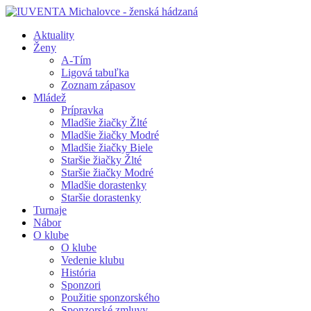
Aktuality
Ženy
A-Tím
Ligová tabuľka
Zoznam zápasov
Mládež
Prípravka
Mladšie žiačky Žlté
Mladšie žiačky Modré
Mladšie žiačky Biele
Staršie žiačky Žlté
Staršie žiačky Modré
Mladšie dorastenky
Staršie dorastenky
Turnaje
Nábor
O klube
O klube
Vedenie klubu
História
Sponzori
Použitie sponzorského
Sponzorské zmluvy