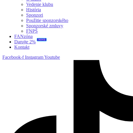
Vedenie klubu
História
Sponzori
Použitie sponzorského
Sponzorské zmluvy
FNPŠ
FANzóna
NOVÉ
Darujte 2%
Kontakt
Facebook-f
Instagram
Youtube