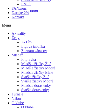
FNPŠ
FANzóna
NOVÉ
Darujte 2%
Kontakt
Menu
Aktuality
Ženy
A-Tím
Ligová tabuľka
Zoznam zápasov
Mládež
Prípravka
Mladšie žiačky Žlté
Mladšie žiačky Modré
Mladšie žiačky Biele
Staršie žiačky Žlté
Staršie žiačky Modré
Mladšie dorastenky
Staršie dorastenky
Turnaje
Nábor
O klube
O klube