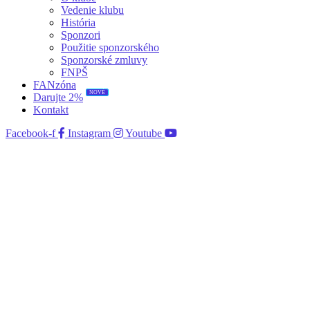
Vedenie klubu
História
Sponzori
Použitie sponzorského
Sponzorské zmluvy
FNPŠ
FANzóna
NOVÉ
Darujte 2%
Kontakt
Facebook-f
Instagram
Youtube