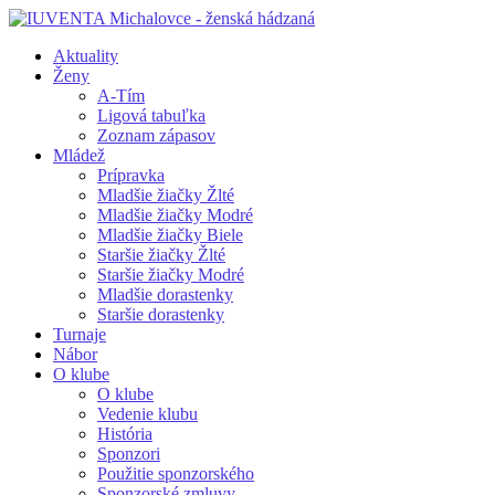
Aktuality
Ženy
A-Tím
Ligová tabuľka
Zoznam zápasov
Mládež
Prípravka
Mladšie žiačky Žlté
Mladšie žiačky Modré
Mladšie žiačky Biele
Staršie žiačky Žlté
Staršie žiačky Modré
Mladšie dorastenky
Staršie dorastenky
Turnaje
Nábor
O klube
O klube
Vedenie klubu
História
Sponzori
Použitie sponzorského
Sponzorské zmluvy