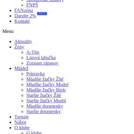
FNPŠ
FANzóna
NOVÉ
Darujte 2%
Kontakt
Menu
Aktuality
Ženy
A-Tím
Ligová tabuľka
Zoznam zápasov
Mládež
Prípravka
Mladšie žiačky Žlté
Mladšie žiačky Modré
Mladšie žiačky Biele
Staršie žiačky Žlté
Staršie žiačky Modré
Mladšie dorastenky
Staršie dorastenky
Turnaje
Nábor
O klube
O klube