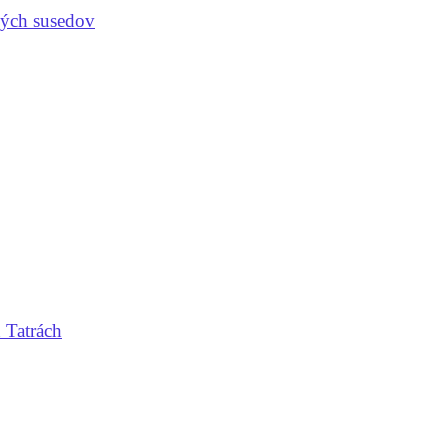
ných susedov
 Tatrách