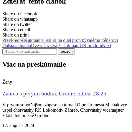
Zdieľať tento článok
Share on facebook
Share on whatsapp
Share on twitter
Share on email
Share on print
Prev
Predošlá aktualita
Teší sa na duel proti bývalému trénerovi
Ďalšia aktualita
Dve víťazstvá žiačok nad Užhorodom
Next
Search
Viac na preskúmanie
Ženy
Záhreb s prvými bodmi, Grodno zdolal 28:25
V prvom sobotňajšom zápase na turnaji O pohár mesta Michalovce
uspel chorvátsky RK Lokomotiv Záhreb. Chorvátsky vicemajster
zdolal bieloruské Grodno
17. augusta 2024