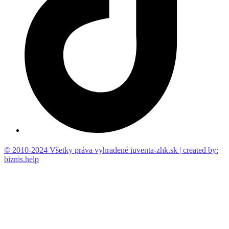
© 2010-2024 Všetky práva vyhradené iuventa-zhk.sk | created by:
biznis.help