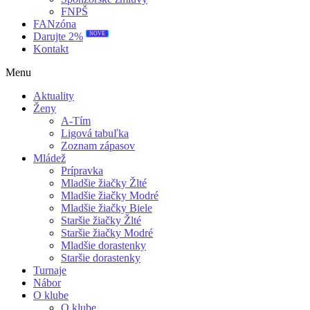
FNPŠ
FANzóna
NOVÉ
Darujte 2%
Kontakt
Menu
Aktuality
Ženy
A-Tím
Ligová tabuľka
Zoznam zápasov
Mládež
Prípravka
Mladšie žiačky Žlté
Mladšie žiačky Modré
Mladšie žiačky Biele
Staršie žiačky Žlté
Staršie žiačky Modré
Mladšie dorastenky
Staršie dorastenky
Turnaje
Nábor
O klube
O klube