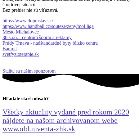
športovej situácii.
Bez prehier nie sú víťazstvá.
https://www.doprastav.sk/
https://www.handball.cz/souteze/zeny/mol-liga
Mesto Michalovce
3b s.r.o. - centrum športu a reklamy
Prúdy Trnava - nadštandardné byty blízko centra
Baumit
svetfyzioterapie.sk
Staňte sa naším sponzorom
Hľadáte starší obsah?
Všetky aktuality vydané pred rokom 2020
nájdete na našom archivovanom webe
www.old.iuventa-zhk.sk