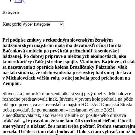
Ženy
Kategórie
Kategórie
Pri podpise zmluvy s rekordným slovenským ženským
hádzanárskym majstrom mala iba devätnásťročná Dorota
Bačenková ambíciu po prvýkrát pričuchnúť k seniorskej
hádzanej. Po dobrej príprave a niektorých okolnostiach, ako
koniec kariéry ďalšej strednej spojky Vladimíry Bajčiovej, či stál
sa nezotavenia z operácie kolena Brazílčanky Paizzinho, však
nastala situácia, že odchovankyňa prešovskej hádzanej dostáva
v Michalovciach väčšiu rolu, o akej snívala pred príchodom na
Zemplín.
Slovenská juniorská reprezentantka si svoj prvý duel za Michalovce
rozhodne predstavovala inak. Iuventa v prvom kole prehrala na pôde
obhajcu prvenstva a slovenského majstra HC DAC Dunajská Streda
treba povedať, že po nemastnom – neslanom výkone 28:31
a neodštartovala tak, ako viacerí v klube od posilneného družstva
očakávali.
„Je pravdou, že sme tam išli s určitými cieľmi. Chceli
sme vyhrať a ukázať, že s nami treba počítať. Prehra samozrejm
mrzela. Určite sa tam dalo bodovať. Dalo sa tam vyhrať, no už t