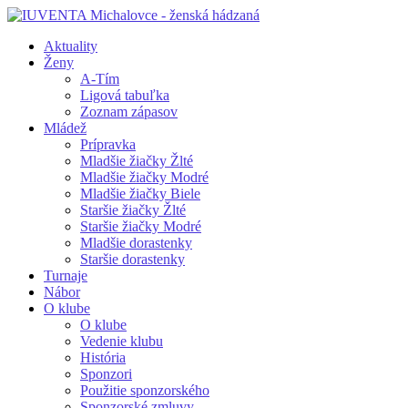
Aktuality
Ženy
A-Tím
Ligová tabuľka
Zoznam zápasov
Mládež
Prípravka
Mladšie žiačky Žlté
Mladšie žiačky Modré
Mladšie žiačky Biele
Staršie žiačky Žlté
Staršie žiačky Modré
Mladšie dorastenky
Staršie dorastenky
Turnaje
Nábor
O klube
O klube
Vedenie klubu
História
Sponzori
Použitie sponzorského
Sponzorské zmluvy