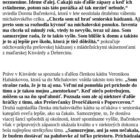
nezmeníme. Ideme ďalej. Čakajú nás ďalšie zápasy a keď ich
zvládneme, potom nás táto porážka až tak mrzieť nebude,“
uviedla Dorota Bačenková, ktorá v lete neodolala druhému vábeniu
michalovského celku.
„Chcela som už hrať seniorskú hádzanú. Aj
preto som sa rozhodla kývnuť na michalovskú ponuku. Iuventa
ma chcela už minulý rok, vtedy to nevyšlo, teraz už áno. Som
samozrejme rada, že to takto vyšlo. Som bližšie k domu a takisto
je to aj lepšie pre školu, ktorá je tiež dôležitá,“
pokračuje
odchovankyňa prešovskej hádzanej s mládežníckymi skúsenosťami
z maďarskej Kisvárdy a Debrecinu.
Práve v Kisvárde sa spoznala s ďalšou členkou kádra Veronikou
Habánkovou, ktorá sa do Michaloviec vrátila takisto toto leto.
„Som
strašne rada, že je tu aj ona. Veľmi mi pomohla pri príchode do
tímu a je takou mojou „mentorkou“. Keď niečo potrebujem,
môžem sa na ňu spoľahnúť. Poznala som ale aj niektoré ďalšie
hráčky z tímu, ako Prešovčanky Dvorščákovú s Popovcovou.“
Druhá najmladšia členka michalovského kádra sa oťukáva v seniorsk
kategórii oveľa lepšie, ako sa čakalo. Samozrejme, to, že dostáva
viacej šancí spôsobili aj okolnosti, ktoré spomíname vyššie, Bačenko
však v prípravných zápasoch ukázala kvalitu a v niektorých dokonca
bola najlepšou strelkyňou tímu.
„Samozrejme, ani ja som nečakala,
že budem dostávať na palubovke až toľko priestoru. Prichádzal