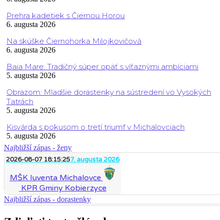
Prehra kadetiek s Čiernou Horou
6. augusta 2026
Na skúške Čiernohorka Milojkovičová
6. augusta 2026
Baia Mare: Tradičný súper opäť s víťaznými ambíciami
5. augusta 2026
Obrazom: Mladšie dorastenky na sústredení vo Vysokých
Tatrách
5. augusta 2026
Kisvárda s pokusom o tretí triumf v Michalovciach
5. augusta 2026
Najbližší zápas - ženy
2026-08-07 18:15:25
7. augusta 2026
MŠK Iuventa Michalovce
KPR Gminy Kobierzyce
Najbližší zápas - dorastenky