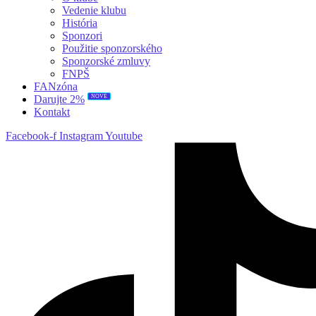
Vedenie klubu
História
Sponzori
Použitie sponzorského
Sponzorské zmluvy
FNPŠ
FANzóna
NOVÉ
Darujte 2%
Kontakt
Facebook-f
Instagram
Youtube