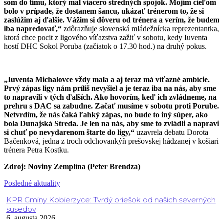
som do tímu, ktorý mal viacero stredných spojok. Mojím cieľom
bolo v prípade, že dostanem šancu, ukázať trénerom to, že si
zaslúžim aj ďalšie. Vážim si dôveru od trénera a verím, že bude
iba napredovať,“
zdôrazňuje slovenská mládežnícka reprezentantka,
ktorá chce pocit z ligového víťazstva zažiť v sobotu, kedy Iuventa
hostí DHC Sokol Poruba (začiatok o 17.30 hod.) na druhý pokus.
„Iuventa Michalovce vždy mala a aj teraz má víťazné ambície.
Prvý zápas ligy nám príliš nevyšiel a je teraz iba na nás, aby sme
to napravili v tých ďalších. Ako hovorím, keď ich zvládneme, na
prehru s DAC sa zabudne. Začať musíme v sobotu proti Porube.
Netvrdím, že nás čaká ľahký zápas, no bude to iný súper, ako
bola Dunajská Streda. Je len na nás, aby sme to zvládli a napravi
si chuť po nevydarenom štarte do ligy,“
uzavrela debatu Dorota
Bačenková, jedna z troch odchovankýň prešovskej hádzanej v košiari
trénera Petra Kostku.
Zdroj: Noviny Zemplína (Peter Brendza)
Posledné aktuality
KPR Gminy Kobierzyce: Tvrdý oriešok od našich severných
susedov
6. augusta 2026