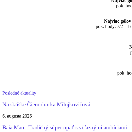
Najviac gó
pok. hod
Najviac gólov
pok. hody: 7/2 – 1/
N
p
pok. ho
Posledné aktuality
Na skúške Čiernohorka Milojkovičová
6. augusta 2026
Baia Mare: Tradičný súper opäť s víťaznými ambíciami