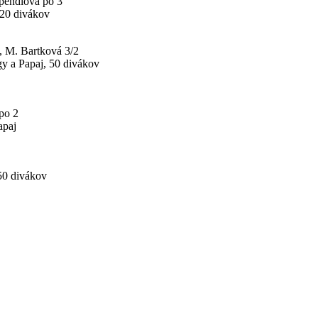
pendlová po 3
220 divákov
 M. Bartková 3/2
gy a Papaj, 50 divákov
po 2
apaj
 50 divákov