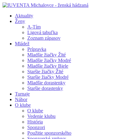
Aktuality
Ženy
A-Tím
Ligová tabuľka
Zoznam zápasov
Mládež
Prípravka
Mladšie žiačky Žlté
Mladšie žiačky Modré
Mladšie žiačky Biele
Staršie žiačky Žlté
Staršie žiačky Modré
Mladšie dorastenky
Staršie dorastenky
Turnaje
Nábor
O klube
O klube
Vedenie klubu
História
Sponzori
Použitie sponzorského
Sponzorské zmluvy