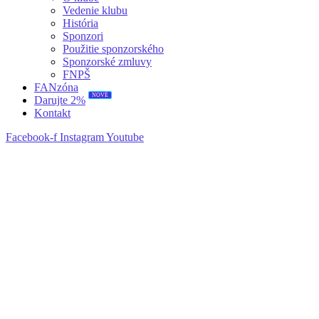
Vedenie klubu
História
Sponzori
Použitie sponzorského
Sponzorské zmluvy
FNPŠ
FANzóna
NOVÉ
Darujte 2%
Kontakt
Facebook-f
Instagram
Youtube