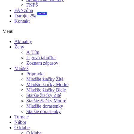
FNPŠ
FANzóna
NOVÉ
Darujte 2%
Kontakt
Menu
Aktuality
Ženy
A-Tím
Ligová tabuľka
Zoznam zápasov
Mládež
Prípravka
Mladšie žiačky Žlté
Mladšie žiačky Modré
Mladšie žiačky Biele
Staršie žiačky Žlté
Staršie žiačky Modré
Mladšie dorastenky
Staršie dorastenky
Turnaje
Nábor
O klube
O klube