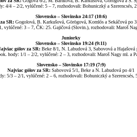
lov za SR:
Gogová 6/2, M. Bartková, B. Karkušová, Görögová a S. Š
y: 4/4 – 2/2, vylúčené: 5 – 7, rozhodovali: Bohuniczký a Szerencsés, 
Slovensko – Slovinsko 24:17 (10:6)
 za SR:
Gogolová, B. Karkušová, Görögová, Komlós a Sekáčová po 3,
1, vylúčené: 3 – 7, ČK: 25. Gajičová (Slovin.), rozhodovali: Maroš Na
Juniorky
Slovensko – Slovinsko 19:24 (9:11)
ajviac gólov za SR:
Beke 8/1, N. Labudová 3, Sabovová a Hajašová 
ok. hody: 1/1 – 2/2, vylúčené: 2 – 3, rozhodovali: Maroš Nagy ml. a P
Slovensko – Slovinsko 17:19 (7:9)
Najviac gólov za SR:
Sabovová 5/1, Beke a N. Labudová po 4/1
dy: 5/3 – 2/1, vylúčené: 2 – 6, rozhodovali: Bohuniczký a Szerencsés,