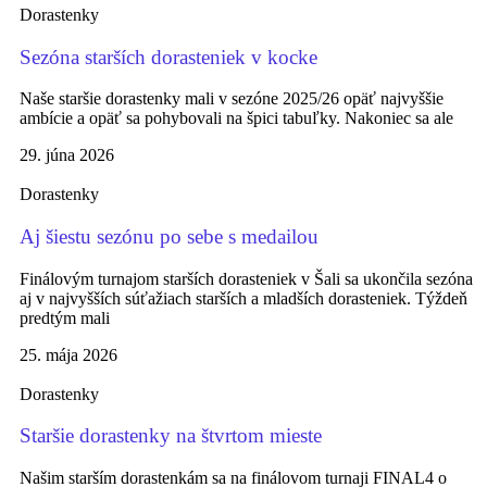
Dorastenky
Sezóna starších dorasteniek v kocke
Naše staršie dorastenky mali v sezóne 2025/26 opäť najvyššie
ambície a opäť sa pohybovali na špici tabuľky. Nakoniec sa ale
29. júna 2026
Dorastenky
Aj šiestu sezónu po sebe s medailou
Finálovým turnajom starších dorasteniek v Šali sa ukončila sezóna
aj v najvyšších súťažiach starších a mladších dorasteniek. Týždeň
predtým mali
25. mája 2026
Dorastenky
Staršie dorastenky na štvrtom mieste
Našim starším dorastenkám sa na finálovom turnaji FINAL4 o