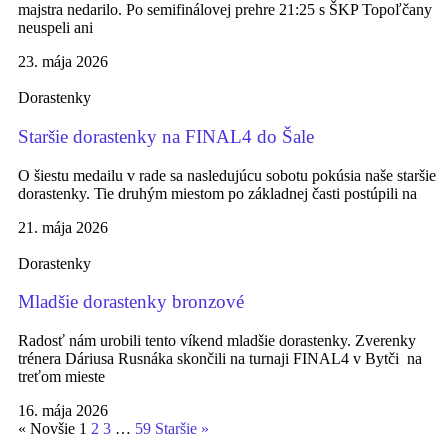
majstra nedarilo. Po semifinálovej prehre 21:25 s ŠKP Topoľčany
neuspeli ani
23. mája 2026
Dorastenky
Staršie dorastenky na FINAL4 do Šale
O šiestu medailu v rade sa nasledujúcu sobotu pokúsia naše staršie
dorastenky. Tie druhým miestom po základnej časti postúpili na
21. mája 2026
Dorastenky
Mladšie dorastenky bronzové
Radosť nám urobili tento víkend mladšie dorastenky. Zverenky
trénera Dáriusa Rusnáka skončili na turnaji FINAL4 v Bytči na
treťom mieste
16. mája 2026
« Novšie
1
2
3
…
59
Staršie »