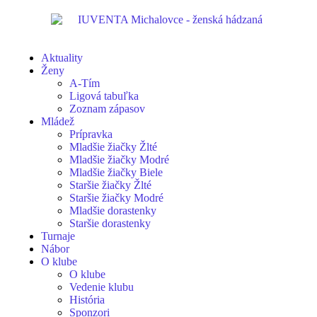
Aktuality
Ženy
A-Tím
Ligová tabuľka
Zoznam zápasov
Mládež
Prípravka
Mladšie žiačky Žlté
Mladšie žiačky Modré
Mladšie žiačky Biele
Staršie žiačky Žlté
Staršie žiačky Modré
Mladšie dorastenky
Staršie dorastenky
Turnaje
Nábor
O klube
O klube
Vedenie klubu
História
Sponzori