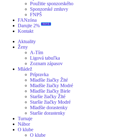
Použitie sponzorského
Sponzorské zmluvy
FNPŠ
FANzóna
NOVÉ
Darujte 2%
Kontakt
Aktuality
Ženy
A-Tím
Ligová tabuľka
Zoznam zápasov
Mládež
Prípravka
Mladšie žiačky Žlté
Mladšie žiačky Modré
Mladšie žiačky Biele
Staršie žiačky Žlté
Staršie žiačky Modré
Mladšie dorastenky
Staršie dorastenky
Turnaje
Nábor
O klube
O klube