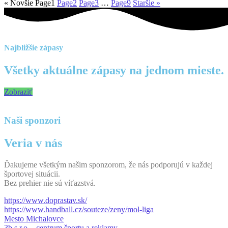
« Novšie
Page
1
Page
2
Page
3
…
Page
9
Staršie »
Najbližšie zápasy
Všetky aktuálne zápasy na jednom mieste.
Zobraziť
Naši sponzori
Veria v nás
Ďakujeme všetkým našim sponzorom, že nás podporujú v každej
športovej situácii.
Bez prehier nie sú víťazstvá.
https://www.doprastav.sk/
https://www.handball.cz/souteze/zeny/mol-liga
Mesto Michalovce
3b s.r.o. - centrum športu a reklamy