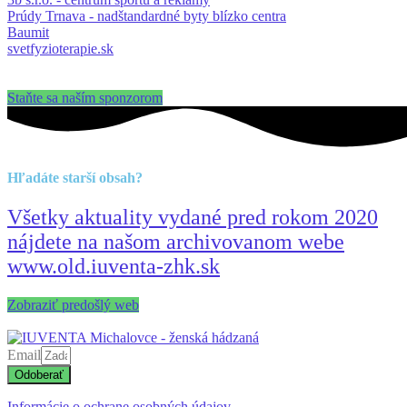
Prúdy Trnava - nadštandardné byty blízko centra
Baumit
svetfyzioterapie.sk
Staňte sa naším sponzorom
Hľadáte starší obsah?
Všetky aktuality vydané pred rokom 2020
nájdete na našom archivovanom webe
www.old.iuventa-zhk.sk
Zobraziť predošlý web
Email
Odoberať
Informácie o ochrane osobných údajov