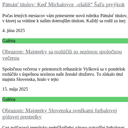
Pätnásť titulov: Keď Michalovce „ošalili“ Šaľu prvýkrát
Počas letných mesiacov vám prinesieme novú rubriku Pätnásť titulov,
v ktorej sa vrátime k našim doterajším titulom. Každý sa rodil za inej
4. júna 2025
Galéria
Obrazom: Majsterky sa rozlúčili so sezónou spoločnou
večerou
Spoločnou večerou v priestoroch reštaurácie Vyšková sa v pondelok
rozlúčilo s úspešnou sezónou naše ženské družstvo. To získalo titul
majstra Slovenska, hralo v tejto
15. mája 2025
Galéria
Obrazom: Majsterky Slovenska svedkami futbalovej
gólovej prestrelky
Cez polčasovú prestávku nedeľňajšieho zápasu najvyššej futbalovej