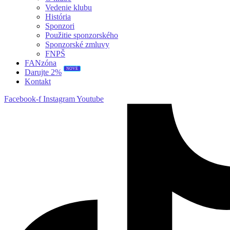
Vedenie klubu
História
Sponzori
Použitie sponzorského
Sponzorské zmluvy
FNPŠ
FANzóna
NOVÉ
Darujte 2%
Kontakt
Facebook-f
Instagram
Youtube