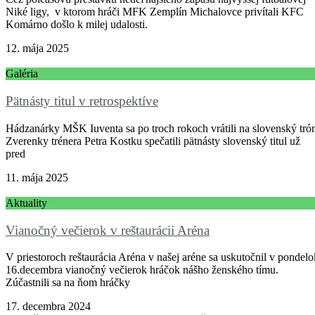
Niké ligy, v ktorom hráči MFK Zemplín Michalovce privítali KFC
Komárno došlo k milej udalosti.
12. mája 2025
Galéria
Pätnásty titul v retrospektíve
Hádzanárky MŠK Iuventa sa po troch rokoch vrátili na slovenský tró
Zverenky trénera Petra Kostku spečatili pätnásty slovenský titul už
pred
11. mája 2025
Aktuality
Vianočný večierok v reštaurácii Aréna
V priestoroch reštaurácia Aréna v našej aréne sa uskutočnil v pondelo
16.decembra vianočný večierok hráčok nášho ženského tímu.
Zúčastnili sa na ňom hráčky
17. decembra 2024