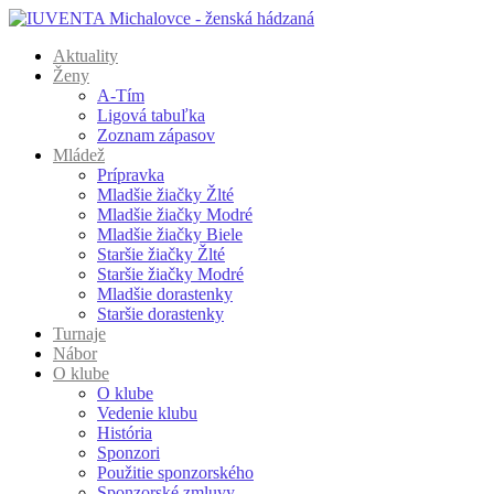
Aktuality
Ženy
A-Tím
Ligová tabuľka
Zoznam zápasov
Mládež
Prípravka
Mladšie žiačky Žlté
Mladšie žiačky Modré
Mladšie žiačky Biele
Staršie žiačky Žlté
Staršie žiačky Modré
Mladšie dorastenky
Staršie dorastenky
Turnaje
Nábor
O klube
O klube
Vedenie klubu
História
Sponzori
Použitie sponzorského
Sponzorské zmluvy