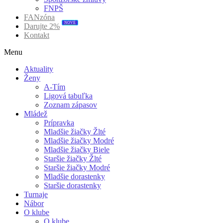
FNPŠ
FANzóna
NOVÉ
Darujte 2%
Kontakt
Menu
Aktuality
Ženy
A-Tím
Ligová tabuľka
Zoznam zápasov
Mládež
Prípravka
Mladšie žiačky Žlté
Mladšie žiačky Modré
Mladšie žiačky Biele
Staršie žiačky Žlté
Staršie žiačky Modré
Mladšie dorastenky
Staršie dorastenky
Turnaje
Nábor
O klube
O klube