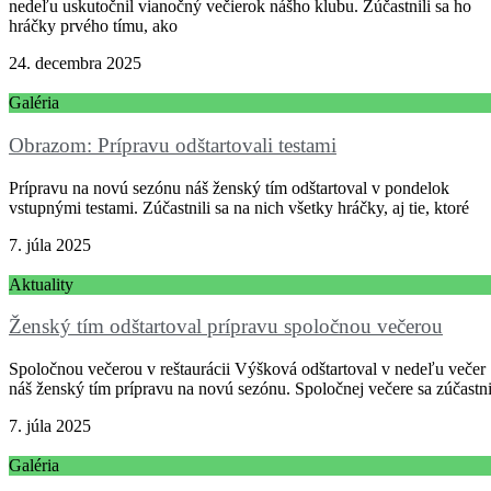
nedeľu uskutočnil vianočný večierok nášho klubu. Zúčastnili sa ho
hráčky prvého tímu, ako
24. decembra 2025
Galéria
Obrazom: Prípravu odštartovali testami
Prípravu na novú sezónu náš ženský tím odštartoval v pondelok
vstupnými testami. Zúčastnili sa na nich všetky hráčky, aj tie, ktoré
7. júla 2025
Aktuality
Ženský tím odštartoval prípravu spoločnou večerou
Spoločnou večerou v reštaurácii Výšková odštartoval v nedeľu večer
náš ženský tím prípravu na novú sezónu. Spoločnej večere sa zúčastni
7. júla 2025
Galéria