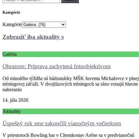
Kategórie
Kategórie
Zobraziť iba aktuality s
Galéria
Obrazom: Príprava zachytená fotoobjektívom
Od minulého týždňa sú hádzanárky MŠK Iuventa Michalovce v plnej
tréningovej záťaži. V dvojfázových tréningoch sa ráno venujú hlavne
naberaniu
14. júla 2026
Aktuality
Úspešný rok sme zakončili vianočným večierkom
V priestoroch Bowling bar v Chemkostav Aréne sa v predvianočnú