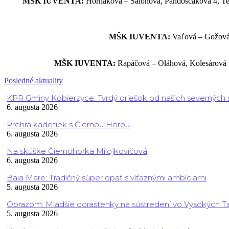
MŠK IUVENTA:
Horňáková – Saloňová, Pandoščáková 4, Tel
MŠK IUVENTA:
Vaľová – Gožová 
MŠK IUVENTA:
Rapáčová – Oláhová, Kolesárová 3
Posledné aktuality
KPR Gminy Kobierzyce: Tvrdý oriešok od našich severných
6. augusta 2026
Prehra kadetiek s Čiernou Horou
6. augusta 2026
Na skúške Čiernohorka Milojkovičová
6. augusta 2026
Baia Mare: Tradičný súper opäť s víťaznými ambíciami
5. augusta 2026
Obrazom: Mladšie dorastenky na sústredení vo Vysokých T
5. augusta 2026