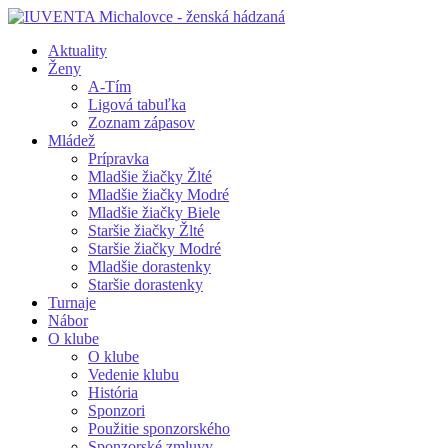
Aktuality
Ženy
A-Tím
Ligová tabuľka
Zoznam zápasov
Mládež
Prípravka
Mladšie žiačky Žlté
Mladšie žiačky Modré
Mladšie žiačky Biele
Staršie žiačky Žlté
Staršie žiačky Modré
Mladšie dorastenky
Staršie dorastenky
Turnaje
Nábor
O klube
O klube
Vedenie klubu
História
Sponzori
Použitie sponzorského
Sponzorské zmluvy