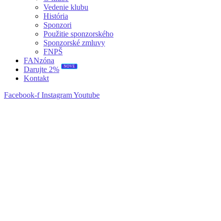
Vedenie klubu
História
Sponzori
Použitie sponzorského
Sponzorské zmluvy
FNPŠ
FANzóna
NOVÉ
Darujte 2%
Kontakt
Facebook-f
Instagram
Youtube