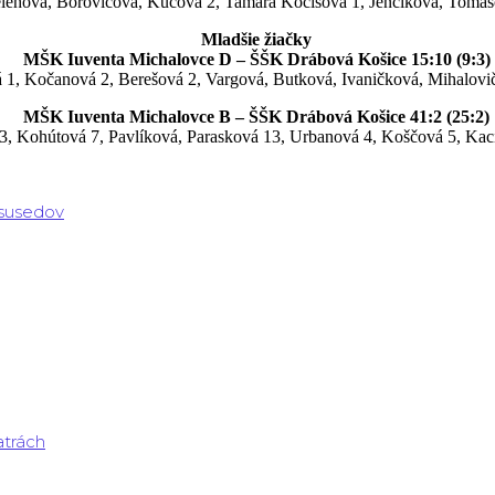
ehová, Borovičová, Kucová 2, Tamara Kočišová 1, Jenčíková, Tomašč
Mladšie žiačky
MŠK Iuventa Michalovce D – ŠŠK Drábová Košice 15:10 (9:3)
1, Kočanová 2, Berešová 2, Vargová, Butková, Ivaničková, Mihalovič
MŠK Iuventa Michalovce B – ŠŠK Drábová Košice 41:2 (25:2)
, Kohútová 7, Pavlíková, Parasková 13, Urbanová 4, Koščová 5, Kaci
 susedov
atrách