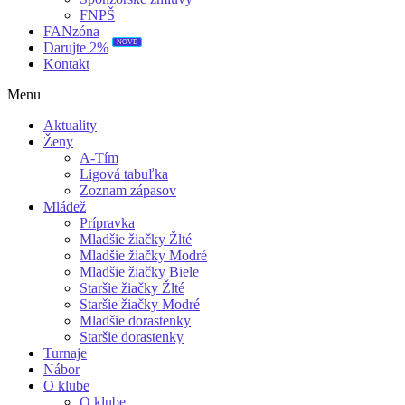
FNPŠ
FANzóna
NOVÉ
Darujte 2%
Kontakt
Menu
Aktuality
Ženy
A-Tím
Ligová tabuľka
Zoznam zápasov
Mládež
Prípravka
Mladšie žiačky Žlté
Mladšie žiačky Modré
Mladšie žiačky Biele
Staršie žiačky Žlté
Staršie žiačky Modré
Mladšie dorastenky
Staršie dorastenky
Turnaje
Nábor
O klube
O klube