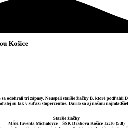
ou Košice
sa odohrali tri zápasy. Neuspeli staršie žiačky B, ktoré podľahli
aďalej sú tak v súťaži stopercentné. Darilo sa aj nášmu najmladši
Staršie žiačky
MŠK Iuventa Michalovce – ŠŚK Drábová Košice 12:16 (5:8)