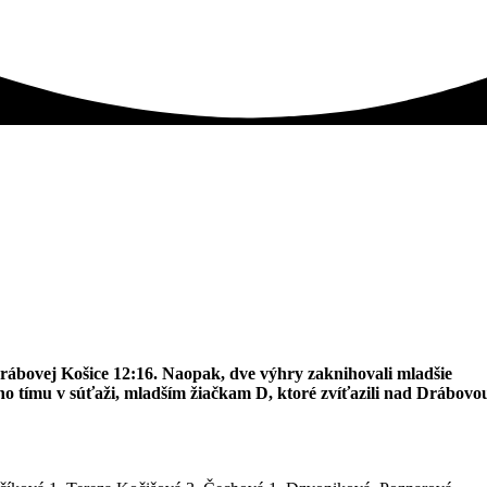
 Drábovej Košice 12:16. Naopak, dve výhry zaknihovali mladšie
eho tímu v súťaži, mladším žiačkam D, ktoré zvíťazili nad Drábovo