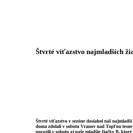
Štvrté víťazstvo najmladších ži
Štvrté víťazstvo v sezóne dosiahol náš najmladší
doma zdolali v sobotu Vranov nad Topľou tesn
porazili v sobotu aj naše mladšie žiačky B, ktoré