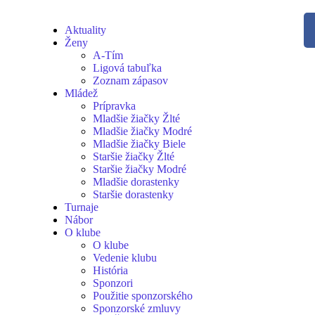
Aktuality
Ženy
A-Tím
Ligová tabuľka
Zoznam zápasov
Mládež
Prípravka
Mladšie žiačky Žlté
Mladšie žiačky Modré
Mladšie žiačky Biele
Staršie žiačky Žlté
Staršie žiačky Modré
Mladšie dorastenky
Staršie dorastenky
Turnaje
Nábor
O klube
O klube
Vedenie klubu
História
Sponzori
Použitie sponzorského
Sponzorské zmluvy