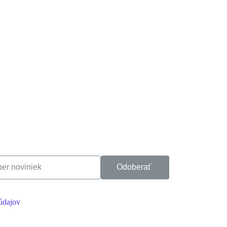
Odoberať
údajov