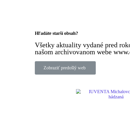
Hľadáte starší obsah?
Všetky aktuality vydané pred ro
našom archivovanom webe www.o
Zobraziť predošlý web