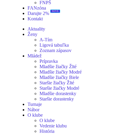
FNPŠ
FANzóna
NOVÉ
Darujte 2%
Kontakt
Aktuality
Ženy
A-Tím
Ligová tabuľka
Zoznam zápasov
Mládež
Prípravka
Mladšie žiačky Žlté
Mladšie žiačky Modré
Mladšie žiačky Biele
Staršie žiačky Žlté
Staršie žiačky Modré
Mladšie dorastenky
Staršie dorastenky
Turnaje
Nábor
O klube
O klube
Vedenie klubu
História