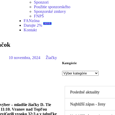
Sponzori
Použitie sponzorského
Sponzorské zmluvy
FNPŠ
FANzóna
NOVÉ
Darujte 2%
Kontakt
ačok
10 novembra, 2024
Žiačky
Kategórie
Posledné aktuality
Najbližší zápas - ženy
 výber – mladšie žiačky D. Tie
e 11:10. Vranov nad Topľou
 zvíťazili vysoko 32:3 a v tabuľke