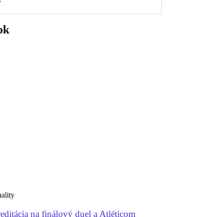
y
ok
ality
editácia na finálový duel a Atléticom