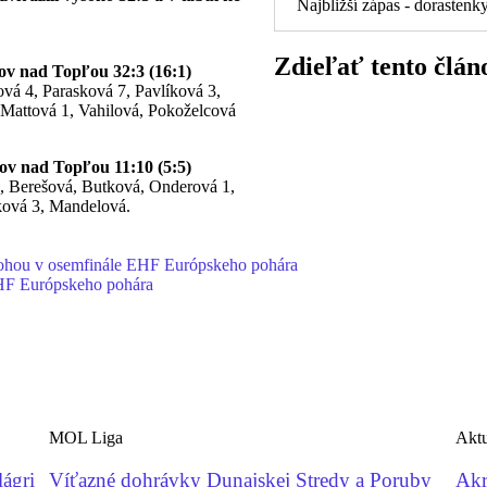
Najbližší zápas - dorastenk
Zdieľať tento člán
v nad Topľou 32:3 (16:1)
á 4, Parasková 7, Pavlíková 3,
Mattová 1, Vahilová, Pokoželcová
v nad Topľou 11:10 (5:5)
 Berešová, Butková, Onderová 1,
ková 3, Mandelová.
nohou v osemfinále EHF Európskeho pohára
EHF Európskeho pohára
MOL Liga
Aktu
lágri
Víťazné dohrávky Dunajskej Stredy a Poruby
Akr