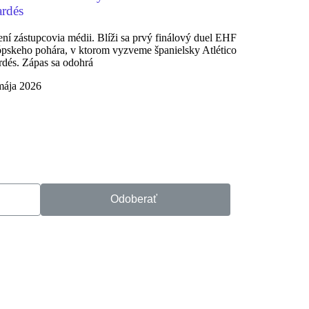
rdés
ní zástupcovia médii. Blíži sa prvý finálový duel EHF
pskeho pohára, v ktorom vyzveme španielsky Atlético
dés. Zápas sa odohrá
mája 2026
Odoberať