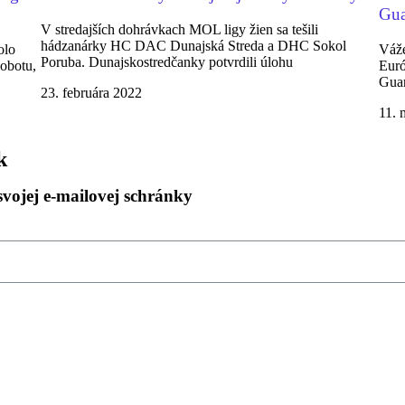
Gua
V stredajších dohrávkach MOL ligy žien sa tešili
hádzanárky HC DAC Dunajská Streda a DHC Sokol
olo
Váže
Poruba. Dunajskostredčanky potvrdili úlohu
sobotu,
Euró
Guar
23. februára 2022
11. 
k
svojej e-mailovej schránky