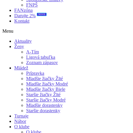
FNPŠ
FANzóna
NOVÉ
Darujte 2%
Kontakt
Menu
Aktuality
Ženy
A-Tím
Ligová tabuľka
Zoznam zápasov
Mládež
Prípravka
Mladšie žiačky Žlté
Mladšie žiačky Modré
Mladšie žiačky Biele
Staršie žiačky Žlté
Staršie žiačky Modré
Mladšie dorastenky
Staršie dorastenky
Turnaje
Nábor
O klube
O klube