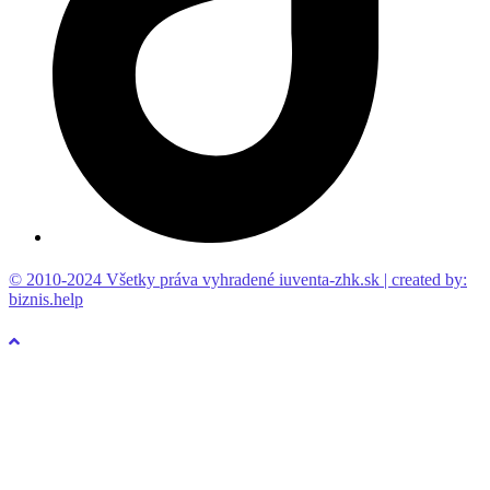
© 2010-2024 Všetky práva vyhradené iuventa-zhk.sk | created by:
biznis.help