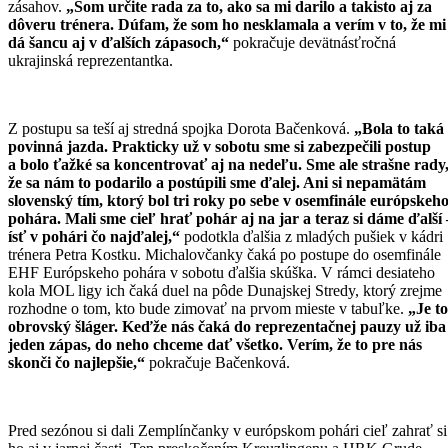
zásahov.
„Som určite rada za to, ako sa mi darilo a takisto aj za
dôveru trénera. Dúfam, že som ho nesklamala a verím v to, že mi
dá šancu aj v ďalších zápasoch,“
pokračuje devätnásťročná
ukrajinská reprezentantka.
Z postupu sa teší aj stredná spojka Dorota Bačenková.
„Bola to taká
povinná jazda. Prakticky už v sobotu sme si zabezpečili postup
a bolo ťažké sa koncentrovať aj na nedeľu. Sme ale strašne rady
že sa nám to podarilo a postúpili sme ďalej. Ani si nepamätám
slovenský tím, ktorý bol tri roky po sebe v osemfinále európskeh
pohára. Mali sme cieľ hrať pohár aj na jar a teraz si dáme ďalší 
ísť v pohári čo najďalej,“
podotkla ďalšia z mladých pušiek v kádri
trénera Petra Kostku. Michalovčanky čaká po postupe do osemfinále
EHF Európskeho pohára v sobotu ďalšia skúška. V rámci desiateho
kola MOL ligy ich čaká duel na pôde Dunajskej Stredy, ktorý zrejme
rozhodne o tom, kto bude zimovať na prvom mieste v tabuľke.
„Je to
obrovský šláger. Keďže nás čaká do reprezentačnej pauzy už iba
jeden zápas, do neho chceme dať všetko. Verím, že to pre nás
skonči čo najlepšie,“
pokračuje Bačenková.
Pred sezónou si dali Zemplínčanky v európskom pohári cieľ zahrať si