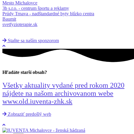
Mesto Michalovce
3b s.r.o. - centrum športu a reklamy
Prúdy Trnava - nadštandardné byty blízko centra
Baumit
svetfyzioterapie.sk
Staňte sa naším sponzorom
Hľadáte starší obsah?
Všetky aktuality vydané pred rokom 2020
nájdete na našom archivovanom webe
www.old.iuventa-zhk.sk
Zobraziť predošlý web