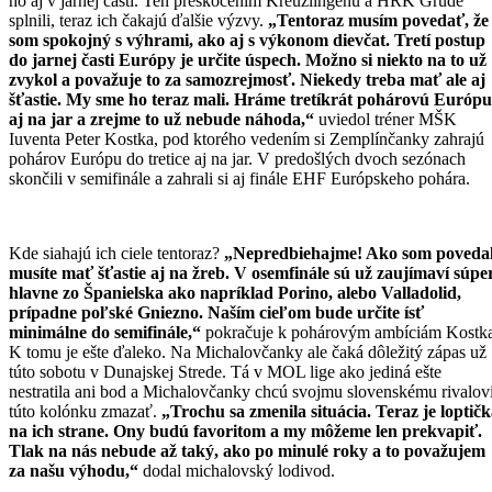
ho aj v jarnej časti. Ten preskočením Kreuzlingenu a HRK Grude
splnili, teraz ich čakajú ďalšie výzvy.
„Tentoraz musím povedať, že
som spokojný s výhrami, ako aj s výkonom dievčat. Tretí postup
do jarnej časti Európy je určite úspech. Možno si niekto na to už
zvykol a považuje to za samozrejmosť. Niekedy treba mať ale aj
šťastie. My sme ho teraz mali. Hráme tretíkrát pohárovú Európu
aj na jar a zrejme to už nebude náhoda,“
uviedol tréner MŠK
Iuventa Peter Kostka, pod ktorého vedením si Zemplínčanky zahrajú
pohárov Európu do tretice aj na jar. V predošlých dvoch sezónach
skončili v semifinále a zahrali si aj finále EHF Európskeho pohára.
Kde siahajú ich ciele tentoraz?
„Nepredbiehajme! Ako som povedal
musíte mať šťastie aj na žreb. V osemfinále sú už zaujímaví súpe
hlavne zo Španielska ako napríklad Porino, alebo Valladolid,
prípadne poľské Gniezno. Naším cieľom bude určite ísť
minimálne do semifinále,“
pokračuje k pohárovým ambíciám Kostka
K tomu je ešte ďaleko. Na Michalovčanky ale čaká dôležitý zápas už
túto sobotu v Dunajskej Strede. Tá v MOL lige ako jediná ešte
nestratila ani bod a Michalovčanky chcú svojmu slovenskému rivalov
túto kolónku zmazať.
„Trochu sa zmenila situácia. Teraz je loptič
na ich strane. Ony budú favoritom a my môžeme len prekvapiť.
Tlak na nás nebude až taký, ako po minulé roky a to považujem
za našu výhodu,“
dodal michalovský lodivod.