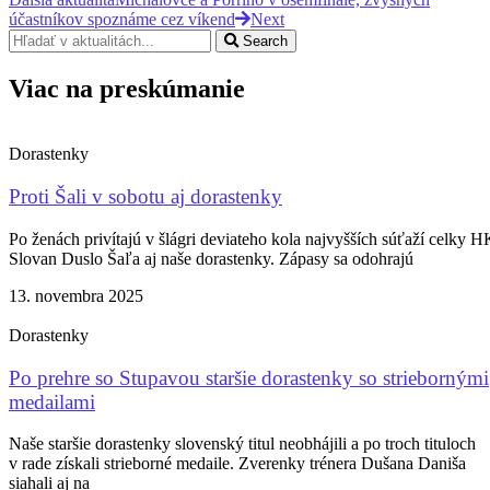
účastníkov spoznáme cez víkend
Next
Search
Viac na preskúmanie
Dorastenky
Proti Šali v sobotu aj dorastenky
Po ženách privítajú v šlágri deviateho kola najvyšších súťaží celky H
Slovan Duslo Šaľa aj naše dorastenky. Zápasy sa odohrajú
13. novembra 2025
Dorastenky
Po prehre so Stupavou staršie dorastenky so striebornými
medailami
Naše staršie dorastenky slovenský titul neobhájili a po troch tituloch
v rade získali strieborné medaile. Zverenky trénera Dušana Daniša
siahali aj na