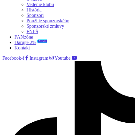
Vedenie klubu
História
Sponzori
Použitie sponzorského
Sponzorské zmluvy
FNPŠ
FANzóna
NOVÉ
Darujte 2%
Kontakt
Facebook-f
Instagram
Youtube