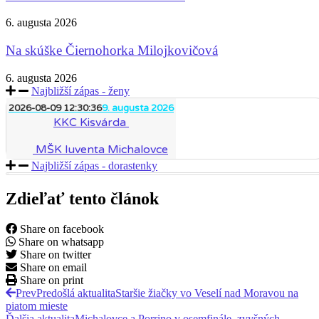
6. augusta 2026
Na skúške Čiernohorka Milojkovičová
6. augusta 2026
Najbližší zápas - ženy
2026-08-09 12:30:36
9. augusta 2026
KKC Kisvárda
MŠK Iuventa Michalovce
Najbližší zápas - dorastenky
Zdieľať tento článok
Share on facebook
Share on whatsapp
Share on twitter
Share on email
Share on print
Prev
Predošlá aktualita
Staršie žiačky vo Veselí nad Moravou na
piatom mieste
Ďalšia aktualita
Michalovce a Porrino v osemfinále, zvyšných