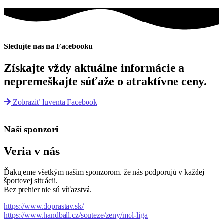
Sledujte nás na Facebooku
Získajte vždy aktuálne informácie a
nepremeškajte súťaže o atraktívne ceny.
Zobraziť Iuventa Facebook
Naši sponzori
Veria v nás
Ďakujeme všetkým našim sponzorom, že nás podporujú v každej
športovej situácii.
Bez prehier nie sú víťazstvá.
https://www.doprastav.sk/
https://www.handball.cz/souteze/zeny/mol-liga