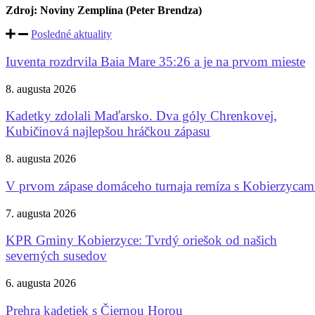
Zdroj: Noviny Zemplína (Peter Brendza)
Posledné aktuality
Iuventa rozdrvila Baia Mare 35:26 a je na prvom mieste
8. augusta 2026
Kadetky zdolali Maďarsko. Dva góly Chrenkovej,
Kubičinová najlepšou hráčkou zápasu
8. augusta 2026
V prvom zápase domáceho turnaja remíza s Kobierzycam
7. augusta 2026
KPR Gminy Kobierzyce: Tvrdý oriešok od našich
severných susedov
6. augusta 2026
Prehra kadetiek s Čiernou Horou