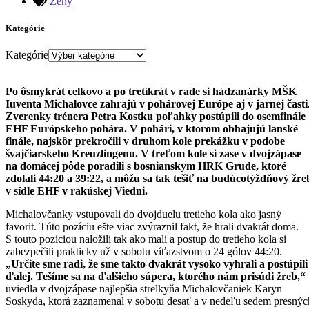
Ženy
Kategórie
Kategórie
Po ôsmykrát celkovo a po tretíkrát v rade si hádzanárky MŠK
Iuventa Michalovce zahrajú v pohárovej Európe aj v jarnej časti
Zverenky trénera Petra Kostku poľahky postúpili do osemfinále
EHF Európskeho pohára. V pohári, v ktorom obhajujú lanské
finále, najskôr prekročili v druhom kole prekážku v podobe
švajčiarskeho Kreuzlingenu. V treťom kole si zase v dvojzápase
na domácej pôde poradili s bosnianskym HRK Grude, ktoré
zdolali 44:20 a 39:22, a môžu sa tak tešiť na budúcotýždňový žre
v sídle EHF v rakúskej Viedni.
Michalovčanky vstupovali do dvojduelu tretieho kola ako jasný
favorit. Túto pozíciu ešte viac zvýraznil fakt, že hrali dvakrát doma.
S touto pozíciou naložili tak ako mali a postup do tretieho kola si
zabezpečili prakticky už v sobotu víťazstvom o 24 gólov 44:20.
„Určite sme radi, že sme takto dvakrát vysoko vyhrali a postúpili
ďalej. Tešíme sa na ďalšieho súpera, ktorého nám prisúdi žreb,“
uviedla v dvojzápase najlepšia strelkyňa Michalovčaniek Karyn
Soskyda, ktorá zaznamenal v sobotu desať a v nedeľu sedem presnýc