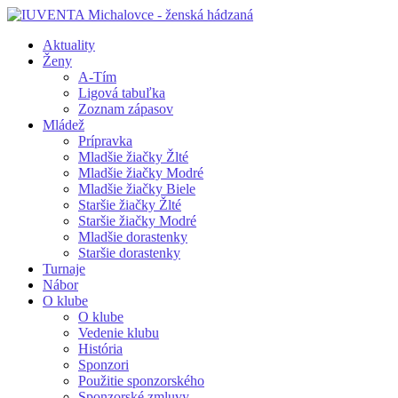
Aktuality
Ženy
A-Tím
Ligová tabuľka
Zoznam zápasov
Mládež
Prípravka
Mladšie žiačky Žlté
Mladšie žiačky Modré
Mladšie žiačky Biele
Staršie žiačky Žlté
Staršie žiačky Modré
Mladšie dorastenky
Staršie dorastenky
Turnaje
Nábor
O klube
O klube
Vedenie klubu
História
Sponzori
Použitie sponzorského
Sponzorské zmluvy