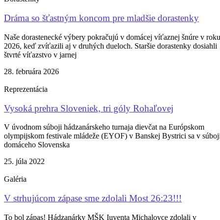
Dráma so šťastným koncom pre mladšie dorastenky
Naše dorastenecké výbery pokračujú v domácej víťaznej šnúre v rok
2026, keď zvíťazili aj v druhých dueloch. Staršie dorastenky dosiahli
štvrté víťazstvo v jarnej
28. februára 2026
Reprezentácia
Vysoká prehra Sloveniek, tri góly Rohaľovej
V úvodnom súboji hádzanárskeho turnaja dievčat na Európskom
olympijskom festivale mládeže (EYOF) v Banskej Bystrici sa v súboj
domáceho Slovenska
25. júla 2022
Galéria
V strhujúcom zápase sme zdolali Most 26:23!!!
To bol zápas! Hádzanárky MŠK Iuventa Michalovce zdolali v