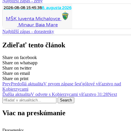
Najbližší zápas - ženy
2026-08-08 15:45:38
8. augusta 2026
MŠK Iuventa Michalovce
Minaur Baia Mare
Najbližší zápas - dorastenky
Zdieľať tento článok
Share on facebook
Share on whatsapp
Share on twitter
Share on email
Share on print
Prev
Predošlá aktualita
V prvom zápase šesťgólové víťazstvo nad
Kobierzycami
Ďalšia aktualita
V odvete s Kobierzycami víťazstvo 31:28
Next
Search
Viac na preskúmanie
Dorastenky