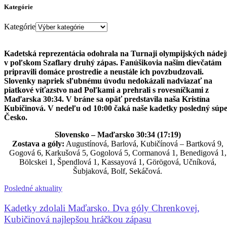
Kategórie
Kategórie
Kadetská reprezentácia odohrala na Turnaji olympijských nádej
v poľskom Szaflary druhý zápas. Fanúšikovia našim dievčatám
pripravili domáce prostredie a neustále ich povzbudzovali.
Slovenky napriek sľubnému úvodu nedokázali nadviazať na
piatkové víťazstvo nad Poľkami a prehrali s rovesníčkami z
Maďarska 30:34. V bráne sa opäť predstavila naša Kristína
Kubičinová. V nedeľu od 10:00 čaká naše kadetky posledný súp
Česko.
Slovensko – Maďarsko 30:34 (17:19)
Zostava a góly:
Augustínová, Barlová, Kubičínová – Bartková 9,
Gogová 6, Karkušová 5, Gogolová 5, Cormanová 1, Benedigová 1,
Bölcskei 1, Špendlová 1, Kassayová 1, Görögová, Učníková,
Šubjaková, Bolf, Sekáčová.
Posledné aktuality
Kadetky zdolali Maďarsko. Dva góly Chrenkovej,
Kubičinová najlepšou hráčkou zápasu