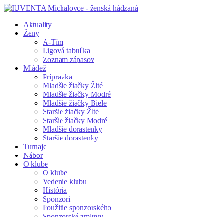
Aktuality
Ženy
A-Tím
Ligová tabuľka
Zoznam zápasov
Mládež
Prípravka
Mladšie žiačky Žlté
Mladšie žiačky Modré
Mladšie žiačky Biele
Staršie žiačky Žlté
Staršie žiačky Modré
Mladšie dorastenky
Staršie dorastenky
Turnaje
Nábor
O klube
O klube
Vedenie klubu
História
Sponzori
Použitie sponzorského
Sponzorské zmluvy