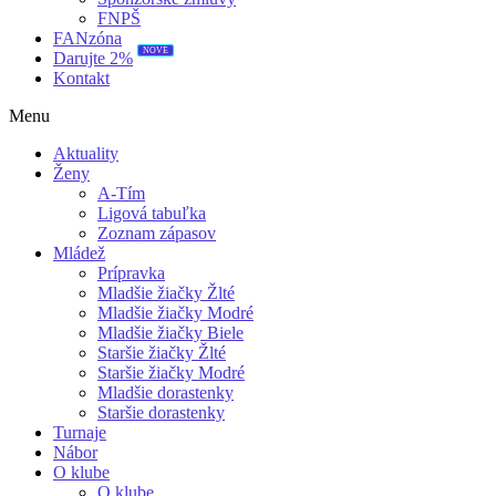
FNPŠ
FANzóna
NOVÉ
Darujte 2%
Kontakt
Menu
Aktuality
Ženy
A-Tím
Ligová tabuľka
Zoznam zápasov
Mládež
Prípravka
Mladšie žiačky Žlté
Mladšie žiačky Modré
Mladšie žiačky Biele
Staršie žiačky Žlté
Staršie žiačky Modré
Mladšie dorastenky
Staršie dorastenky
Turnaje
Nábor
O klube
O klube