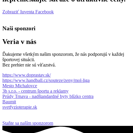
Zobraziť Iuventa Facebook
Naši sponzori
Veria v nás
Ďakujeme všetkým našim sponzorom, že nás podporujú v každej
športovej situácii.
Bez prehier nie sú víťazstvá.
https://www.doprastav.sk/
https://www.handball.cz/souteze/zeny/mol-liga
Mesto Michalovce
3b s.r.o. - centrum športu a reklamy
Prúdy Trnava - nadštandardné byty blízko centra
Baumit
svetfyzioterapie.sk
Staňte sa naším sponzorom