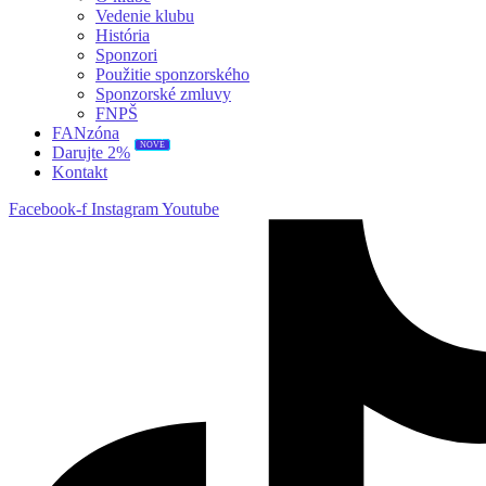
Vedenie klubu
História
Sponzori
Použitie sponzorského
Sponzorské zmluvy
FNPŠ
FANzóna
NOVÉ
Darujte 2%
Kontakt
Facebook-f
Instagram
Youtube