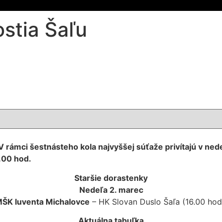
stia Šaľu
 rámci šestnásteho kola najvyššej súťaže privítajú v ned
6.00 hod.
Staršie dorastenky
Nedeľa 2. marec
ŠK Iuventa Michalovce
– HK Slovan Duslo Šaľa (16.00 hod
Aktuálna tabuľka