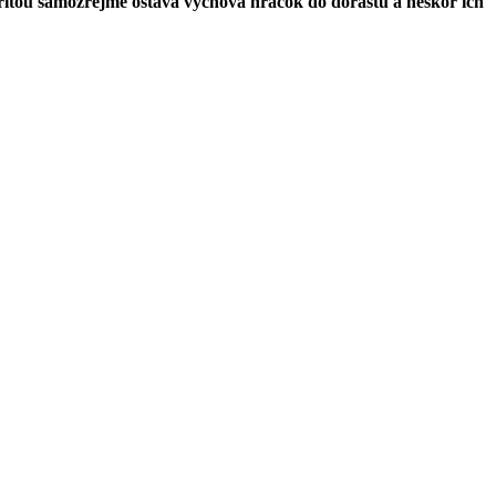
oritou samozrejme ostáva výchova hráčok do dorastu a neskôr ich