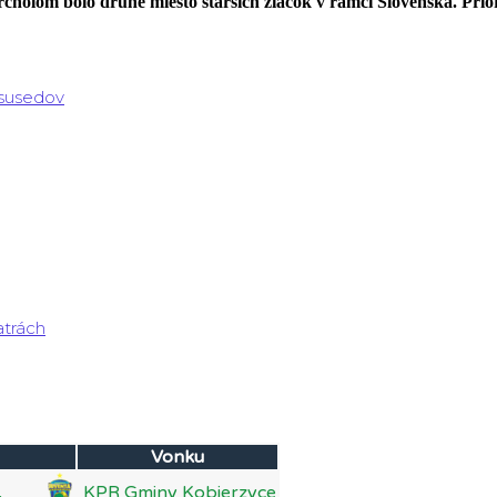
cholom bolo druhé miesto starších žiačok v rámci Slovenska. Pri
 susedov
atrách
Vonku
KPR Gminy Kobierzyce