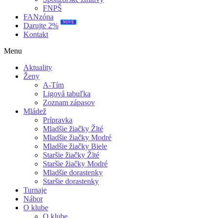
FNPŠ
FANzóna
NOVÉ
Darujte 2%
Kontakt
Menu
Aktuality
Ženy
A-Tím
Ligová tabuľka
Zoznam zápasov
Mládež
Prípravka
Mladšie žiačky Žlté
Mladšie žiačky Modré
Mladšie žiačky Biele
Staršie žiačky Žlté
Staršie žiačky Modré
Mladšie dorastenky
Staršie dorastenky
Turnaje
Nábor
O klube
O klube