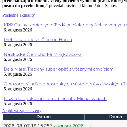
predchádzajúcu robotu. Vtedy odviedol výbornú prácu, ktorej vr
posun do prvého tímu,“
povedal prezident klubu Patrik Sabov.
Posledné aktuality
KPR Gminy Kobierzyce: Tvrdý oriešok od našich severných
6. augusta 2026
Prehra kadetiek s Čiernou Horou
6. augusta 2026
Na skúške Čiernohorka Milojkovičová
6. augusta 2026
Baia Mare: Tradičný súper opäť s víťaznými ambíciami
5. augusta 2026
Obrazom: Mladšie dorastenky na sústredení vo Vysokých T
5. augusta 2026
Kisvárda s pokusom o tretí triumf v Michalovciach
5. augusta 2026
Najbližší zápas - ženy
Dátum
Doma
2026-08-07 18:15:25
7. augusta 2026