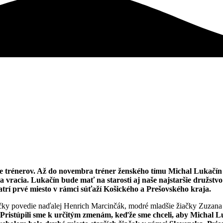
trénerov. Až do novembra tréner ženského tímu Michal Lukačín sa
 vracia. Lukačín bude mať na starosti aj naše najstaršie družstvo ž
rí prvé miesto v rámci súťaží Košického a Prešovského kraja.
iačky povedie naďalej Henrich Marcinčák, modré mladšie žiačky Zuzana
Pristúpili sme k určitým zmenám, keďže sme chceli, aby Michal Lu