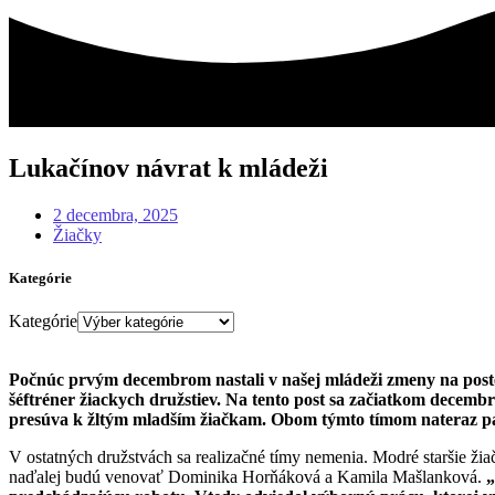
Lukačínov návrat k mládeži
2 decembra, 2025
Žiačky
Kategórie
Kategórie
Počnúc prvým decembrom nastali v našej mládeži zmeny na poste 
šéftréner žiackych družstiev. Na tento post sa začiatkom decembra
presúva k žltým mladším žiačkam. Obom týmto tímom nateraz pat
V ostatných družstvách sa realizačné tímy nemenia. Modré staršie ž
naďalej budú venovať Dominika Horňáková a Kamila Mašlanková.
„