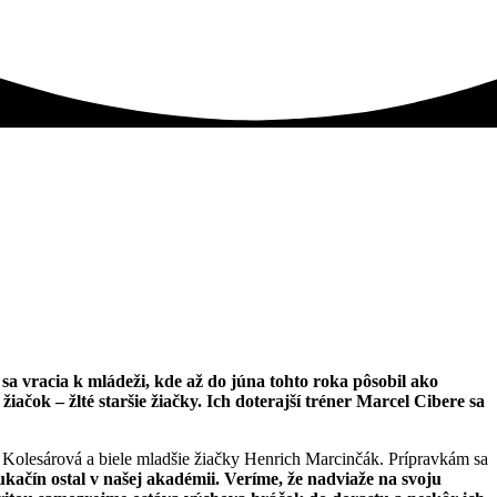
 vracia k mládeži, kde až do júna tohto roka pôsobil ako
iačok – žlté staršie žiačky. Ich doterajší tréner Marcel Cibere sa
 Kolesárová a biele mladšie žiačky Henrich Marcinčák. Prípravkám sa
kačín ostal v našej akadémii. Veríme, že nadviaže na svoju