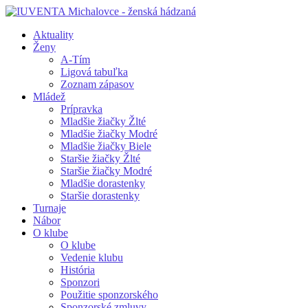
Aktuality
Ženy
A-Tím
Ligová tabuľka
Zoznam zápasov
Mládež
Prípravka
Mladšie žiačky Žlté
Mladšie žiačky Modré
Mladšie žiačky Biele
Staršie žiačky Žlté
Staršie žiačky Modré
Mladšie dorastenky
Staršie dorastenky
Turnaje
Nábor
O klube
O klube
Vedenie klubu
História
Sponzori
Použitie sponzorského
Sponzorské zmluvy