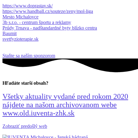
https://www.doprastav.sk/
https://www.handball.cz/souteze/zeny/mol-liga
Mesto Michalovce
3b s.r.o. - centrum športu a reklamy
Prúdy Trnava - nadštandardné byty blízko centra
Baumit
svetfyzioterapie.sk
Staňte sa naším sponzorom
Hľadáte starší obsah?
Všetky aktuality vydané pred rokom 2020
nájdete na našom archivovanom webe
www.old.iuventa-zhk.sk
Zobraziť predošlý web