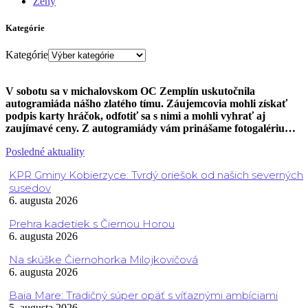
Ženy
Kategórie
Kategórie
V sobotu sa v michalovskom OC Zemplín uskutočnila
autogramiáda nášho zlatého tímu. Záujemcovia mohli získať
podpis karty hráčok, odfotiť sa s nimi a mohli vyhrať aj
zaujímavé ceny. Z autogramiády vám prinášame fotogalériu…
Posledné aktuality
KPR Gminy Kobierzyce: Tvrdý oriešok od našich severných
susedov
6. augusta 2026
Prehra kadetiek s Čiernou Horou
6. augusta 2026
Na skúške Čiernohorka Milojkovičová
6. augusta 2026
Baia Mare: Tradičný súper opäť s víťaznými ambíciami
5. augusta 2026