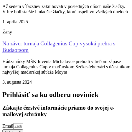
Až sedem víťazstiev zaknihovali v posledných dňoch naše žiačky.
V hre boli staršie i mladšie žiačky, ktoré uspeli vo všetkých dueloch.
1. apríla 2025
Ženy
Na záver turnaja Collagenius Cup vysoká prehra s
Budaorsom
Hádzanárky MŠK Iuventa Michalovce prehrali v treťom zápase
turnaja Collagenius Cup v maďarskom Székesfehervári s účastníkom
najvyššej maďarskej súťaže Moyra
3. augusta 2024
Prihlásiť sa ku odberu noviniek
Získajte čerstvé informácie priamo do svojej e-
mailovej schránky
Email