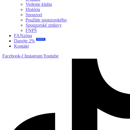
Vedenie klubu
História
Sponzori
Použitie sponzorského
Sponzorské zmluvy
FNPŠ
FANzóna
NOVÉ
Darujte 2%
Kontakt
Facebook-f
Instagram
Youtube