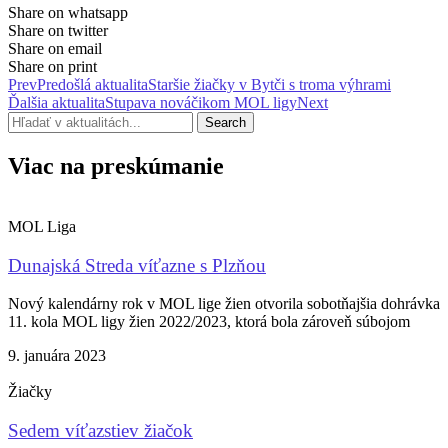
Share on whatsapp
Share on twitter
Share on email
Share on print
Prev
Predošlá aktualita
Staršie žiačky v Bytči s troma výhrami
Ďalšia aktualita
Stupava nováčikom MOL ligy
Next
Search
Viac na preskúmanie
MOL Liga
Dunajská Streda víťazne s Plzňou
Nový kalendárny rok v MOL lige žien otvorila sobotňajšia dohrávka
11. kola MOL ligy žien 2022/2023, ktorá bola zároveň súbojom
9. januára 2023
Žiačky
Sedem víťazstiev žiačok