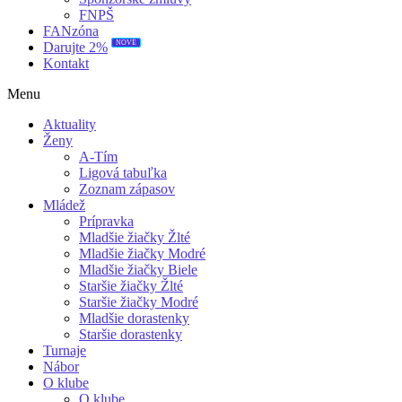
FNPŠ
FANzóna
NOVÉ
Darujte 2%
Kontakt
Menu
Aktuality
Ženy
A-Tím
Ligová tabuľka
Zoznam zápasov
Mládež
Prípravka
Mladšie žiačky Žlté
Mladšie žiačky Modré
Mladšie žiačky Biele
Staršie žiačky Žlté
Staršie žiačky Modré
Mladšie dorastenky
Staršie dorastenky
Turnaje
Nábor
O klube
O klube