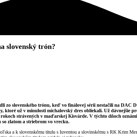
na slovenský trón?
zo slovenského trónu, keď vo finálovej sérii nestačili na DAC D
ky, ktoré už v minulosti michalovský dres obliekali. Už dávnejšie 
 rokoch strávených v maďarskej Kisvárde. V týchto dňoch oznámi
 so zlatom a striebrom vo vrecku.
ka a k slovenskému titulu s Iuventou a slovinskému s RK Krim Mercato