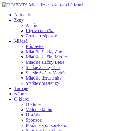
Aktuality
Ženy
A-Tím
Ligová tabuľka
Zoznam zápasov
Mládež
Prípravka
Mladšie žiačky Žlté
Mladšie žiačky Modré
Mladšie žiačky Biele
Staršie žiačky Žlté
Staršie žiačky Modré
Mladšie dorastenky
Staršie dorastenky
Turnaje
Nábor
O klube
O klube
Vedenie klubu
História
Sponzori
Použitie sponzorského
Sponzorské zmluvy