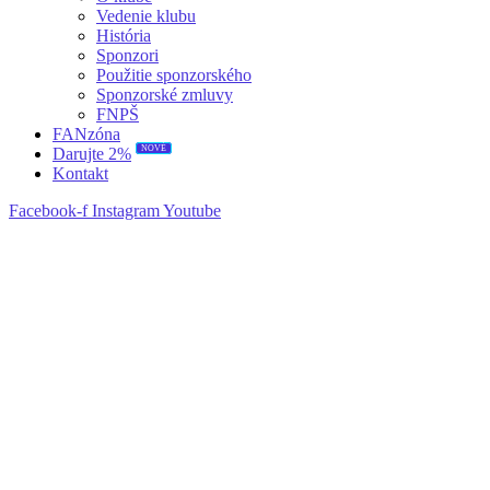
Vedenie klubu
História
Sponzori
Použitie sponzorského
Sponzorské zmluvy
FNPŠ
FANzóna
NOVÉ
Darujte 2%
Kontakt
Facebook-f
Instagram
Youtube