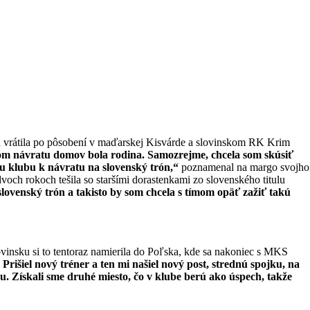
a vrátila po pôsobení v maďarskej Kisvárde a slovinskom RK Krim
 návratu domov bola rodina. Samozrejme, chcela som skúsiť
u klubu k návratu na slovenský trón,“
poznamenal na margo svojho
voch rokoch tešila so staršími dorastenkami zo slovenského titulu
slovenský trón a takisto by som chcela s tímom opäť zažiť takú
ovinsku si to tentoraz namierila do Poľska, kde sa nakoniec s MKS
rišiel nový tréner a ten mi našiel nový post, strednú spojku, na
u. Získali sme druhé miesto, čo v klube berú ako úspech, takže