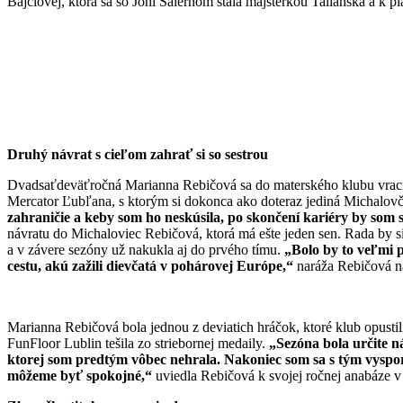
Bajčiovej, ktorá sa so Joni Salernom stala majsterkou Talianska a k pi
Druhý návrat s cieľom zahrať si so sestrou
Dvadsaťdeväťročná Marianna Rebičová sa do materského klubu vracia
Mercator Ľubľana, s ktorým si dokonca ako doteraz jediná Michalovč
zahraničie a keby som ho neskúsila, po skončení kariéry by som
návratu do Michaloviec Rebičová, ktorá má ešte jeden sen. Rada by si
a v závere sezóny už nakukla aj do prvého tímu.
„Bolo by to veľmi p
cestu, akú zažili dievčatá v pohárovej Európe,“
naráža Rebičová n
Marianna Rebičová bola jednou z deviatich hráčok, ktoré klub opustil
FunFloor Lublin tešila zo striebornej medaily.
„Sezóna bola určite n
ktorej som predtým vôbec nehrala. Nakoniec som sa s tým vyspori
môžeme byť spokojné,“
uviedla Rebičová k svojej ročnej anabáze v