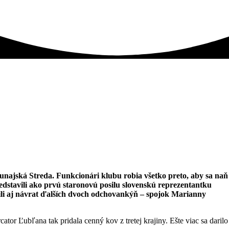
unajská Streda. Funkcionári klubu robia všetko preto, aby sa naň
predstavili ako prvú staronovú posilu slovenskú reprezentantku
li aj návrat ďalších dvoch odchovankýň – spojok Marianny
r Ľubľana tak pridala cenný kov z tretej krajiny. Ešte viac sa darilo