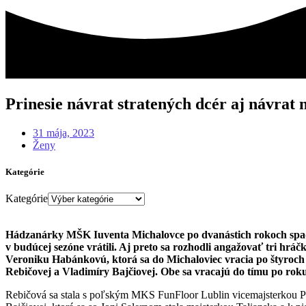
Prinesie návrat stratených dcér aj návrat 
31 mája, 2023
Ženy
Kategórie
Kategórie
Hádzanárky MŠK Iuventa Michalovce po dvanástich rokoch spadli 
v budúcej sezóne vrátili. Aj preto sa rozhodli angažovať tri hráč
Veroniku Habánkovú, ktorá sa do Michaloviec vracia po štyroch
Rebičovej a Vladimíry Bajčiovej. Obe sa vracajú do tímu po roku
Rebičová sa stala s poľským MKS FunFloor Lublin vicemajsterkou Poľs