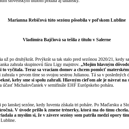
atim slovenským titulom pridala aj taliansky.
Marianna Rebičová túto sezónu pôsobila v poľskom Lubline
Vladimíra Bajčiová sa tešila z titulu v Salerne
 už po druhýkrát. Prvýkrát sa tak stalo pred sezónou 2020/21, kedy s
anka zahrala skupinovú fázu Ligy majstrov.
„Mojím hlavným dôvodom
 si to vyčítala. Teraz sa vraciam domov a chcem pomôcť materském
 zahrala v prvom tíme so svojou sestrou Julianou. Tá sa v posledných d
ekné, keby sme si spolu zahrali. Hlavným cieľom ale je návrat na 
a účasť Michalovčaniek v semifinále EHF Európskeho pohára.
i po lanskej sezóne, kedy Iuventa získala tri poháre. Po Maďarsku a Sl
áročná. V úvode prišlo k zmene trénerky, ktorá ma do tímu chcela. P
adala a myslím si, že v závere sezóny som patrila medzi opory tím
 Lubline.