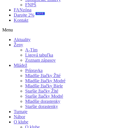
FNPŠ
FANzóna
NOVÉ
Darujte 2%
Kontakt
Menu
Aktuality
Ženy
A-Tím
Ligová tabuľka
Zoznam zápasov
Mládež
Prípravka
Mladšie žiačky Žlté
Mladšie žiačky Modré
Mladšie žiačky Biele
Staršie žiačky Žlté
Staršie žiačky Modré
Mladšie dorastenky
Staršie dorastenky
Turnaje
Nábor
O klube
O klube