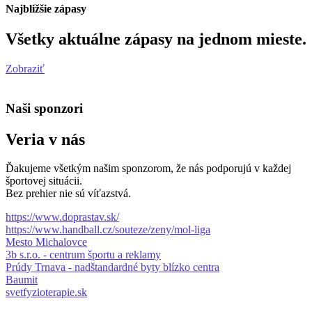
Najbližšie zápasy
Všetky aktuálne zápasy na jednom mieste.
Zobraziť
Naši sponzori
Veria v nás
Ďakujeme všetkým našim sponzorom, že nás podporujú v každej
športovej situácii.
Bez prehier nie sú víťazstvá.
https://www.doprastav.sk/
https://www.handball.cz/souteze/zeny/mol-liga
Mesto Michalovce
3b s.r.o. - centrum športu a reklamy
Prúdy Trnava - nadštandardné byty blízko centra
Baumit
svetfyzioterapie.sk