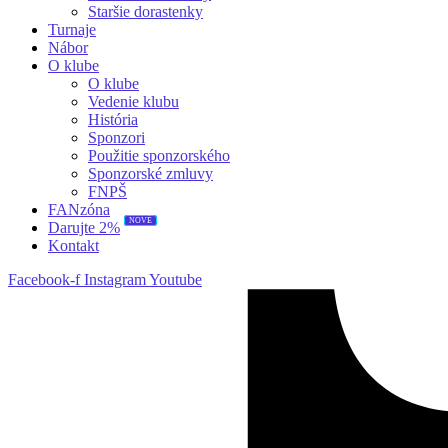
Staršie dorastenky
Turnaje
Nábor
O klube
O klube
Vedenie klubu
História
Sponzori
Použitie sponzorského
Sponzorské zmluvy
FNPŠ
FANzóna
NOVÉ
Darujte 2%
Kontakt
Facebook-f
Instagram
Youtube