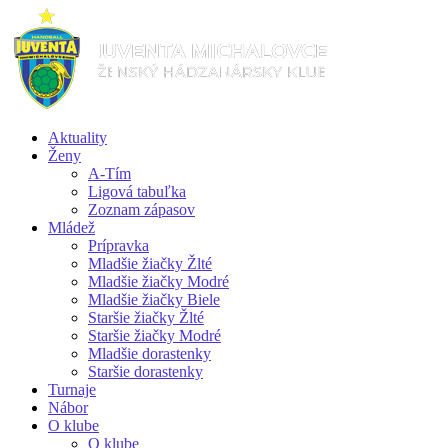
Aktuality
Ženy
A-Tím
Ligová tabuľka
Zoznam zápasov
Mládež
Prípravka
Mladšie žiačky Žlté
Mladšie žiačky Modré
Mladšie žiačky Biele
Staršie žiačky Žlté
Staršie žiačky Modré
Mladšie dorastenky
Staršie dorastenky
Turnaje
Nábor
O klube
O klube