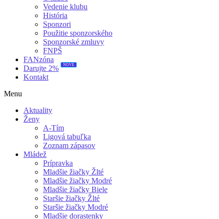
Vedenie klubu
História
Sponzori
Použitie sponzorského
Sponzorské zmluvy
FNPŠ
FANzóna
NOVÉ
Darujte 2%
Kontakt
Menu
Aktuality
Ženy
A-Tím
Ligová tabuľka
Zoznam zápasov
Mládež
Prípravka
Mladšie žiačky Žlté
Mladšie žiačky Modré
Mladšie žiačky Biele
Staršie žiačky Žlté
Staršie žiačky Modré
Mladšie dorastenky