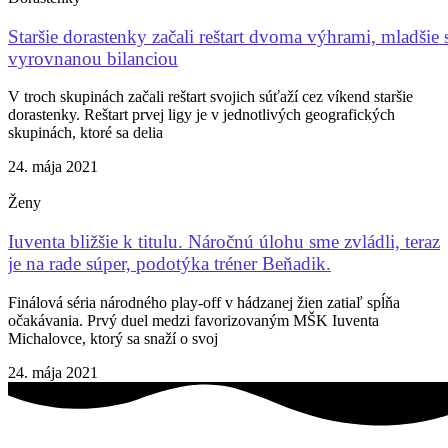
Staršie dorastenky začali reštart dvoma výhrami, mladšie 
vyrovnanou bilanciou
V troch skupinách začali reštart svojich súťaží cez víkend staršie
dorastenky. Reštart prvej ligy je v jednotlivých geografických
skupinách, ktoré sa delia
24. mája 2021
Ženy
Iuventa bližšie k titulu. Náročnú úlohu sme zvládli, teraz
je na rade súper, podotýka tréner Beňadik.
Finálová séria národného play-off v hádzanej žien zatiaľ spĺňa
očakávania. Prvý duel medzi favorizovaným MŠK Iuventa
Michalovce, ktorý sa snaží o svoj
24. mája 2021