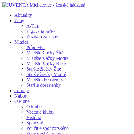
Aktuality
Ženy
A-Tím
Ligová tabuľka
Zoznam zápasov
Mládež
Prípravka
Mladšie žiačky Žlté
Mladšie žiačky Modré
Mladšie žiačky Biele
Staršie žiačky Žlté
Staršie žiačky Modré
Mladšie dorastenky
Staršie dorastenky
Turnaje
Nábor
O klube
O klube
Vedenie klubu
História
Sponzori
Použitie sponzorského
Sponzorské zmluvy