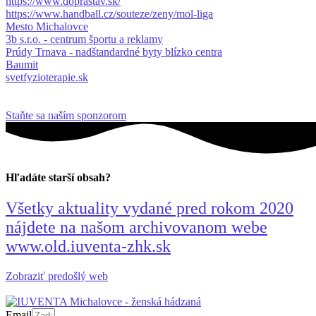
https://www.doprastav.sk/
https://www.handball.cz/souteze/zeny/mol-liga
Mesto Michalovce
3b s.r.o. - centrum športu a reklamy
Prúdy Trnava - nadštandardné byty blízko centra
Baumit
svetfyzioterapie.sk
Staňte sa naším sponzorom
Hľadáte starší obsah?
Všetky aktuality vydané pred rokom 2020
nájdete na našom archivovanom webe
www.old.iuventa-zhk.sk
Zobraziť predošlý web
Email