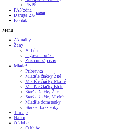
FNPŠ
FANzóna
Darujte 2%
NOVÉ
Kontakt
Menu
Aktuality
Ženy
A-Tím
Ligová tabuľka
Zoznam zápasov
Mládež
Prípravka
Mladšie žiačky Žlté
Mladšie žiačky Modré
Mladšie žiačky Biele
Staršie žiačky Žlté
Staršie žiačky Modré
Mladšie dorastenky
Staršie dorastenky
Turnaje
Nábor
O klube
O klube