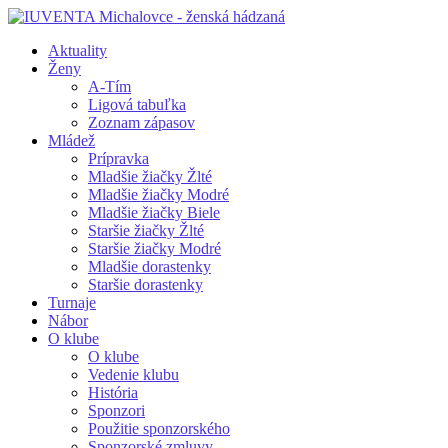
Aktuality
Ženy
A-Tím
Ligová tabuľka
Zoznam zápasov
Mládež
Prípravka
Mladšie žiačky Žlté
Mladšie žiačky Modré
Mladšie žiačky Biele
Staršie žiačky Žlté
Staršie žiačky Modré
Mladšie dorastenky
Staršie dorastenky
Turnaje
Nábor
O klube
O klube
Vedenie klubu
História
Sponzori
Použitie sponzorského
Sponzorské zmluvy