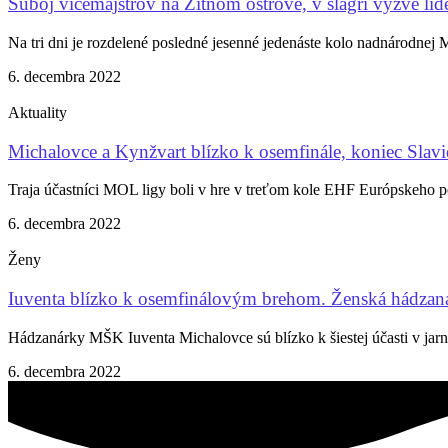
Súboj vicemajstrov na Žitnom ostrove, v šlágri vyzve líde
Na tri dni je rozdelené posledné jesenné jedenáste kolo nadnárodnej 
6. decembra 2022
Aktuality
Michalovce a Kynžvart blízko k osemfinále, koniec Slavi
Traja účastníci MOL ligy boli v hre v treťom kole EHF Európskeho p
6. decembra 2022
Ženy
Iuventa blízko k osemfinálovým brehom. Ženská hádzaná 
Hádzanárky MŠK Iuventa Michalovce sú blízko k šiestej účasti v jarne
6. decembra 2022