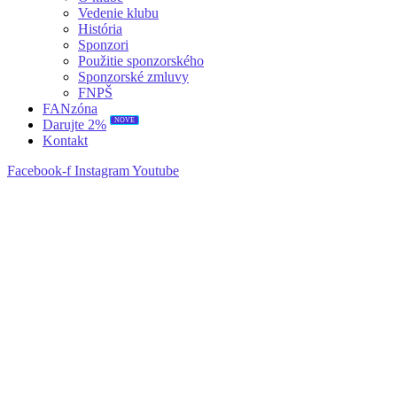
Vedenie klubu
História
Sponzori
Použitie sponzorského
Sponzorské zmluvy
FNPŠ
FANzóna
NOVÉ
Darujte 2%
Kontakt
Facebook-f
Instagram
Youtube