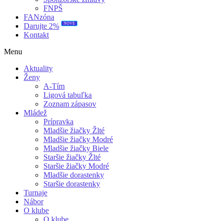
FNPŠ
FANzóna
NOVÉ
Darujte 2%
Kontakt
Menu
Aktuality
Ženy
A-Tím
Ligová tabuľka
Zoznam zápasov
Mládež
Prípravka
Mladšie žiačky Žlté
Mladšie žiačky Modré
Mladšie žiačky Biele
Staršie žiačky Žlté
Staršie žiačky Modré
Mladšie dorastenky
Staršie dorastenky
Turnaje
Nábor
O klube
O klube