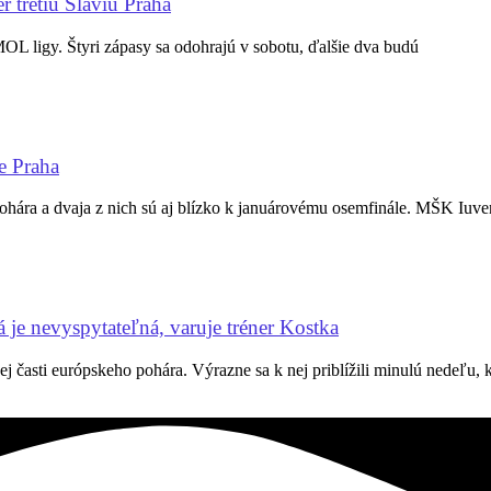
r tretiu Slaviu Praha
MOL ligy. Štyri zápasy sa odohrajú v sobotu, ďalšie dva budú
e Praha
ohára a dvaja z nich sú aj blízko k januárovému osemfinále. MŠK Iuve
je nevyspytateľná, varuje tréner Kostka
j časti európskeho pohára. Výrazne sa k nej priblížili minulú nedeľu,