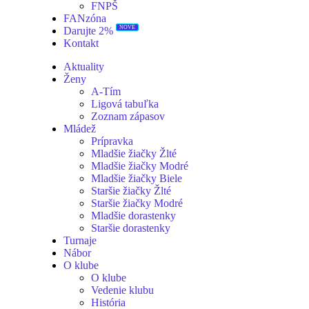
FNPŠ
FANzóna
NOVÉ
Darujte 2%
Kontakt
Aktuality
Ženy
A-Tím
Ligová tabuľka
Zoznam zápasov
Mládež
Prípravka
Mladšie žiačky Žlté
Mladšie žiačky Modré
Mladšie žiačky Biele
Staršie žiačky Žlté
Staršie žiačky Modré
Mladšie dorastenky
Staršie dorastenky
Turnaje
Nábor
O klube
O klube
Vedenie klubu
História