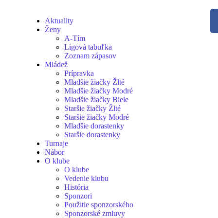
Aktuality
Ženy
A-Tím
Ligová tabuľka
Zoznam zápasov
Mládež
Prípravka
Mladšie žiačky Žlté
Mladšie žiačky Modré
Mladšie žiačky Biele
Staršie žiačky Žlté
Staršie žiačky Modré
Mladšie dorastenky
Staršie dorastenky
Turnaje
Nábor
O klube
O klube
Vedenie klubu
História
Sponzori
Použitie sponzorského
Sponzorské zmluvy