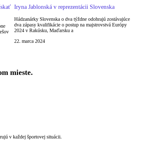
ískať
Iryna Jablonská v reprezentácii Slovenska
Hádzanárky Slovenska o dva týždne odohrajú zostávajúce
dva zápasy kvalifikácie o postup na majstrovstvá Európy
óne
2024 v Rakúsku, Maďarsku a
rešov
22. marca 2024
om mieste.
ú v každej športovej situácii.