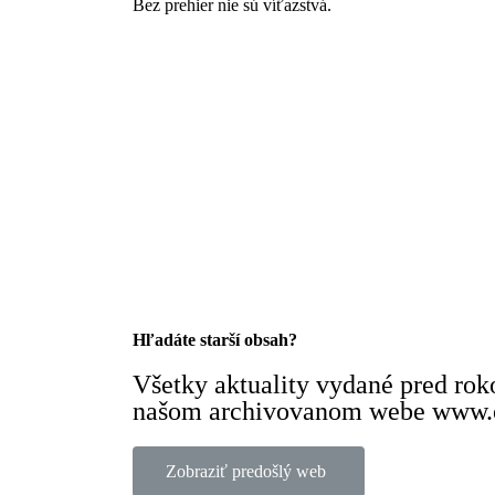
Bez prehier nie sú víťazstvá.
Hľadáte starší obsah?
Všetky aktuality vydané pred ro
našom archivovanom webe www.o
Zobraziť predošlý web