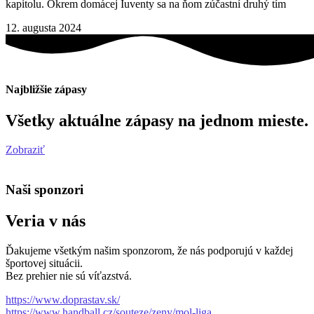
kapitolu. Okrem domácej Iuventy sa na ňom zúčastní druhý tím
12. augusta 2024
Najbližšie zápasy
Všetky aktuálne zápasy na jednom mieste.
Zobraziť
Naši sponzori
Veria v nás
Ďakujeme všetkým našim sponzorom, že nás podporujú v každej
športovej situácii.
Bez prehier nie sú víťazstvá.
https://www.doprastav.sk/
https://www.handball.cz/souteze/zeny/mol-liga