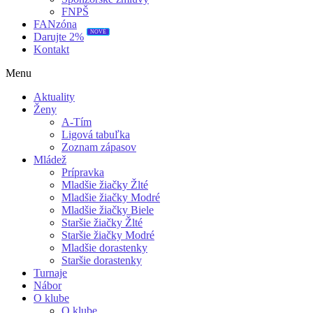
FNPŠ
FANzóna
NOVÉ
Darujte 2%
Kontakt
Menu
Aktuality
Ženy
A-Tím
Ligová tabuľka
Zoznam zápasov
Mládež
Prípravka
Mladšie žiačky Žlté
Mladšie žiačky Modré
Mladšie žiačky Biele
Staršie žiačky Žlté
Staršie žiačky Modré
Mladšie dorastenky
Staršie dorastenky
Turnaje
Nábor
O klube
O klube