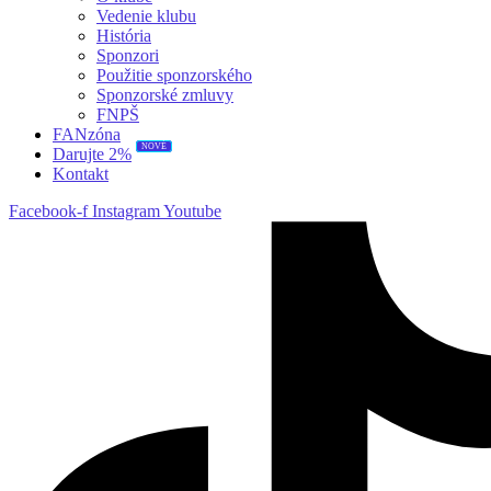
Vedenie klubu
História
Sponzori
Použitie sponzorského
Sponzorské zmluvy
FNPŠ
FANzóna
NOVÉ
Darujte 2%
Kontakt
Facebook-f
Instagram
Youtube