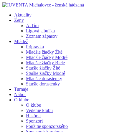
Aktuality
Ženy
A-Tím
Ligová tabuľka
Zoznam zápasov
Mládež
Prípravka
Mladšie žiačky Žlté
Mladšie žiačky Modré
Mladšie žiačky Biele
Staršie žiačky Žlté
Staršie žiačky Modré
Mladšie dorastenky
Staršie dorastenky
Turnaje
Nábor
O klube
O klube
Vedenie klubu
História
Sponzori
Použitie sponzorského
Sponzorské zmluvy