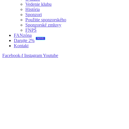
Vedenie klubu
História
Sponzori
Použitie sponzorského
Sponzorské zmluvy
FNPŠ
FANzóna
Darujte 2%
NOVÉ
Kontakt
Facebook-f
Instagram
Youtube