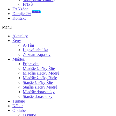
FNPŠ
FANzóna
Darujte 2%
NOVÉ
Kontakt
Menu
Aktuality
Ženy
A-Tím
Ligová tabuľka
Zoznam zápasov
Mládež
Prípravka
Mladšie žiačky Žlté
Mladšie žiačky Modré
Mladšie žiačky Biele
Staršie žiačky Žlté
Staršie žiačky Modré
Mladšie dorastenky
Staršie dorastenky
Turnaje
Nábor
O klube
O klube