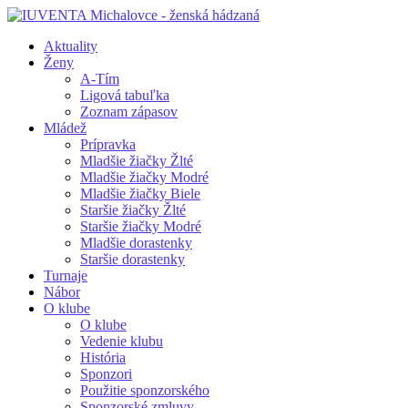
Aktuality
Ženy
A-Tím
Ligová tabuľka
Zoznam zápasov
Mládež
Prípravka
Mladšie žiačky Žlté
Mladšie žiačky Modré
Mladšie žiačky Biele
Staršie žiačky Žlté
Staršie žiačky Modré
Mladšie dorastenky
Staršie dorastenky
Turnaje
Nábor
O klube
O klube
Vedenie klubu
História
Sponzori
Použitie sponzorského
Sponzorské zmluvy