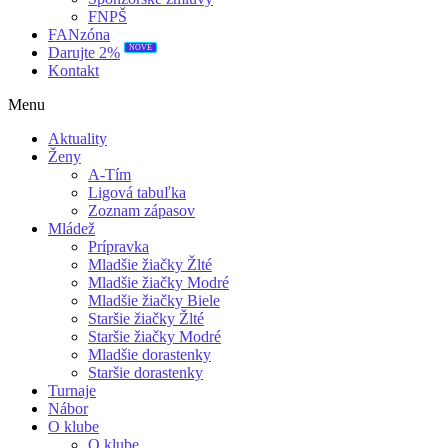
FNPŠ
FANzóna
NOVÉ
Darujte 2%
Kontakt
Menu
Aktuality
Ženy
A-Tím
Ligová tabuľka
Zoznam zápasov
Mládež
Prípravka
Mladšie žiačky Žlté
Mladšie žiačky Modré
Mladšie žiačky Biele
Staršie žiačky Žlté
Staršie žiačky Modré
Mladšie dorastenky
Staršie dorastenky
Turnaje
Nábor
O klube
O klube