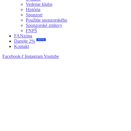
Vedenie klubu
História
Sponzori
Použitie sponzorského
Sponzorské zmluvy
FNPŠ
FANzóna
NOVÉ
Darujte 2%
Kontakt
Facebook-f
Instagram
Youtube