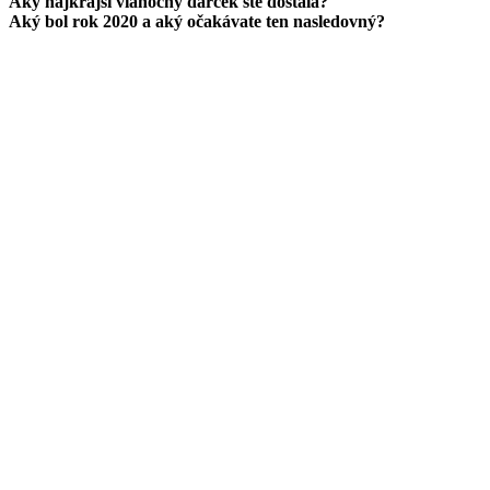
Aký najkrajší vianočný darček ste dostala?
Aký bol rok 2020 a aký očakávate ten nasledovný?