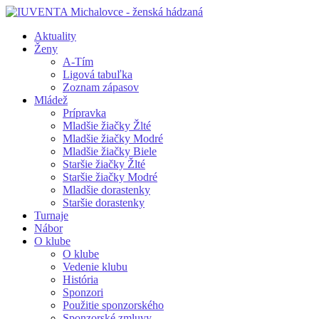
Aktuality
Ženy
A-Tím
Ligová tabuľka
Zoznam zápasov
Mládež
Prípravka
Mladšie žiačky Žlté
Mladšie žiačky Modré
Mladšie žiačky Biele
Staršie žiačky Žlté
Staršie žiačky Modré
Mladšie dorastenky
Staršie dorastenky
Turnaje
Nábor
O klube
O klube
Vedenie klubu
História
Sponzori
Použitie sponzorského
Sponzorské zmluvy