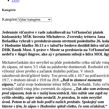
Ženy
Kategórie
Kategórie
Jedenáste víťazstvo v rade zaknihovali na Veľkonočný piatok
hádzanárky MŠK Iuventa Michalovce. Zverenky trénera Jana
Beňadika vyhrali v predohrávanom stretnutí posledného 26. kol
v Hodoníne hladko 36:13 a v tabuľke bodovo dostihli lídra súťaž
DHK Baník Most. A práve v Moste sa predstavia na Veľkonočn
nedeľu v šlágri šlágrov, ako aj v priamom súboji o lídra MOL lig
Michalovčankám síce nevyšiel na pôde posledného celku súťaže vstu
do zápasu, od stavu 5:5 však na palubovke dominovali. Rozhodol ich
výborný záver prvého a začiatok druhého polčasu. V oboch
zaknihovali deväťgólové šnúry. Tou prvou ušli z 10:7 na polčasových
19:7, v druhom dávali z 19:8 na 28:8.
„Boli to zlomové momenty
zápasu,“
začal svoje hodnotenie tréner MŠK Jan Beňadik. Toho veľ
netrápil slabší vstup jeho zvereniek do zápasu.
„Tak ako som avizova
pred zápasom, bolo to v našej koncentrácii. Ako náhle sme zapli na
vyššie obrátky, súper nám nestačil. Je pravdou, že nám nevyšiel
úvod. Potom to už ale bolo podľa našich predstáv. Spokojný som
hlavne s tým, že zápas v Hodoníne splnil všetko, čo som očakával,“