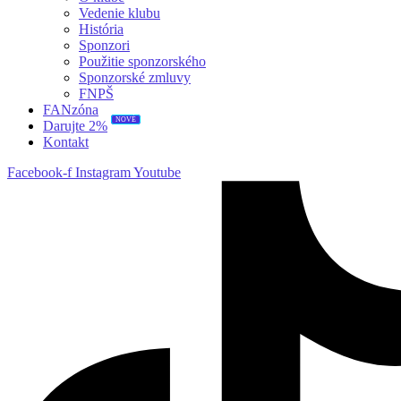
Vedenie klubu
História
Sponzori
Použitie sponzorského
Sponzorské zmluvy
FNPŠ
FANzóna
NOVÉ
Darujte 2%
Kontakt
Facebook-f
Instagram
Youtube