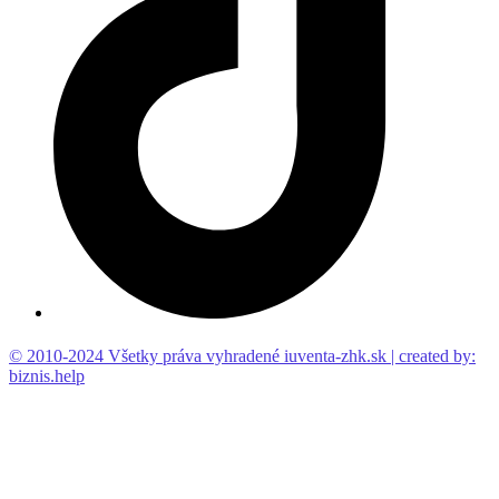
© 2010-2024 Všetky práva vyhradené iuventa-zhk.sk | created by:
biznis.help