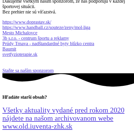
Ďakujeme všetkým našim sponzorom, že nás podporujú v každej
športovej situácii.
Bez prehier nie sú víťazstvá.
https://www.doprastav.sk/
https://www.handball.cz/souteze/zeny/mol-liga
Mesto Michalovce
3b s.r.o. - centrum športu a reklamy
Prúdy Trnava - nadštandardné byty blízko centra
Baumit
svetfyzioterapie.sk
Staňte sa naším sponzorom
Hľadáte starší obsah?
Všetky aktuality vydané pred rokom 2020
nájdete na našom archivovanom webe
www.old.iuventa-zhk.sk