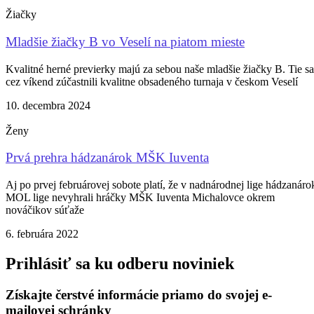
Žiačky
Mladšie žiačky B vo Veselí na piatom mieste
Kvalitné herné previerky majú za sebou naše mladšie žiačky B. Tie sa
cez víkend zúčastnili kvalitne obsadeného turnaja v českom Veselí
10. decembra 2024
Ženy
Prvá prehra hádzanárok MŠK Iuventa
Aj po prvej februárovej sobote platí, že v nadnárodnej lige hádzanáro
MOL lige nevyhrali hráčky MŠK Iuventa Michalovce okrem
nováčikov súťaže
6. februára 2022
Prihlásiť sa ku odberu noviniek
Získajte čerstvé informácie priamo do svojej e-
mailovej schránky