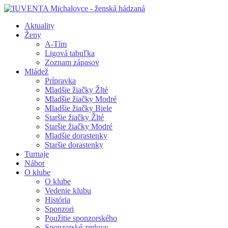
Aktuality
Ženy
A-Tím
Ligová tabuľka
Zoznam zápasov
Mládež
Prípravka
Mladšie žiačky Žlté
Mladšie žiačky Modré
Mladšie žiačky Biele
Staršie žiačky Žlté
Staršie žiačky Modré
Mladšie dorastenky
Staršie dorastenky
Turnaje
Nábor
O klube
O klube
Vedenie klubu
História
Sponzori
Použitie sponzorského
Sponzorské zmluvy