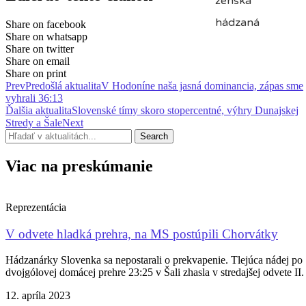
Share on facebook
Share on whatsapp
Share on twitter
Share on email
Share on print
Prev
Predošlá aktualita
V Hodoníne naša jasná dominancia, zápas sme
vyhrali 36:13
Ďalšia aktualita
Slovenské tímy skoro stopercentné, výhry Dunajskej
Stredy a Šale
Next
Search
Viac na preskúmanie
Reprezentácia
V odvete hladká prehra, na MS postúpili Chorvátky
Hádzanárky Slovenka sa nepostarali o prekvapenie. Tlejúca nádej po
dvojgólovej domácej prehre 23:25 v Šali zhasla v stredajšej odvete II.
12. apríla 2023