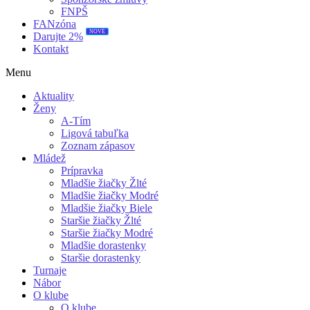
FNPŠ
FANzóna
NOVÉ
Darujte 2%
Kontakt
Menu
Aktuality
Ženy
A-Tím
Ligová tabuľka
Zoznam zápasov
Mládež
Prípravka
Mladšie žiačky Žlté
Mladšie žiačky Modré
Mladšie žiačky Biele
Staršie žiačky Žlté
Staršie žiačky Modré
Mladšie dorastenky
Staršie dorastenky
Turnaje
Nábor
O klube
O klube