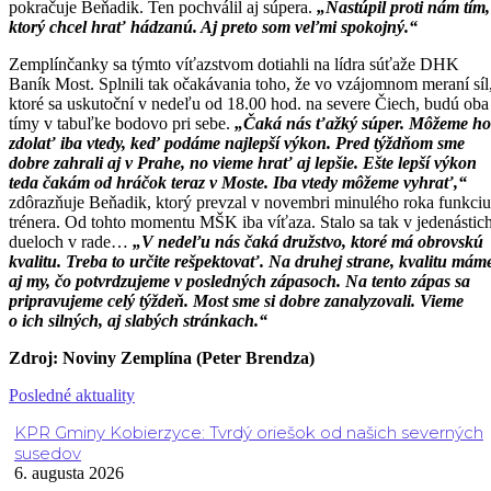
pokračuje Beňadik. Ten pochválil aj súpera.
„Nastúpil proti nám tím,
ktorý chcel hrať hádzanú. Aj preto som veľmi spokojný.“
Zemplínčanky sa týmto víťazstvom dotiahli na lídra súťaže DHK
Baník Most. Splnili tak očakávania toho, že vo vzájomnom meraní síl
ktoré sa uskutoční v nedeľu od 18.00 hod. na severe Čiech, budú oba
tímy v tabuľke bodovo pri sebe.
„Čaká nás ťažký súper. Môžeme ho
zdolať iba vtedy, keď podáme najlepší výkon. Pred týždňom sme
dobre zahrali aj v Prahe, no vieme hrať aj lepšie. Ešte lepší výkon
teda čakám od hráčok teraz v Moste. Iba vtedy môžeme vyhrať,“
zdôrazňuje Beňadik, ktorý prevzal v novembri minulého roka funkciu
trénera. Od tohto momentu MŠK iba víťaza. Stalo sa tak v jedenástic
dueloch v rade…
„V nedeľu nás čaká družstvo, ktoré má obrovskú
kvalitu. Treba to určite rešpektovať. Na druhej strane, kvalitu mám
aj my, čo potvrdzujeme v posledných zápasoch. Na tento zápas sa
pripravujeme celý týždeň. Most sme si dobre zanalyzovali. Vieme
o ich silných, aj slabých stránkach.“
Zdroj: Noviny Zemplína (Peter Brendza)
Posledné aktuality
KPR Gminy Kobierzyce: Tvrdý oriešok od našich severných
susedov
6. augusta 2026