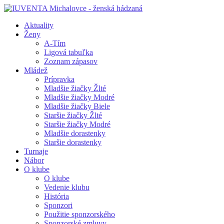
Aktuality
Ženy
A-Tím
Ligová tabuľka
Zoznam zápasov
Mládež
Prípravka
Mladšie žiačky Žlté
Mladšie žiačky Modré
Mladšie žiačky Biele
Staršie žiačky Žlté
Staršie žiačky Modré
Mladšie dorastenky
Staršie dorastenky
Turnaje
Nábor
O klube
O klube
Vedenie klubu
História
Sponzori
Použitie sponzorského
Sponzorské zmluvy