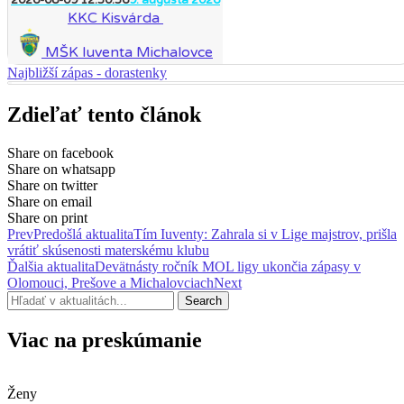
KKC Kisvárda
MŠK Iuventa Michalovce
Najbližší zápas - dorastenky
Zdieľať tento článok
Share on facebook
Share on whatsapp
Share on twitter
Share on email
Share on print
Prev
Predošlá aktualita
Tím Iuventy: Zahrala si v Lige majstrov, prišla
vrátiť skúsenosti materskému klubu
Ďalšia aktualita
Devätnásty ročník MOL ligy ukončia zápasy v
Olomouci, Prešove a Michalovciach
Next
Search
Viac na preskúmanie
Ženy