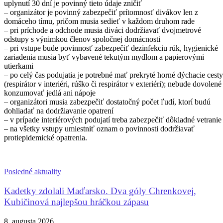
uplynutí 30 dní je povinný tieto údaje zničiť
– organizátor je povinný zabezpečiť prítomnosť divákov len z
domáceho tímu, pričom musia sedieť v každom druhom rade
– pri príchode a odchode musia diváci dodržiavať dvojmetrové
odstupy s výnimkou členov spoločnej domácnosti
– pri vstupe bude povinnosť zabezpečiť dezinfekciu rúk, hygienické
zariadenia musia byť vybavené tekutým mydlom a papierovými
utierkami
– po celý čas podujatia je potrebné mať prekryté horné dýchacie cesty
(respirátor v interiéri, rúško či respirátor v exteriéri); nebude dovolené
konzumovať jedlá ani nápoje
– organizátori musia zabezpečiť dostatočný počet ľudí, ktorí budú
dohliadať na dodržiavanie opatrení
– v prípade interiérových podujatí treba zabezpečiť dôkladné vetranie
– na všetky vstupy umiestniť oznam o povinnosti dodržiavať
protiepidemické opatrenia.
Posledné aktuality
Kadetky zdolali Maďarsko. Dva góly Chrenkovej,
Kubičinová najlepšou hráčkou zápasu
8. augusta 2026