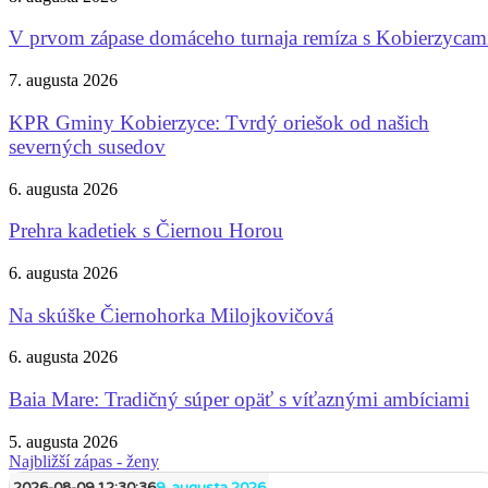
V prvom zápase domáceho turnaja remíza s Kobierzycam
7. augusta 2026
KPR Gminy Kobierzyce: Tvrdý oriešok od našich
severných susedov
6. augusta 2026
Prehra kadetiek s Čiernou Horou
6. augusta 2026
Na skúške Čiernohorka Milojkovičová
6. augusta 2026
Baia Mare: Tradičný súper opäť s víťaznými ambíciami
5. augusta 2026
Najbližší zápas - ženy
2026-08-09 12:30:36
9. augusta 2026