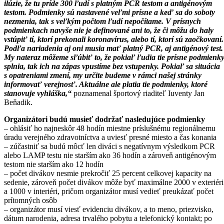
ilúzie, že tu príde 300 ľudí s platným PCR testom a antigénovým
testom. Podmienky sú nastavené veľmi prísne a keď sa do soboty
nezmenia, tak s veľkým počtom ľudí nepočítame. V prísnych
podmienkach navyše nie je definované ani to, že či môžu do haly
vstúpiť tí, ktorí prekonali koronavírus, alebo tí, ktorí sú zaočkovaní.
Podľa nariadenia aj oni musia mať platný PCR, aj antigénový test.
My nateraz môžeme sľúbiť to, že pokiaľ ľudia tie prísne podmienk
splnia, tak ich na zápas vpustíme bez vstupenky. Pokiaľ sa situácia
s opatreniami zmení, my určite budeme v rámci našej stránky
informovať verejnosť. Aktuálne ale platia tie podmienky, ktoré
stanovuje vyhláška,“
poznamenal športový riaditeľ Iuventy Jan
Beňadik.
Organizátori budú musieť dodržať nasledujúce podmienky
– ohlásiť ho najneskôr 48 hodín miestne príslušnému regionálnemu
úradu verejného zdravotníctva a uviesť presné miesto a čas konania
– zúčastniť sa budú môcť len diváci s negatívnym výsledkom PCR
alebo LAMP testu nie starším ako 36 hodín a zároveň antigénovým
testom nie starším ako 12 hodín
– počet divákov nesmie prekročiť 25 percent celkovej kapacity na
sedenie, zároveň počet divákov môže byť maximálne 2000 v exteriéri
a 1000 v interiéri, pričom organizátor musí vedieť preukázať počet
prítomných osôb
– organizátor musí viesť evidenciu divákov, a to meno, priezvisko,
dátum narodenia, adresa trvalého pobytu a telefonický kontakt; po