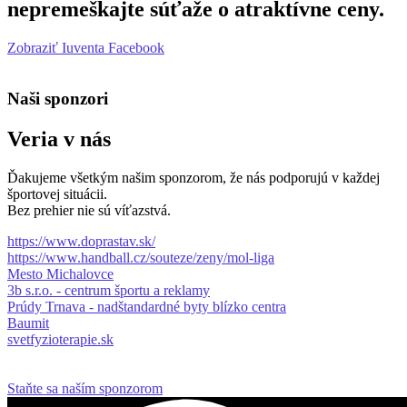
nepremeškajte súťaže o atraktívne ceny.
Zobraziť Iuventa Facebook
Naši sponzori
Veria v nás
Ďakujeme všetkým našim sponzorom, že nás podporujú v každej
športovej situácii.
Bez prehier nie sú víťazstvá.
https://www.doprastav.sk/
https://www.handball.cz/souteze/zeny/mol-liga
Mesto Michalovce
3b s.r.o. - centrum športu a reklamy
Prúdy Trnava - nadštandardné byty blízko centra
Baumit
svetfyzioterapie.sk
Staňte sa naším sponzorom