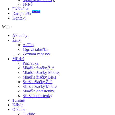
FNPŠ
FANzóna
NOVÉ
Darujte 2%
Kontakt
Menu
Aktuality
Ženy
A-Tím
Ligová tabuľka
Zoznam zápasov
Mládež
Prípravka
Mladšie žiačky Žlté
Mladšie žiačky Modré
Mladšie žiačky Biele
Staršie žiačky Žlté
Staršie žiačky Modré
Mladšie dorastenky
Staršie dorastenky
Turnaje
Nábor
O klube
O klube