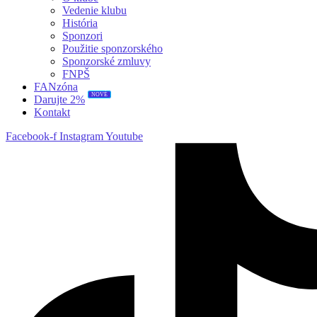
Vedenie klubu
História
Sponzori
Použitie sponzorského
Sponzorské zmluvy
FNPŠ
FANzóna
NOVÉ
Darujte 2%
Kontakt
Facebook-f
Instagram
Youtube