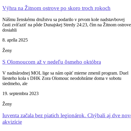
Výhra na Žitnom ostrove po skoro troch rokoch
Nášmu ženskému družstvu sa podarilo v prvom kole nadstavbovej
časti zvíťaziť na pôde Dunajskej Stredy 24:23, čím na Žitnom ostrove
dosiahli
8. apríla 2025
Ženy
S Olomoucom až v nedeľu ôsmeho októbra
V nadnárodnej MOL lige sa nám opäť mierne zmenil program. Duel
šiesteho kola s DHK Zora Olomouc neodohráme doma v sobotu
siedmeho, ale
19. septembra 2023
Ženy
Iuventa začala bez piatich legionárok. Chýbali aj dve nov
akvizície