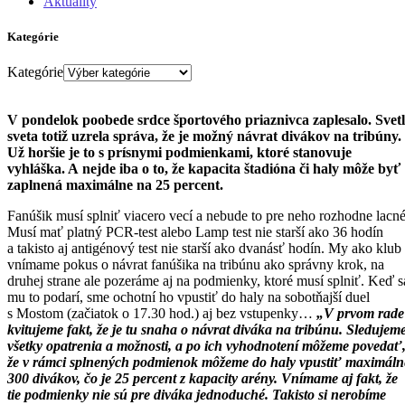
Aktuality
Kategórie
Kategórie
V pondelok poobede srdce športového priaznivca zaplesalo. Svet
sveta totiž uzrela správa, že je možný návrat divákov na tribúny.
Už horšie je to s prísnymi podmienkami, ktoré stanovuje
vyhláška. A nejde iba o to, že kapacita štadióna či haly môže byť
zaplnená maximálne na 25 percent.
Fanúšik musí splniť viacero vecí a nebude to pre neho rozhodne lacné
Musí mať platný PCR-test alebo Lamp test nie starší ako 36 hodín
a takisto aj antigénový test nie starší ako dvanásť hodín. My ako klub
vnímame pokus o návrat fanúšika na tribúnu ako správny krok, na
druhej strane ale pozeráme aj na podmienky, ktoré musí splniť. Keď s
mu to podarí, sme ochotní ho vpustiť do haly na sobotňajší duel
s Mostom (začiatok o 17.30 hod.) aj bez vstupenky…
„V prvom rade
kvitujeme fakt, že je tu snaha o návrat diváka na tribúnu. Sledujem
všetky opatrenia a možnosti, a po ich vyhodnotení môžeme povedať
že v rámci splnených podmienok môžeme do haly vpustiť maximáln
300 divákov, čo je 25 percent z kapacity arény. Vnímame aj fakt, že
tie podmienky nie sú pre diváka jednoduché. Takisto si nerobíme