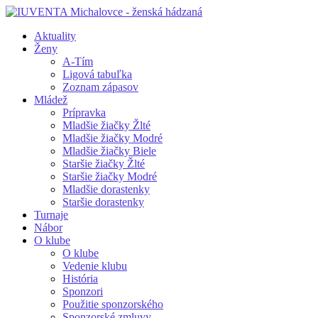
Aktuality
Ženy
A-Tím
Ligová tabuľka
Zoznam zápasov
Mládež
Prípravka
Mladšie žiačky Žlté
Mladšie žiačky Modré
Mladšie žiačky Biele
Staršie žiačky Žlté
Staršie žiačky Modré
Mladšie dorastenky
Staršie dorastenky
Turnaje
Nábor
O klube
O klube
Vedenie klubu
História
Sponzori
Použitie sponzorského
Sponzorské zmluvy