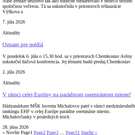
Naše ženské družstvo tak ako tradične odštartovalo v nedeľu sezónu
spoločnou večerou. Tá sa uskutočnila v priestoroch reštaurácie
Výškova a
7. júla 2026
Aktuality
Oznam pre médiá
V pondelok 6. júla o 15.30 hod. sa v priestoroch Chemkostav Arény
uskutoční tlačová konferencia. Jej témami budú predaj Chemkostav
2. júla 2026
Aktuality
V rámci celej Európy na parádnom osemnástom mieste!
Hádzanárkam MŠK Iuventa Michalovce patrí v rámci medzinárodné
rankingu EHF v celej Európe parádne osemnáste miesto.
Michalovčanky v posledných troch
28. júna 2026
« Novšie
Page
1
Page
2
Page
3
…
Page
51
Staršie »