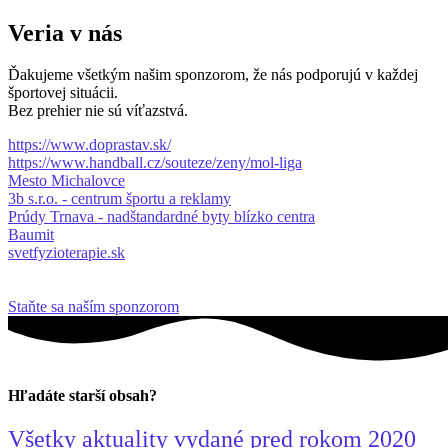
Veria v nás
Ďakujeme všetkým našim sponzorom, že nás podporujú v každej
športovej situácii.
Bez prehier nie sú víťazstvá.
https://www.doprastav.sk/
https://www.handball.cz/souteze/zeny/mol-liga
Mesto Michalovce
3b s.r.o. - centrum športu a reklamy
Prúdy Trnava - nadštandardné byty blízko centra
Baumit
svetfyzioterapie.sk
Staňte sa naším sponzorom
Hľadáte starší obsah?
Všetky aktuality vydané pred rokom 2020