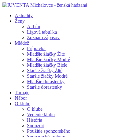
Aktuality
Ženy
A-Tím
Ligová tabuľka
Zoznam zápasov
Mládež
Prípravka
Mladšie žiačky Žlté
Mladšie žiačky Modré
Mladšie žiačky Biele
Staršie žiačky Žlté
Staršie žiačky Modré
Mladšie dorastenky
Staršie dorastenky
Turnaje
Nábor
O klube
O klube
Vedenie klubu
História
Sponzori
Použitie sponzorského
Sponzorské zmluvy