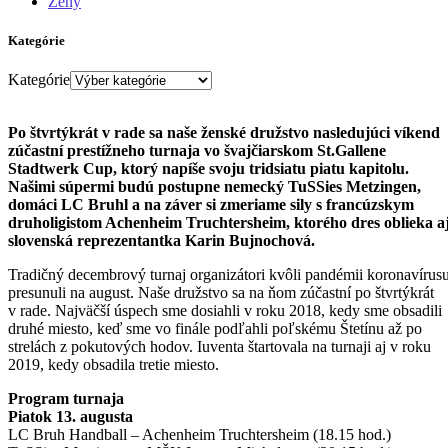
Ženy
Kategórie
Kategórie
Po štvrtýkrát v rade sa naše ženské družstvo nasledujúci víkend
zúčastní prestížneho turnaja vo švajčiarskom St.Gallene
Stadtwerk Cup, ktorý napíše svoju tridsiatu piatu kapitolu.
Našimi súpermi budú postupne nemecký TuSSies Metzingen,
domáci LC Bruhl a na záver si zmeriame sily s francúzskym
druholigistom Achenheim Truchtersheim, ktorého dres oblieka a
slovenská reprezentantka Karin Bujnochová.
Tradičný decembrový turnaj organizátori kvôli pandémii koronavírus
presunuli na august. Naše družstvo sa na ňom zúčastní po štvrtýkrát
v rade. Najväčší úspech sme dosiahli v roku 2018, kedy sme obsadili
druhé miesto, keď sme vo finále podľahli poľskému Štetínu až po
strelách z pokutových hodov. Iuventa štartovala na turnaji aj v roku
2019, kedy obsadila tretie miesto.
Program turnaja
Piatok 13. augusta
LC Bruh Handball – Achenheim Truchtersheim (18.15 hod.)