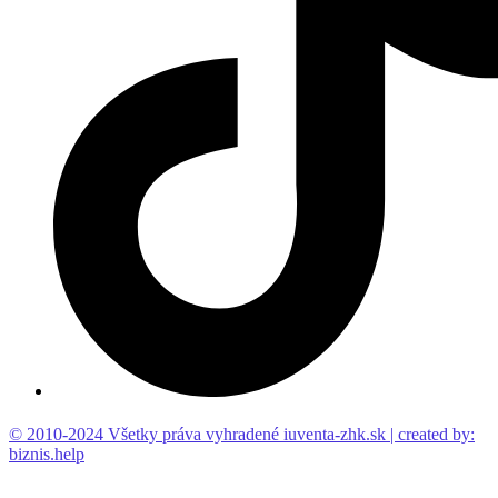
© 2010-2024 Všetky práva vyhradené iuventa-zhk.sk | created by:
biznis.help