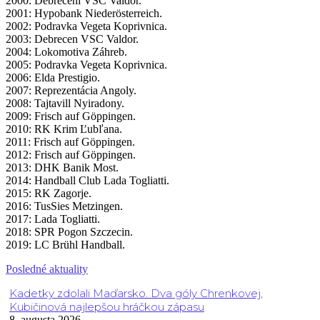
2000: Debreceni VSC Valdor.
2001: Hypobank Niederösterreich.
2002: Podravka Vegeta Koprivnica.
2003: Debrecen VSC Valdor.
2004: Lokomotiva Záhreb.
2005: Podravka Vegeta Koprivnica.
2006: Elda Prestigio.
2007: Reprezentácia Angoly.
2008: Tajtavill Nyiradony.
2009: Frisch auf Göppingen.
2010: RK Krim Ľubľana.
2011: Frisch auf Göppingen.
2012: Frisch auf Göppingen.
2013: DHK Banik Most.
2014: Handball Club Lada Togliatti.
2015: RK Zagorje.
2016: TusSies Metzingen.
2017: Lada Togliatti.
2018: SPR Pogon Szczecin.
2019: LC Brühl Handball.
Posledné aktuality
Kadetky zdolali Maďarsko. Dva góly Chrenkovej,
Kubičinová najlepšou hráčkou zápasu
8. augusta 2026