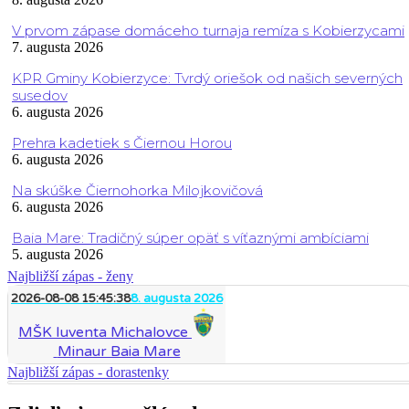
V prvom zápase domáceho turnaja remíza s Kobierzycami
7. augusta 2026
KPR Gminy Kobierzyce: Tvrdý oriešok od našich severných
susedov
6. augusta 2026
Prehra kadetiek s Čiernou Horou
6. augusta 2026
Na skúške Čiernohorka Milojkovičová
6. augusta 2026
Baia Mare: Tradičný súper opäť s víťaznými ambíciami
5. augusta 2026
Najbližší zápas - ženy
2026-08-08 15:45:38
8. augusta 2026
MŠK Iuventa Michalovce
Minaur Baia Mare
Najbližší zápas - dorastenky