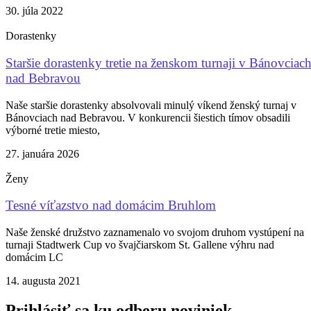
30. júla 2022
Dorastenky
Staršie dorastenky tretie na ženskom turnaji v Bánovciac
nad Bebravou
Naše staršie dorastenky absolvovali minulý víkend ženský turnaj v
Bánovciach nad Bebravou. V konkurencii šiestich tímov obsadili
výborné tretie miesto,
27. januára 2026
Ženy
Tesné víťazstvo nad domácim Bruhlom
Naše ženské družstvo zaznamenalo vo svojom druhom vystúpení na
turnaji Stadtwerk Cup vo švajčiarskom St. Gallene výhru nad
domácim LC
14. augusta 2021
Prihlásiť sa ku odberu noviniek