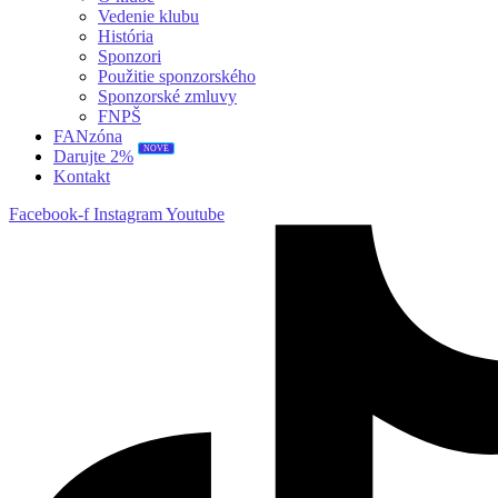
Vedenie klubu
História
Sponzori
Použitie sponzorského
Sponzorské zmluvy
FNPŠ
FANzóna
NOVÉ
Darujte 2%
Kontakt
Facebook-f
Instagram
Youtube