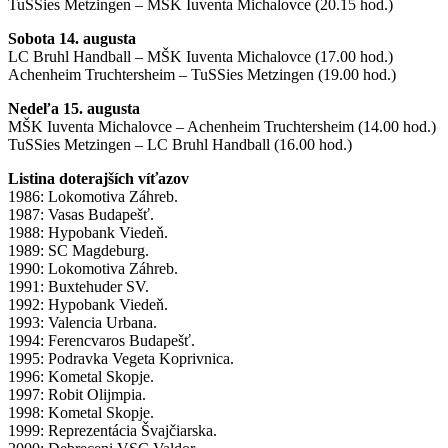
TuSSies Metzingen – MŠK Iuventa Michalovce (20.15 hod.)
Sobota 14. augusta
LC Bruhl Handball – MŠK Iuventa Michalovce (17.00 hod.)
Achenheim Truchtersheim – TuSSies Metzingen (19.00 hod.)
Nedeľa 15. augusta
MŠK Iuventa Michalovce – Achenheim Truchtersheim (14.00 hod.)
TuSSies Metzingen – LC Bruhl Handball (16.00 hod.)
Listina doterajších víťazov
1986: Lokomotiva Záhreb.
1987: Vasas Budapešť.
1988: Hypobank Viedeň.
1989: SC Magdeburg.
1990: Lokomotiva Záhreb.
1991: Buxtehuder SV.
1992: Hypobank Viedeň.
1993: Valencia Urbana.
1994: Ferencvaros Budapešť.
1995: Podravka Vegeta Koprivnica.
1996: Kometal Skopje.
1997: Robit Olijmpia.
1998: Kometal Skopje.
1999: Reprezentácia Švajčiarska.