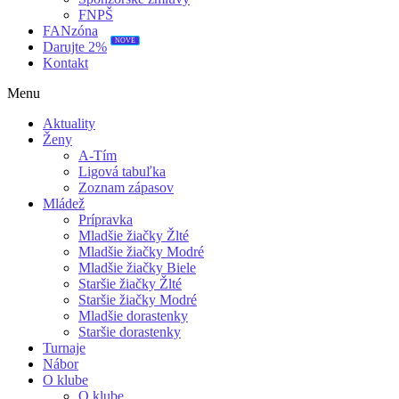
FNPŠ
FANzóna
NOVÉ
Darujte 2%
Kontakt
Menu
Aktuality
Ženy
A-Tím
Ligová tabuľka
Zoznam zápasov
Mládež
Prípravka
Mladšie žiačky Žlté
Mladšie žiačky Modré
Mladšie žiačky Biele
Staršie žiačky Žlté
Staršie žiačky Modré
Mladšie dorastenky
Staršie dorastenky
Turnaje
Nábor
O klube
O klube