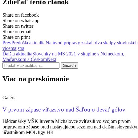
Zdieľať tento článok
Share on facebook
Share on whatsapp
Share on twitter
Share on email
Share on print
Prev
Predošlá aktualita
Na úvod prípravy získali dva skalpy slovinské
vicemajstra
Ďalšia aktualita
Slovenky na MS 2021 v skupine s Nemeckom,
Maďarskom a Českom
Next
Search
Viac na preskúmanie
Galéria
V prvom zápase víťazstvo nad Šaľou o deväť gólov
Hádzanárky MŠK Iuventa Michalovce zvíťazili vo svojom prvom
prípravnom zápase pred nastávajúcou sezónou nad ďalším slovenský
účastníkom MOL ligy HK