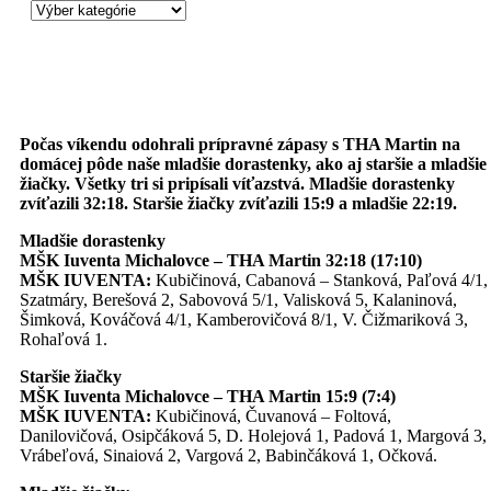
Počas víkendu odohrali prípravné zápasy s THA Martin na
domácej pôde naše mladšie dorastenky, ako aj staršie a mladšie
žiačky. Všetky tri si pripísali víťazstvá. Mladšie dorastenky
zvíťazili 32:18. Staršie žiačky zvíťazili 15:9 a mladšie 22:19.
Mladšie dorastenky
MŠK Iuventa Michalovce – THA Martin 32:18 (17:10)
MŠK IUVENTA:
Kubičinová, Cabanová – Stanková, Paľová 4/1,
Szatmáry, Berešová 2, Sabovová 5/1, Valisková 5, Kalaninová,
Šimková, Kováčová 4/1, Kamberovičová 8/1, V. Čižmariková 3,
Rohaľová 1.
Staršie žiačky
MŠK Iuventa Michalovce – THA Martin 15:9 (7:4)
MŠK IUVENTA:
Kubičinová, Čuvanová – Foltová,
Danilovičová, Osipčáková 5, D. Holejová 1, Padová 1, Margová 3,
Vrábeľová, Sinaiová 2, Vargová 2, Babinčáková 1, Očková.