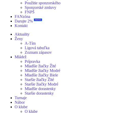
Použitie sponzorského
Sponzorské zmluvy
FNPŠ
FANzóna
NOVÉ
Darujte 2%
Kontakt
Aktuality
Ženy
A-Tím
Ligová tabuľka
Zoznam zápasov
Mládež
Prípravka
Mladšie žiačky Žlté
Mladšie žiačky Modré
Mladšie žiačky Biele
Staršie žiačky Žlté
Staršie žiačky Modré
Mladšie dorastenky
Staršie dorastenky
Turnaje
Nábor
O klube
O klube