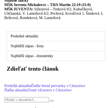
Mladšie žiačky
MŠK Iuventa Michalovce – THA Martin 22:19 (11:9)
MŠK IUVENTA:
Sýkorová – Trnková 9/2, Kubačíková,
Uličianská, V. Lantošová 6/2, Pechová, Kováčová 1, Šimková 3,
Belicová, Rendeková, M. Lantošová.
Posledné aktuality
Najbližší zápas - ženy
Najbližší zápas - dorastenky
Zdieľať tento článok
Predošlá aktualita
Ďalšie herné previerky v Chorzówe
Ďalšia aktualita
Tesné víťazstvo v Chorzówe