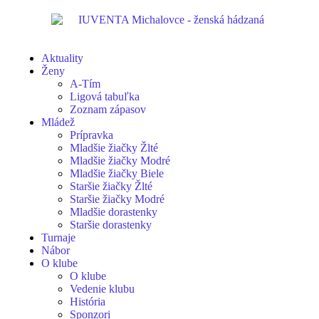
Aktuality
Ženy
A-Tím
Ligová tabuľka
Zoznam zápasov
Mládež
Prípravka
Mladšie žiačky Žlté
Mladšie žiačky Modré
Mladšie žiačky Biele
Staršie žiačky Žlté
Staršie žiačky Modré
Mladšie dorastenky
Staršie dorastenky
Turnaje
Nábor
O klube
O klube
Vedenie klubu
História
Sponzori