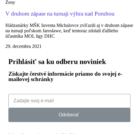
Ženy
V druhom zápase na turnaji výhra nad Porubou
Hádzanárky MŠK Iuventa Michalovce zvíťazili aj v druhom zápase
na turnaji poľskom Jaroslawe, keď tentoraz zdolali ďalšieho
účastníka MOL ligy DHC
29. decembra 2021
Prihlásiť sa ku odberu noviniek
Získajte čerstvé informácie priamo do svojej e-
mailovej schránky
Odoberať