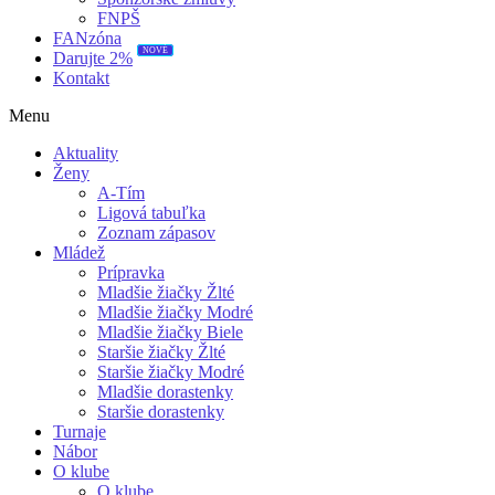
FNPŠ
FANzóna
NOVÉ
Darujte 2%
Kontakt
Menu
Aktuality
Ženy
A-Tím
Ligová tabuľka
Zoznam zápasov
Mládež
Prípravka
Mladšie žiačky Žlté
Mladšie žiačky Modré
Mladšie žiačky Biele
Staršie žiačky Žlté
Staršie žiačky Modré
Mladšie dorastenky
Staršie dorastenky
Turnaje
Nábor
O klube
O klube