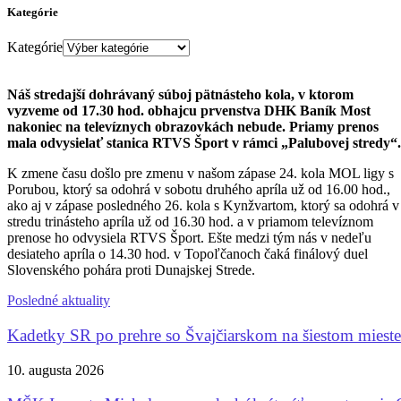
Kategórie
Kategórie
Náš stredajší dohrávaný súboj pätnásteho kola, v ktorom
vyzveme od 17.30 hod. obhajcu prvenstva DHK Baník Most
nakoniec na televíznych obrazovkách nebude. Priamy prenos
mala odvysielať stanica RTVS Šport v rámci „Palubovej stredy“.
K zmene času došlo pre zmenu v našom zápase 24. kola MOL ligy s
Porubou, ktorý sa odohrá v sobotu druhého apríla už od 16.00 hod.,
ako aj v zápase posledného 26. kola s Kynžvartom, ktorý sa odohrá v
stredu trinásteho apríla už od 16.30 hod. a v priamom televíznom
prenose ho odvysiela RTVS Šport. Ešte medzi tým nás v nedeľu
desiateho apríla o 14.30 hod. v Topoľčanoch čaká finálový duel
Slovenského pohára proti Dunajskej Strede.
Posledné aktuality
Kadetky SR po prehre so Švajčiarskom na šiestom mieste
10. augusta 2026