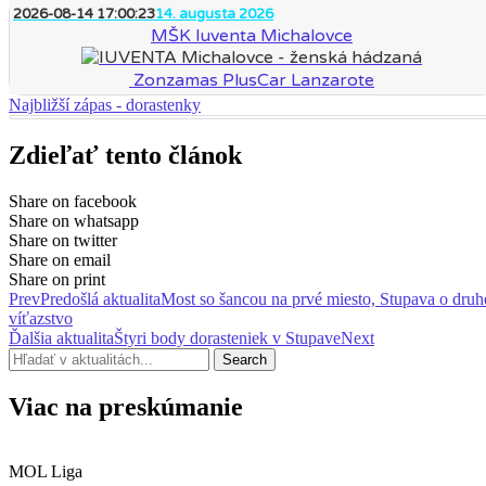
2026-08-14 17:00:23
14. augusta 2026
MŠK Iuventa Michalovce
Zonzamas PlusCar Lanzarote
Najbližší zápas - dorastenky
Zdieľať tento článok
Share on facebook
Share on whatsapp
Share on twitter
Share on email
Share on print
Prev
Predošlá aktualita
Most so šancou na prvé miesto, Stupava o druh
víťazstvo
Ďalšia aktualita
Štyri body dorasteniek v Stupave
Next
Search
Viac na preskúmanie
MOL Liga