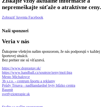
Získajte vždy aktuálne informácie a
nepremeškajte súťaže o atraktívne ceny.
Zobraziť Iuventa Facebook
Naši sponzori
Veria v nás
Ďakujeme všetkým našim sponzorom, že nás podporujú v každej
športovej situácii.
Bez prehier nie sú víťazstvá.
https://www.doprastav.sk/
https://www.handball.cz/souteze/zeny/mol-liga
Mesto Michalovce
3b s.r.o. - centrum športu a reklamy
Prúdy Trnava - nadštandardné byty blízko centra
Baumit
svetfyzioterapie.sk
Staňte sa naším sponzorom