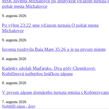
MŠK Iuventa Michalovce po druhýkrát víťazom turnaja 
pohár mesta Michalovce
9. augusta 2026
Po výhre 23:22 sme víťazom turnaja O pohár mesta
Michalovce
9. augusta 2026
Iuventa rozdrvila Baia Mare 35:26 a je na prvom mieste
8. augusta 2026
Kadetky zdolali Maďarsko. Dva góly Chrenkovej,
Kubičinová najlepšou hráčkou zápasu
8. augusta 2026
V prvom zápase domáceho turnaja remíza s Kobierzycam
7. augusta 2026
Najbližší zápas - ženy