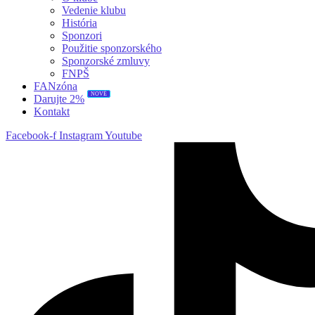
Vedenie klubu
História
Sponzori
Použitie sponzorského
Sponzorské zmluvy
FNPŠ
FANzóna
NOVÉ
Darujte 2%
Kontakt
Facebook-f
Instagram
Youtube