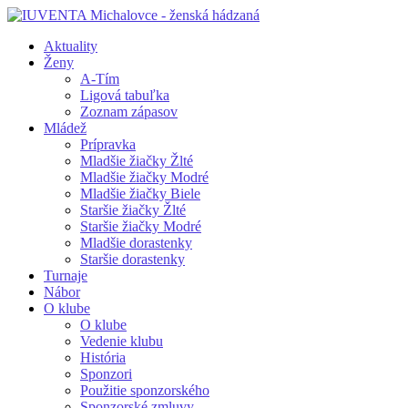
Aktuality
Ženy
A-Tím
Ligová tabuľka
Zoznam zápasov
Mládež
Prípravka
Mladšie žiačky Žlté
Mladšie žiačky Modré
Mladšie žiačky Biele
Staršie žiačky Žlté
Staršie žiačky Modré
Mladšie dorastenky
Staršie dorastenky
Turnaje
Nábor
O klube
O klube
Vedenie klubu
História
Sponzori
Použitie sponzorského
Sponzorské zmluvy