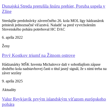
Dunajská Streda prerušila šnúru prehier, Poruba uspela v
Zlíne
Stredajšie predohrávky záverečného 26. kola MOL ligy hádzanárok
priniesli jednoznačné víťazstvá. Naladiť sa pred vyvrcholením
Slovenského pohára potreboval HC DAC
6. apríla 2022
Ženy
Prvý Kostkov triumf na Žitnom ostrove
Hádzanárky MŠK Iuventa Michalovce dali v sobotňajšom zápase
druhého kola nadstavbovej časti o titul jasný signál, že s nimi treba na
záver sezóny
9. apríla 2025
Aktuality
Valur Reykjavík prvým islandským víťazom európskeho
pohára