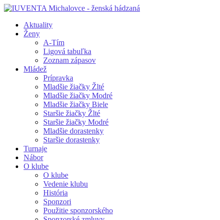
Aktuality
Ženy
A-Tím
Ligová tabuľka
Zoznam zápasov
Mládež
Prípravka
Mladšie žiačky Žlté
Mladšie žiačky Modré
Mladšie žiačky Biele
Staršie žiačky Žlté
Staršie žiačky Modré
Mladšie dorastenky
Staršie dorastenky
Turnaje
Nábor
O klube
O klube
Vedenie klubu
História
Sponzori
Použitie sponzorského
Sponzorské zmluvy