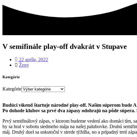
V semifinále play-off dvakrát v Stupave
22 apríla, 2022
Ženy
Kategórie
Kategórie
Budúci víkend štartuje národné play-off. Naším súperom bude A
Po dohode klubov sa prvé dva zápasy odohrajú na pôde súpera. Sé
Prvý semifinálový zápas, v ktorom budeme vedení ako domáci tím, sa o
by sa hral v sobotu siedmeho mája na našej palubovke. Druhú semifin
máj. Druhý duel sa uskutoční v strede týždňa, no a prípadný tretí záp