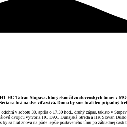
HT HC Tatran Stupava, ktorý skončil zo slovenských tímov v MOL
ria sa hrá na dve víťazstvá. Doma by sme hrali len prípadný tret
dohrá v sobotu 30. apríla o 17.30 hod., druhý zápas, takisto v Stupav
álovú dvojicu vytvoria HC DAC Dunajská Streda a HK Slovan Duslo Šaľa.
as by sa hral znova na pôde lepšie postaveného tímu po základnej časti