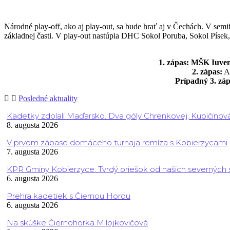
Národné play-off, ako aj play-out, sa bude hrať aj v Čechách. V sem
základnej časti. V play-out nastúpia DHC Sokol Poruba, Sokol Písek
1. zápas: MŠK Iuve
2. zápas:
A
Prípadný 3. zá
Posledné aktuality
Kadetky zdolali Maďarsko. Dva góly Chrenkovej, Kubičinov
8. augusta 2026
V prvom zápase domáceho turnaja remíza s Kobierzycami
7. augusta 2026
KPR Gminy Kobierzyce: Tvrdý oriešok od našich severných
6. augusta 2026
Prehra kadetiek s Čiernou Horou
6. augusta 2026
Na skúške Čiernohorka Milojkovičová