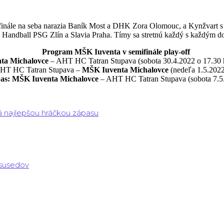
ifinále na seba narazia Baník Most a DHK Zora Olomouc, a Kynžvart s 
, Handball PSG Zlín a Slavia Praha. Tímy sa stretnú každý s každým do
Program MŠK Iuventa v semifinále play-off
nta Michalovce
– AHT HC Tatran Stupava (sobota 30.4.2022 o 17.30 ho
HT HC Tatran Stupava –
MŠK Iuventa Michalovce
(nedeľa 1.5.2022
pas: MŠK Iuventa Michalovce
– AHT HC Tatran Stupava (sobota 7.5.
á najlepšou hráčkou zápasu
 susedov