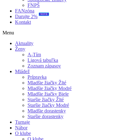
FNPŠ
FANzóna
NOVÉ
Darujte 2%
Kontakt
Menu
Aktuality
Ženy
A-Tím
Ligová tabuľka
Zoznam zápasov
Mládež
Prípravka
Mladšie žiačky Žlté
Mladšie žiačky Modré
Mladšie žiačky Biele
Staršie žiačky Žlté
Staršie žiačky Modré
Mladšie dorastenky
Staršie dorastenky
Turnaje
Nábor
O klube
O klube