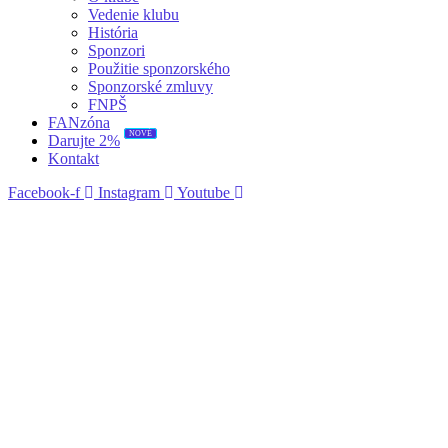
Vedenie klubu
História
Sponzori
Použitie sponzorského
Sponzorské zmluvy
FNPŠ
FANzóna
NOVÉ
Darujte 2%
Kontakt
Facebook-f
Instagram
Youtube