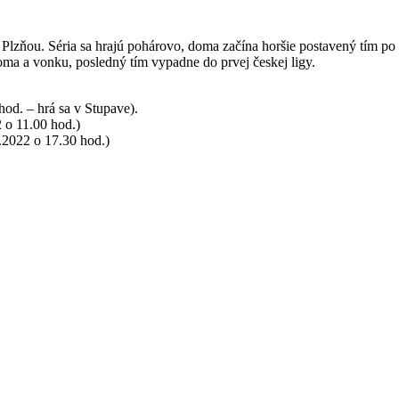
Plzňou. Séria sa hrajú pohárovo, doma začína horšie postavený tím po
ma a vonku, posledný tím vypadne do prvej českej ligy.
d. – hrá sa v Stupave).
 o 11.00 hod.)
2022 o 17.30 hod.)